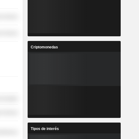
r Services
r Services
Criptomonedas
-Durables
r Services
Tipos de interés
cellaneous