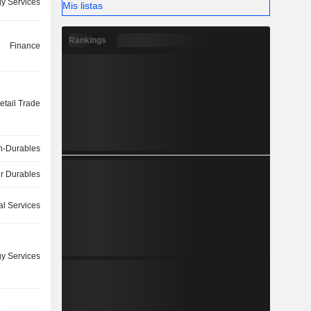
y Services
Mis listas
Rankings
Finance
etail Trade
-Durables
 Durables
l Services
y Services