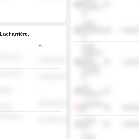
Marc de
Lacharrière
SA
Fimalac
Participations
Commercia
Lacharrière.
SC
Société
Fin
Fermière du
░░░ ░░ ░░
Casino
░░░░░░░░░░
Consume
Municipal
de Cannes
░░░ ░░ ░░
░░░░░░░░░░
SA
Fitch
░░░░░
-
Ratings, Inc.
░░░░░░░░░░
Algorithmics,
░░░░░
Technolog
Inc.
░░░ ░░ ░░
░░░░░░░░░░
Cassina
Consumer
SpA
Groupe