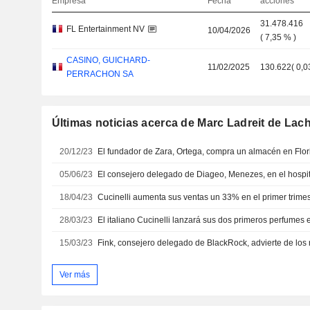
Empresa
Fecha
acciones
31.478.416
FL Entertainment NV
10/04/2026
(
7,35 %
)
CASINO, GUICHARD-
11/02/2025
130.622
(
0,0
PERRACHON SA
Últimas noticias acerca de Marc Ladreit de Lach
20/12/23
05/06/23
18/04/23
28/03/23
El italiano Cucinelli lanzará sus dos primeros perfumes 
15/03/23
Ver más