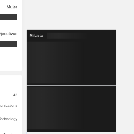
Mujer
Ejecutivos
Mi Lista
43
nications
Technology