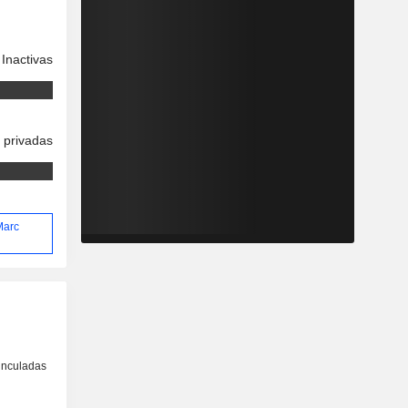
Inactivas
 privadas
Marc
inculadas
o