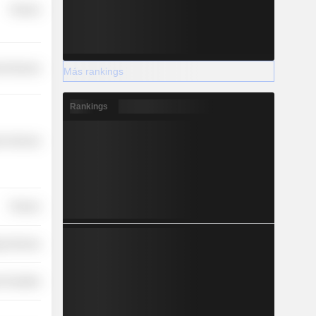
Finance
l Services
Más rankings
Rankings
r Services
Finance
y Services
 Durables