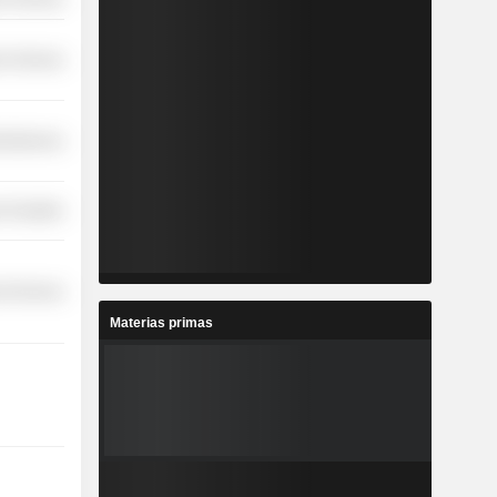
r Services
cellaneous
 Durables
l Services
Materias primas