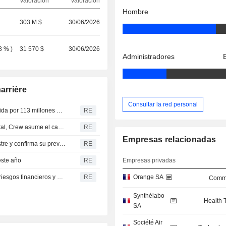
Valoración
valoración
Hombre
303 M $
30/06/2026
3 %
)
31 570 $
30/06/2026
Administradores
arrière
Consultar la red personal
El fundador de Zara, Ortega, compra un almacén en Florida por 113 millones de dólares
RE
El consejero delegado de Diageo, Menezes, en el hospital, Crew asume el cargo de forma interina
RE
Empresas relacionadas
Cucinelli aumenta sus ventas un 33% en el primer trimestre y confirma su previsión de crecimiento de ingresos para 2023
RE
este año
RE
Empresas privadas
Fink, consejero delegado de BlackRock, advierte de los riesgos financieros y de la persistencia de la inflación
RE
Orange SA
Commu
Synthélabo
Health 
SA
Société Air