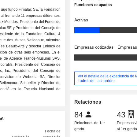
Funciones ocupadas
 que fundó Fimalac SE, la Fondation
 al frente de 11 empresas diferentes.
Activas
eux Mondes, Presidente del Fonds de
alac SE y Presidente del Consejo de
sidente de la Fondation Culture &
istique des Muses Nationaux, miembro
s Beaux-Arts y director jurídico de
Empresas cotizadas
Empresas
ción de otras seis empresas. En el
ente de Agence France-Musums SAS,
coratifs, Presidente del Consejo de
s, Inc, Presidente del Consejo de
Ver el detalle de la experiencia de 
pervisión de Webedia SA, Director
Ladreit de Lacharrière.
ettencourt Schueller y Director de
icenció en la Escuela Nacional de
Relaciones
84
43
as
Relaciones de 1er
Empresas v
grado
al 1er grad
Fecha de