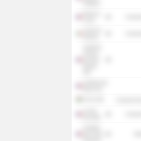
Politiques
Musée du
Consume
Louvre
Casinò Srl
Consume
(Imperia)
Société de
la Revue
des Deux
Mondes
SNC
Académie des
Beaux-Arts
Ciel Ltd.
Consumer Non
Les Arts
Consume
Decoratifs
Fondation
Agir Contre
Mis
l'Exclusion