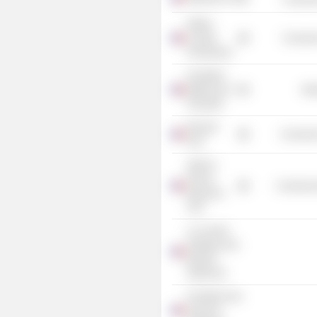
Gilbert
Coullier
Consume
Productions
Fondation
Bettencourt
Mis
Schueller
Renault
Consumer
SAS
Agence
France-
Commercia
Muséums
SAS
Le Conseil
Artistique des
Musées
Nationaux
Fondation des
Sciences