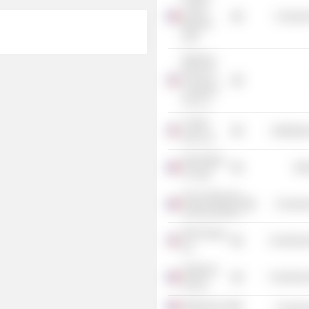
Lucien
Consume
Barrière
SAS
Warburg
Pincus &
Company
US LLC
L'Oréal
Distributi
USA, Inc.
Next Radio
Mis
TV SAS
Ecole Nationale
Consume
d'Administration
Fitch Group,
Commercia
Inc.
Institut de
Commercia
France
Webedia SA
Consume