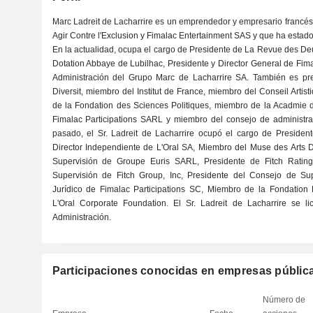
Marc Ladreit de Lacharrire es un emprendedor y empresario francés
Agir Contre l'Exclusion y Fimalac Entertainment SAS y que ha estado
En la actualidad, ocupa el cargo de Presidente de La Revue des D
Dotation Abbaye de Lubilhac, Presidente y Director General de Fim
Administración del Grupo Marc de Lacharrire SA. También es pre
Diversit, miembro del Institut de France, miembro del Conseil Art
de la Fondation des Sciences Politiques, miembro de la Acadmie de
Fimalac Participations SARL y miembro del consejo de administra
pasado, el Sr. Ladreit de Lacharrire ocupó el cargo de Presid
Director Independiente de L'Oral SA, Miembro del Muse des Arts D
Supervisión de Groupe Euris SARL, Presidente de Fitch Rating
Supervisión de Fitch Group, Inc, Presidente del Consejo de Su
Jurídico de Fimalac Participations SC, Miembro de la Fondation B
L'Oral Corporate Foundation. El Sr. Ladreit de Lacharrire se l
Administración.
Participaciones conocidas en empresas públic
Número de