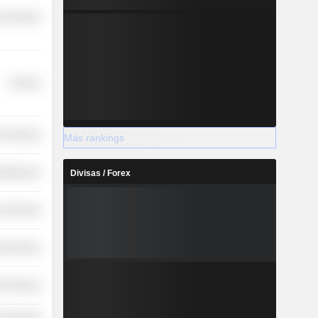
r Services
Finance
on Services
Más rankings
cellaneous
Divisas / Forex
r Services
l Services
l Services
r Services