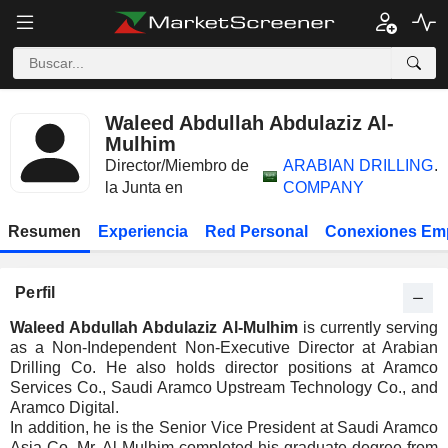
Waleed Abdullah Abdulaziz Al-
Mulhim
Director/Miembro de
ARABIAN DRILLING
.
la Junta en
COMPANY
Resumen
Experiencia
Red Personal
Conexiones Em
Perfil
Waleed Abdullah Abdulaziz Al-Mulhim
is currently serving
as a Non-Independent Non-Executive Director at Arabian
Drilling Co. He also holds director positions at Aramco
Services Co., Saudi Aramco Upstream Technology Co., and
Aramco Digital.
In addition, he is the Senior Vice President at Saudi Aramco
Asia Co. Mr. Al-Mulhim completed his graduate degree from