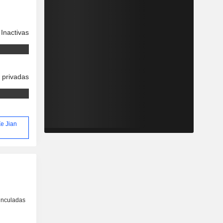
Inactivas
 privadas
Ze Jian
inculadas
o