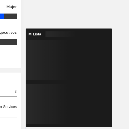
Mujer
Ejecutivos
Mi Lista
3
r Services