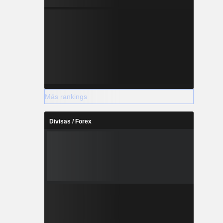
Más rankings
Divisas / Forex