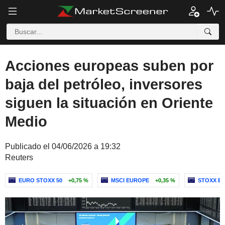
Acciones europeas suben por
baja del petróleo, inversores
siguen la situación en Oriente
Medio
Publicado el 04/06/2026 a 19:32
Reuters
EURO STOXX 50
+0,75 %
MSCI EUROPE
+0,35 %
STOXX EU