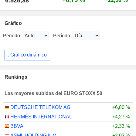
6.525,38
Gráfico
Periodo
Período
: Gráfico dinámico
Rankings
Las mayores subidas del EURO STOXX 50
DEUTSCHE TELEKOM AG
+6,80 %
HERMÈS INTERNATIONAL
+4,27 %
BBVA
+2,33 %
ASML HOLDING N.V.
+2,02 %