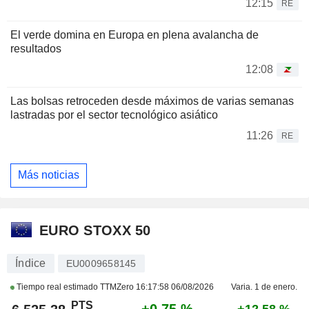
12:15
RE
El verde domina en Europa en plena avalancha de
resultados
12:08
Las bolsas retroceden desde máximos de varias semanas
lastradas por el sector tecnológico asiático
11:26
RE
Más noticias
EURO STOXX 50
Índice
EU0009658145
Tiempo real estimado TTMZero
16:17:58 06/08/2026
Varia. 1 de enero.
PTS
+0,75 %
+12,58 %