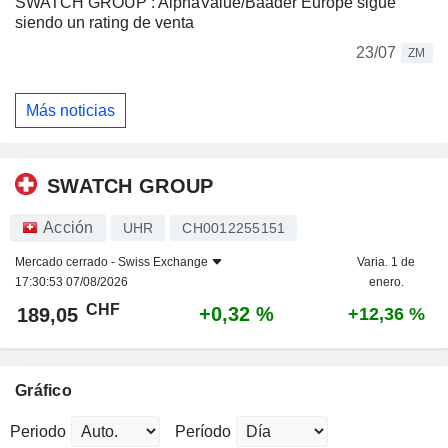
SWATCH GROUP : AlphaValue/Baader Europe sigue
siendo un rating de venta
23/07
ZM
Más noticias
SWATCH GROUP
Acción
UHR
CH0012255151
Mercado cerrado -
Swiss Exchange
Varia. 1 de
17:30:53 07/08/2026
enero.
CHF
+0,32 %
189,05
+12,36 %
Gráfico
Periodo
Período