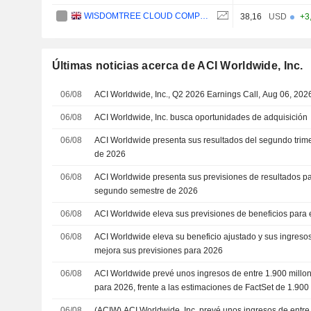
WISDOMTREE CLOUD COMPUTING UCITS ETF - ACC - USD
38,16
USD
+3
Últimas noticias acerca de ACI Worldwide, Inc.
06/08
ACI Worldwide, Inc., Q2 2026 Earnings Call, Aug 06, 202
06/08
ACI Worldwide, Inc. busca oportunidades de adquisición
06/08
ACI Worldwide presenta sus resultados del segundo trime
de 2026
06/08
ACI Worldwide presenta sus previsiones de resultados para
segundo semestre de 2026
06/08
ACI Worldwide eleva sus previsiones de beneficios para e
06/08
ACI Worldwide eleva su beneficio ajustado y sus ingresos
mejora sus previsiones para 2026
06/08
ACI Worldwide prevé unos ingresos de entre 1.900 millo
para 2026, frente a las estimaciones de FactSet de 1.90
06/08
(ACIW) ACI Worldwide, Inc. prevé unos ingresos de entre