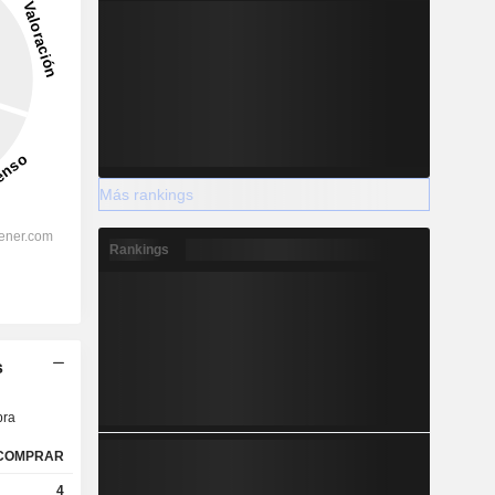
Más rankings
Rankings
s
ra
COMPRAR
4