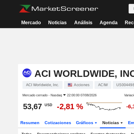
Mercado
Noticias
Análisis
Agenda
Rec
ACI WORLDWIDE, INC
ACI Worldwide, Inc.
Acciones
ACIW
US00449
Mercado cerrado -
Nasdaq
22:00:00 07/08/2026
Variac
53,67
-2,81 %
USD
-6
Resumen
Cotizaciones
Gráficos
Noticias
Em