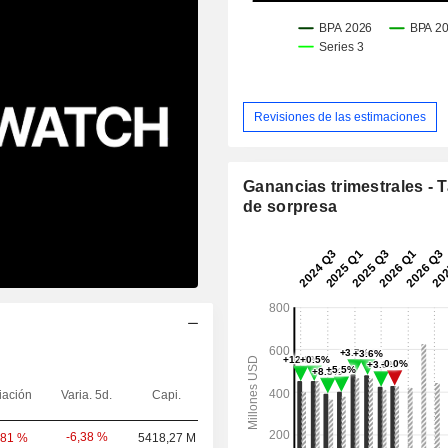
Revisiones de las estimaciones
Ganancias trimestrales - 
de sorpresa
iación
Varia. 5d.
Capi.
-6,38 %
,81 %
5418,27 M