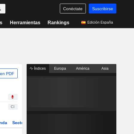
Conéctate
Suscribirse
s
Herramientas
Rankings
Edición España
Índices
Europa
América
Asia
 en PDF
CI
nda
Sector
Derivados
ETFs