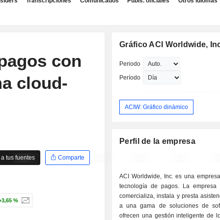
nsiders
Transcripciones
Comunicados
Publs. oficiales
Otros idiomas
Gráfico ACI Worldwide, Inc
 pagos con
Periodo
ma cloud-
Período
ACIW: Gráfico dinámico
Perfil de la empresa
a tus fuentes
Comparte
ACI Worldwide, Inc. es una empresa
tecnología de pagos. La empresa d
comercializa, instala y presta asisten
+3,65 %
a una gama de soluciones de sof
ofrecen una gestión inteligente de 