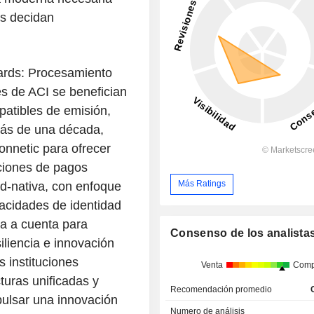
s decidan
Cards: Procesamiento
es de ACI se benefician
atibles de emisión,
más de una década,
onnetic para ofrecer
ciones de pagos
Más Ratings
ud-nativa, con enfoque
pacidades de identidad
ta a cuenta para
Consenso de los analista
iliencia e innovación
 instituciones
Venta
Comp
turas unificadas y
Recomendación promedio
pulsar una innovación
Numero de análisis