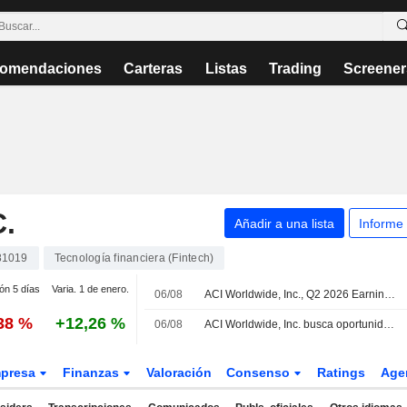
omendaciones
Carteras
Listas
Trading
Screener
.
Añadir a una lista
Informe
81019
Tecnología financiera (Fintech)
ión 5 días
Varia. 1 de enero.
06/08
ACI Worldwide, Inc., Q2 2026 Earnings Call, Aug 06, 2026
,38 %
+12,26 %
06/08
ACI Worldwide, Inc. busca oportunidades de adquisición
presa
Finanzas
Valoración
Consenso
Ratings
Age