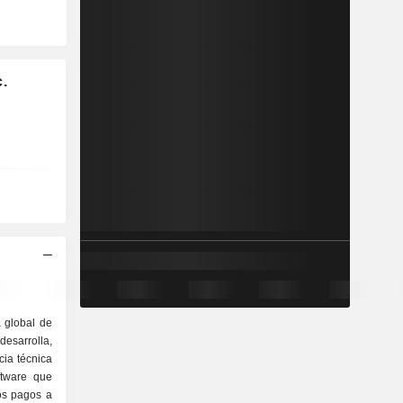
.
 global de
esarrolla,
cia técnica
tware que
los pagos a