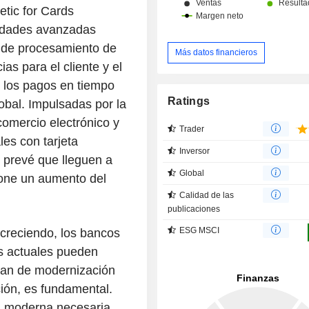
etic for Cards
alidades avanzadas
 de procesamiento de
Más datos financieros
as para el cliente y el
e los pagos en tiempo
Ratings
lobal. Impulsadas por la
comercio electrónico y
Trader
les con tarjeta
Inversor
 prevé que lleguen a
Global
pone un aumento del
Calidad de las
publicaciones
ESG MSCI
 creciendo, los bancos
s actuales pueden
lan de modernización
ción, es fundamental.
ra moderna necesaria