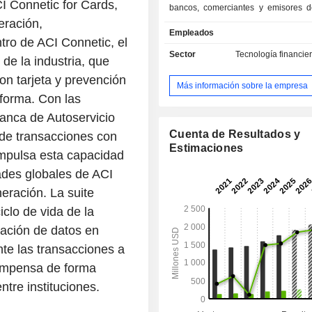
I Connetic for Cards,
bancos, comerciantes y emisores de
eración,
Sus segmentos incluyen «Software d
Empleados
«Emisores de facturas». Su se
ro de ACI Connetic, el
«Software de pagos» gestiona los 
Sector
Tecnología financier
de la industria, que
bancos y comerciantes. Proporciona 
de pago a bancos grandes y median
n tarjeta y prevención
Más información sobre la empresa
el mundo para la banca minorista, lo
aforma. Con las
digitales y otros servicios de pago.
anca de Autoservicio
los comerciantes a nivel mundial
comerciantes de nivel 1 y nivel 2
Cuenta de Resultados y
de transacciones con
tienda como en línea), proveedores d
Estimaciones
impulsa esta capacidad
de pago, organizaciones 
ades globales de ACI
independientes, distribuidores de va
y entidades adquirentes que le
eración. La suite
servicio. El segmento de emisores d
iclo de vida de la
de la empresa ofrece servicios de p
cación de datos en
y pago electrónico de facturas a em
operan en los sectores de finan
nte las transacciones a
consumo, seguros, sanidad, educació
compensa de forma
servicios públicos, administració
ntre instituciones.
hipotecas, proveedores de suscr
telecomunicaciones.