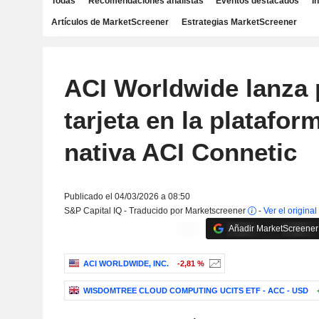
Todas
Recomendaciones analistas
Eventos destacados
I
Artículos de MarketScreener
Estrategias MarketScreener
ACI Worldwide lanza
tarjeta en la platafor
nativa ACI Connetic
Publicado el 04/03/2026 a 08:50
S&P Capital IQ - Traducido por Marketscreener
-
Ver el original
Añadir MarketScreener 
ACI WORLDWIDE, INC.
-2,81 %
WISDOMTREE CLOUD COMPUTING UCITS ETF - ACC - USD