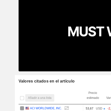
Valores citados en el artículo
Precio
Añadir a una lista
estimado
Var
ACI WORLDWIDE, INC.
53,67
USD
-2