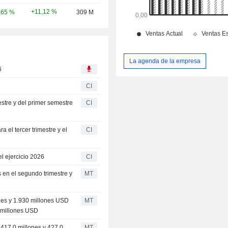
+11,12 %
,65 %
309 M
La agenda de la empresa
6
CI
stre y del primer semestre
CI
 el tercer trimestre y el
CI
l ejercicio 2026
CI
 en el segundo trimestre y
MT
nes y 1.930 millones USD
MT
0 millones USD
 417,0 millones y 427,0
MT