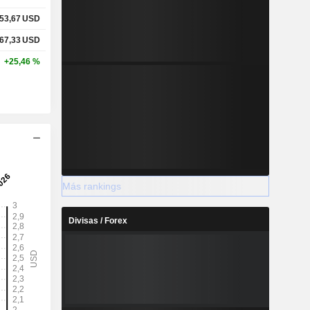
53,67
USD
67,33
USD
+25,46 %
Más rankings
Divisas / Forex