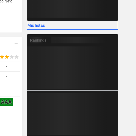
Mis listas
Rankings
-
-
-
AAA