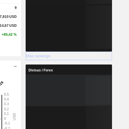
9
7,910
USD
14,67
USD
+85,42 %
Más rankings
Divisas / Forex