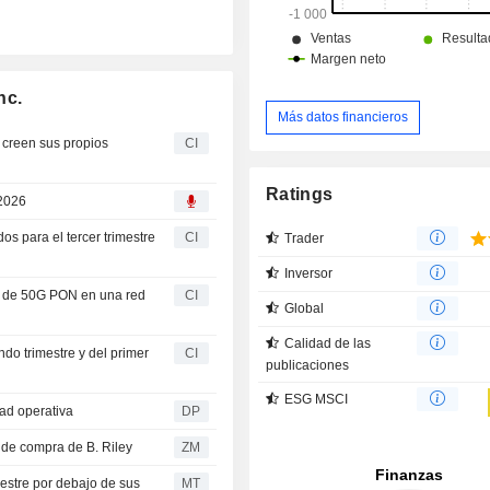
nc.
Más datos financieros
 creen sus propios
CI
Ratings
 2026
os para el tercer trimestre
CI
Trader
Inversor
a de 50G PON en una red
CI
Global
Calidad de las
do trimestre y del primer
CI
publicaciones
ESG MSCI
dad operativa
DP
mendación de compra de B. Riley
ZM
estre por debajo de sus
MT