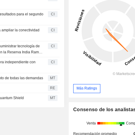
 resultados para el segundo
CI
 ampliar la conectividad
CI
suministrar tecnología de
CI
en la Reserva India Ramah
ra independiente con
CI
iento de todas las demandas
MT
RE
Más Ratings
Quantum Shield
MT
Consenso de los analista
Venta
Comp
Recomendación promedio