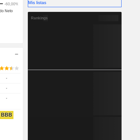
Mis listas
Rankings
-
-
-
BBB