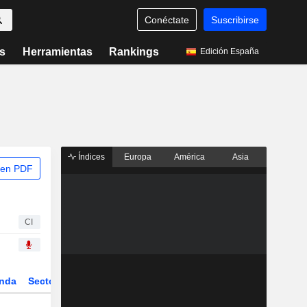
Conéctate
Suscribirse
s
Herramientas
Rankings
Edición España
Índices
Europa
América
Asia
 en PDF
CI
nda
Sector
ETFs