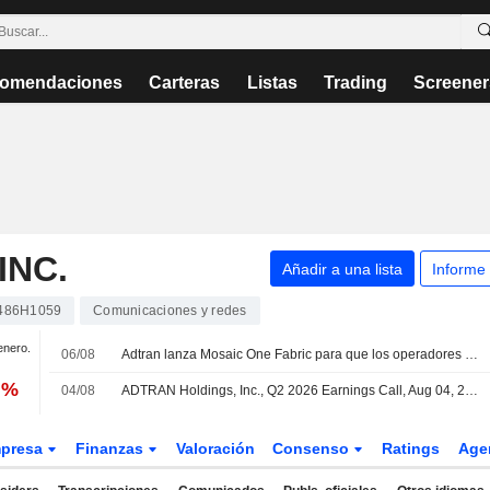
omendaciones
Carteras
Listas
Trading
Screener
INC.
Añadir a una lista
Informe
486H1059
Comunicaciones y redes
enero.
06/08
Adtran lanza Mosaic One Fabric para que los operadores creen sus propios agentes de inteligencia artificial y flujos de trabajo
 %
04/08
ADTRAN Holdings, Inc., Q2 2026 Earnings Call, Aug 04, 2026
presa
Finanzas
Valoración
Consenso
Ratings
Age