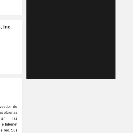
 Inc.
veedor de
s abiertas
ten las
 e Internet
de red. Sus