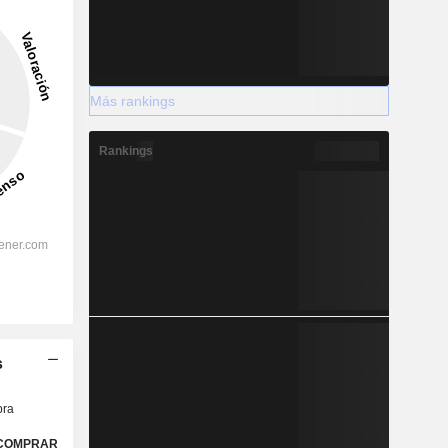
Más rankings
Rankings
s
ra
COMPRAR