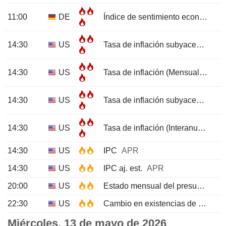
11:00
DE
Índice de sentimiento económico ZEW
14:30
US
Tasa de inflación subyacente (Mensual)
14:30
US
Tasa de inflación (Mensual)
APR
14:30
US
Tasa de inflación subyacente (Interanual)
14:30
US
Tasa de inflación (Interanual)
AP
14:30
US
IPC
APR
14:30
US
IPC aj. est.
APR
20:00
US
Estado mensual del presupuesto
22:30
US
Cambio en existencias de crudo API
Miércoles, 13 de mayo de 2026