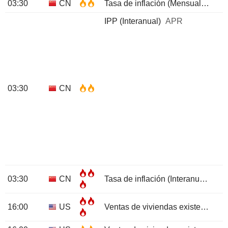
03:30
CN
Tasa de inflación (Mensual)
APR
IPP (Interanual)
APR
03:30
CN
03:30
CN
Tasa de inflación (Interanual)
AP
16:00
US
Ventas de viviendas existentes
A