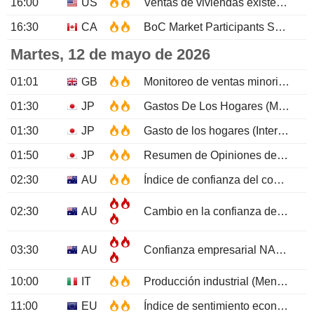
16:00
US
Ventas de viviendas existentes (Mensual)
16:30
CA
BoC Market Participants Survey
Martes, 12 de mayo de 2026
01:01
GB
Monitoreo de ventas minoristas BRC (Interanual)
01:30
JP
Gastos De Los Hogares (Mensual)
01:30
JP
Gasto de los hogares (Interanual)
01:50
JP
Resumen de Opiniones del BoJ
02:30
AU
Índice de confianza del consumidor Westpac
02:30
AU
Cambio en la confianza del consumidor Westpac
03:30
AU
Confianza empresarial NAB
APR
10:00
IT
Producción industrial (Mensual)
11:00
EU
Índice de sentimiento económico ZEW