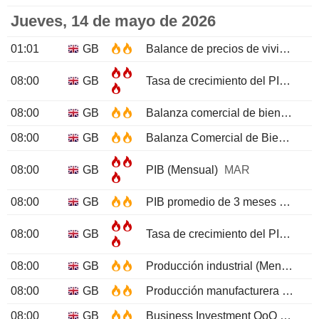
Jueves, 14 de mayo de 2026
01:01
GB
Balance de precios de vivienda RICS
08:00
GB
Tasa de crecimiento del PIB (Interanual) preliminar
08:00
GB
Balanza comercial de bienes (sin UE)
08:00
GB
Balanza Comercial de Bienes
M
08:00
GB
PIB (Mensual)
MAR
08:00
GB
PIB promedio de 3 meses
MAR
08:00
GB
Tasa de crecimiento del PIB (Trimestral) preliminar
08:00
GB
Producción industrial (Mensual)
08:00
GB
Producción manufacturera (Mensual)
08:00
GB
Business Investment QoQ Prel
Q