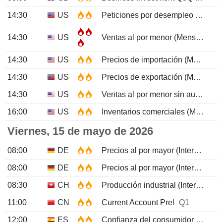
14:30
US
Peticiones por desempleo
MAY/0
14:30
US
Ventas al por menor (Mensual)
A
14:30
US
Precios de importación (Mensual)
14:30
US
Precios de exportación (Mensual)
14:30
US
Ventas al por menor sin automóviles (Mensual)
16:00
US
Inventarios comerciales (Mensual)
Viernes, 15 de mayo de 2026
08:00
DE
Precios al por mayor (Interanual)
08:00
DE
Precios al por mayor (Interanual)
08:30
CH
Producción industrial (Interanual)
11:00
CN
Current Account Prel
Q1
12:00
ES
Confianza del consumidor
APR