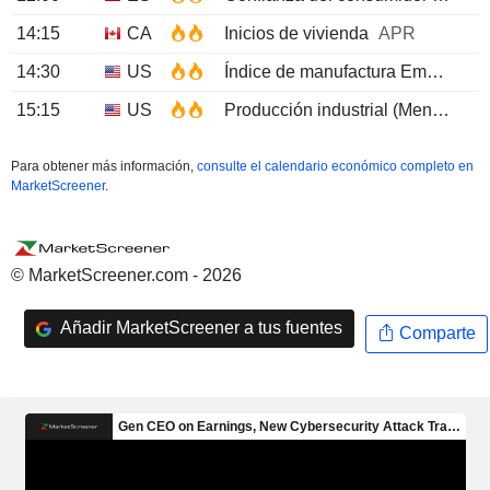
14:15
CA
Inicios de vivienda
APR
14:30
US
Índice de manufactura Empire State NY
15:15
US
Producción industrial (Mensual)
Para obtener más información,
consulte el calendario económico completo en
MarketScreener
.
© MarketScreener.com - 2026
Añadir MarketScreener a tus fuentes
Comparte