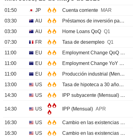
01:50
JP
Cuenta corriente
MAR
03:30
AU
Préstamos de inversión para viviendas
03:30
AU
Home Loans QoQ
Q1
07:30
FR
Tasa de desempleo
Q1
11:00
EU
Employment Change QoQ Prel
Q
11:00
EU
Employment Change YoY Prel
Q
11:00
EU
Producción industrial (Mensual)
13:00
US
Tasa de hipoteca a 30 años MBA
14:30
US
IPP subyacente (Mensual)
APR
14:30
US
IPP (Mensual)
APR
16:30
US
Cambio en las existencias de gasolina EIA
16:30
US
Cambio en las existencias de petróleo crudo EIA