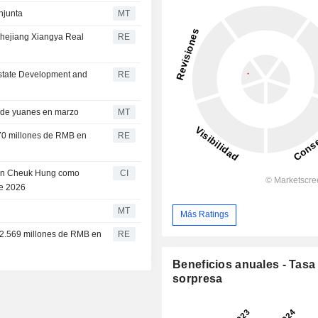
njunta
MT
 Zhejiang Xiangya Real
RE
state Development and
RE
s de yuanes en marzo
MT
70 millones de RMB en
RE
Chan Cheuk Hung como
CI
de 2026
MT
Más Ratings
 22.569 millones de RMB en
RE
Beneficios anuales - Tasa
sorpresa