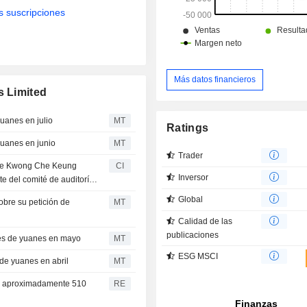
s suscripciones
Más datos financieros
s Limited
uanes en julio
MT
Ratings
yuanes en junio
MT
Trader
o de Kwong Che Keung
CI
Inversor
e del comité de auditoría
Global
obre su petición de
MT
Calidad de las
publicaciones
nes de yuanes en mayo
MT
ESG MSCI
 de yuanes en abril
MT
de aproximadamente 510
RE