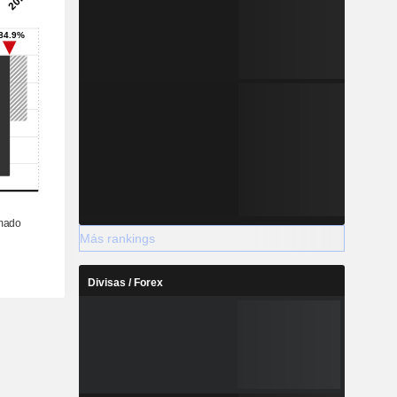
Más rankings
Divisas / Forex