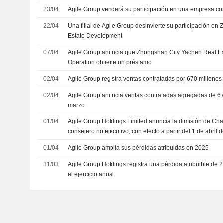
23/04
Agile Group venderá su participación en una empresa co
22/04
Una filial de Agile Group desinvierte su participación en
Estate Development
07/04
Agile Group anuncia que Zhongshan City Yachen Real E
Operation obtiene un préstamo
02/04
Agile Group registra ventas contratadas por 670 millone
02/04
Agile Group anuncia ventas contratadas agregadas de 6
marzo
01/04
Agile Group Holdings Limited anuncia la dimisión de 
consejero no ejecutivo, con efecto a partir del 1 de abril 
01/04
Agile Group amplía sus pérdidas atribuidas en 2025
31/03
Agile Group Holdings registra una pérdida atribuible de
el ejercicio anual