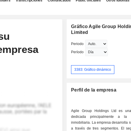
nsiders
Transcripciones
Comunicados
Publs. oficiales
Otros idiomas
Gráfico Agile Group Hold
Limited
su
Periodo
 empresa
Período
3383: Gráfico dinámico
Perfil de la empresa
Agile Group Holdings Ltd es un
dedicada principalmente a la 
inmobiliaria. La empresa desarrolla s
a través de tres segmentos. El s