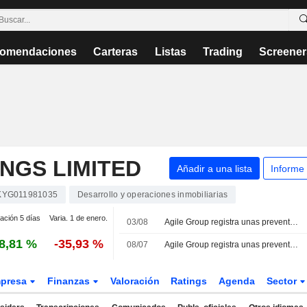
omendaciones
Carteras
Listas
Trading
Screener
NGS LIMITED
Añadir a una lista
Informe
KYG011981035
Desarrollo y operaciones inmobiliarias
iación 5 días
Varia. 1 de enero.
03/08
Agile Group registra unas preventas de 490 millones de yuanes en julio
8,81 %
-35,93 %
08/07
Agile Group registra unas preventas de 820 millones de yuanes en junio
presa
Finanzas
Valoración
Ratings
Agenda
Sector