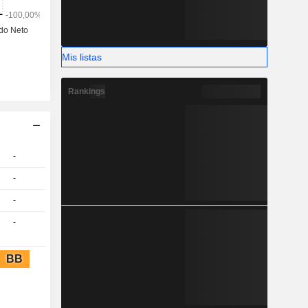
Mis listas
Rankings
-
-
-
-
BB