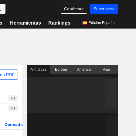
Conéctate
Suscribirse
s
Herramientas
Rankings
Edición España
Índices
Europa
América
Asia
 en PDF
MT
MT
Derivados
ETFs