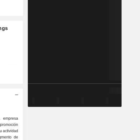
ings
a empresa
promoción
u actividad
egmento de