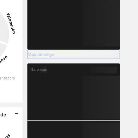
Más rankings
Rankings
 de