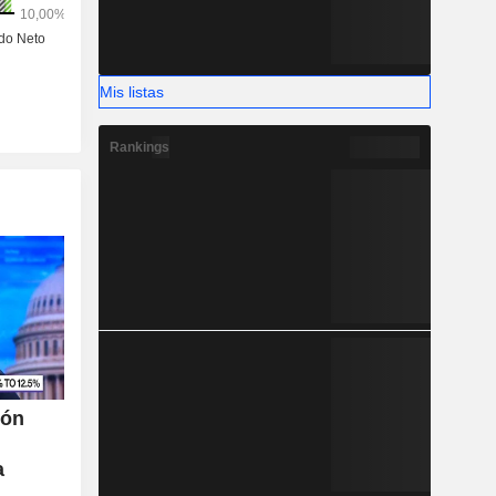
Mis listas
Rankings
ión
a