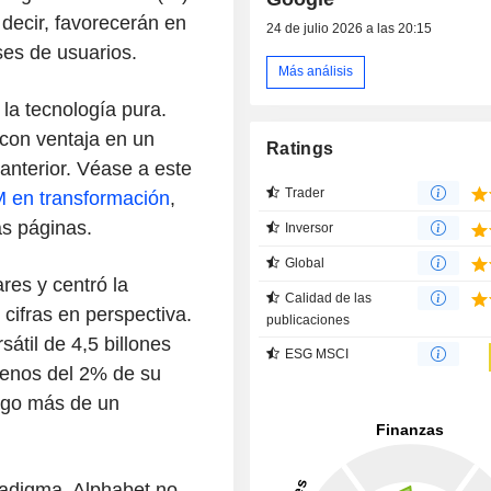
 decir, favorecerán en
24 de julio 2026 a las 20:15
es de usuarios.
Más análisis
 la tecnología pura.
con ventaja en un
Ratings
 anterior. Véase a este
Trader
M en transformación
,
s páginas.
Inversor
Global
res y centró la
Calidad de las
 cifras en perspectiva.
publicaciones
átil de 4,5 billones
ESG MSCI
enos del 2% de su
algo más de un
radigma. Alphabet no