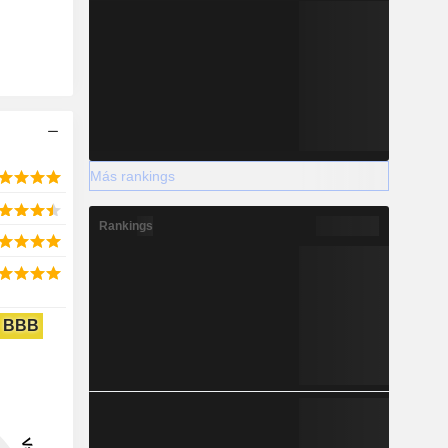
Más rankings
Rankings
BBB