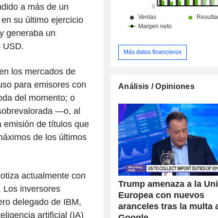
endido a más de un
en su último ejercicio
 y generaba un
s USD.
Más datos financieros
ien los mercados de
luso para emisores con
Análisis / Opiniones
moda del momento; o
sobrevalorada —o, al
 emisión de títulos que
 máximos de los últimos
cotiza actualmente con
Trump amenaza a la Un
. Los inversores
Europea con nuevos
jero delegado de IBM,
aranceles tras la multa 
ligencia artificial (IA)
Google