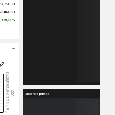
57,75
USD
28,04
USD
+19,65 %
Materias primas