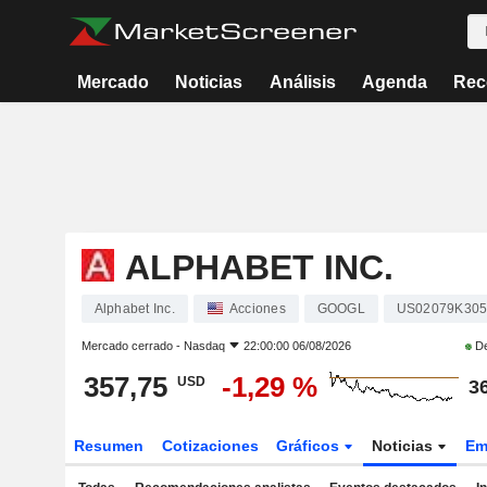
Mercado
Noticias
Análisis
Agenda
Rec
ALPHABET INC.
Alphabet Inc.
Acciones
GOOGL
US02079K305
Mercado cerrado -
Nasdaq
22:00:00 06/08/2026
De
357,75
-1,29 %
USD
3
Resumen
Cotizaciones
Gráficos
Noticias
Em