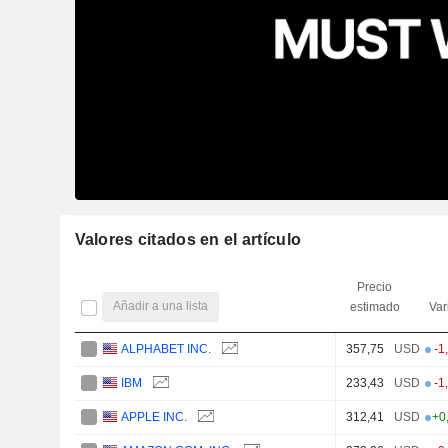
Valores citados en el artículo
Precio
Añadir a una lista
estimado
Var
ALPHABET INC.
357,75
USD
-1
IBM
233,43
USD
-1
APPLE INC.
312,41
USD
+0