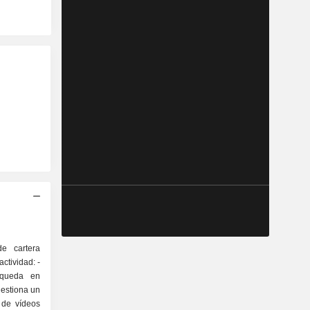
e cartera
ctividad: -
squeda en
gestiona un
 de vídeos