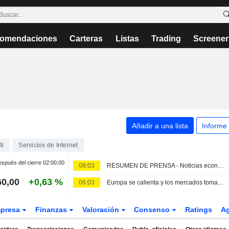
omendaciones
Carteras
Listas
Trading
Screener
Añadir a una lista
Informe
9
Servicios de Internet
spués del cierre
02:00:00
08:03
RESUMEN DE PRENSA - Noticias económicas de The New York Times del 7 de agosto
60,00
+0,63 %
06:03
Europa se calienta y los mercados toman nota
presa
Finanzas
Valoración
Consenso
Ratings
A