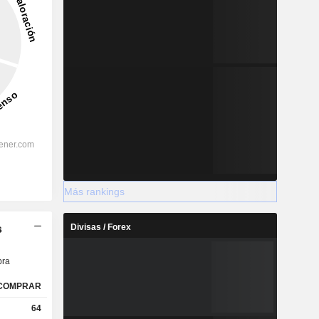
Más rankings
Divisas / Forex
s
ra
COMPRAR
64