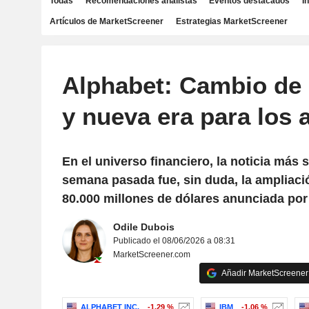
Todas
Recomendaciones analistas
Eventos destacados
I
Artículos de MarketScreener
Estrategias MarketScreener
Alphabet: Cambio de
y nueva era para los 
En el universo financiero, la noticia más 
semana pasada fue, sin duda, la ampliació
80.000 millones de dólares anunciada por
Odile Dubois
Publicado el 08/06/2026 a 08:31
MarketScreener.com
Añadir MarketScreener 
ALPHABET INC.
-1,29 %
IBM
-1,06 %