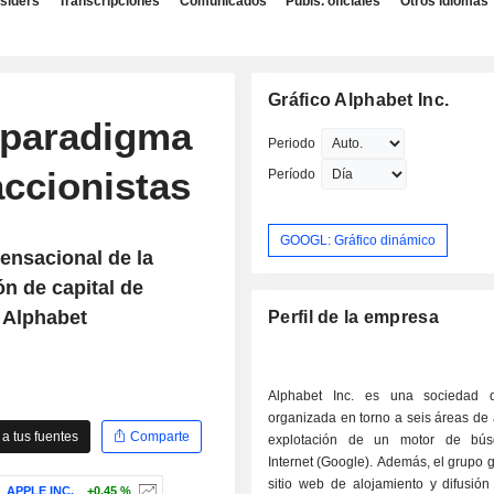
nsiders
Transcripciones
Comunicados
Publs. oficiales
Otros idiomas
Gráfico Alphabet Inc.
 paradigma
Periodo
accionistas
Período
GOOGL: Gráfico dinámico
sensacional de la
n de capital de
 Alphabet
Perfil de la empresa
Alphabet Inc. es una sociedad d
organizada en torno a seis áreas de a
a tus fuentes
Comparte
explotación de un motor de bú
Internet (Google). Además, el grupo 
sitio web de alojamiento y difusión
APPLE INC.
+0,45 %