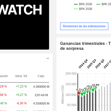
Revisiones de las estimaciones
Ganancias trimestrales - 
de sorpresa
iación
Varia. 5d.
Capi.
+7,22 %
,29 %
4.369000 M
+5,27 %
,06 %
220 mil M
-6,30 %
,45 %
4.559000 M