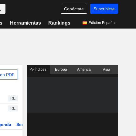
Conéctate
Suscribirse
s
Herramientas
Rankings
Edición España
Índices
Europa
América
Asia
 en PDF
RE
RE
genda
Sector
Derivados
ETFs