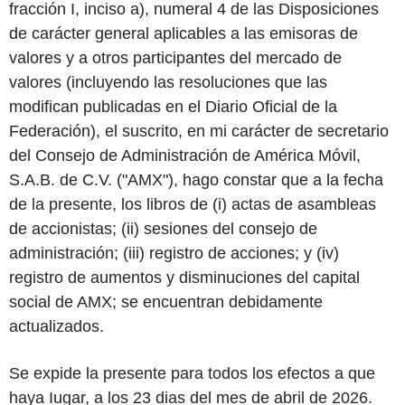
fracción
I,
inciso
a),
numeral
4
de
las
Disposiciones
de
carácter
general
aplicables
a las
emisoras
de
valores
y
a
otros
participantes
del
mercado
de
valores
(incluyendo
las
resoluciones
que
las
modifican
publicadas
en
el
Diario
Oficial
de
la
Federación),
el suscrito,
en
mi
carácter
de
secretario
del
Consejo
de
Administración
de
América
Móvil,
S.A.B.
de
C.V.
("
AMX
"),
hago
constar
que
a la fecha
de
la
presente,
los
libros
de (i)
actas
de
asambleas
de
accionistas;
(ii)
sesiones
del
consejo
de
administración;
(iii)
registro
de
acciones;
y (iv)
registro
de
aumentos
y
disminuciones
del capital
social
de
AMX; se
encuentran
debidamente
actualizados.
Se
expide
la
presente
para
todos
los
efectos
a
que
haya
Iugar,
a
los
23
dias del
mes
de
abril
de 2026.