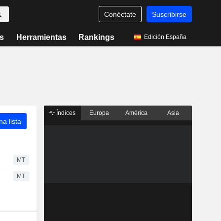
Conéctate
Suscribirse
s
Herramientas
Rankings
Edición España
Índices
Europa
América
Asia
a lista
MT
MT