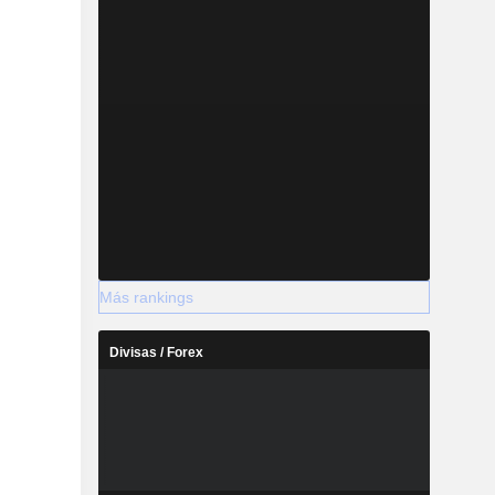
Más rankings
Divisas / Forex