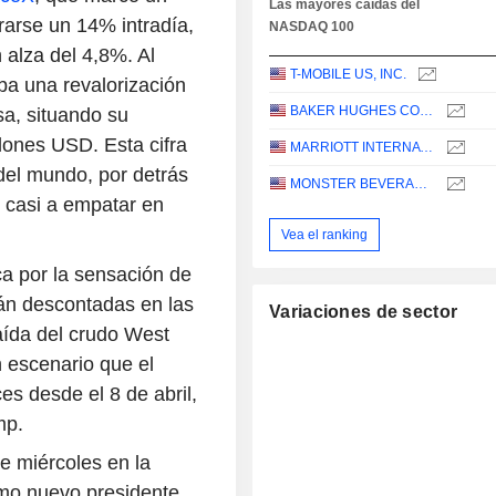
Las mayores caídas del
arse un 14% intradía,
NASDAQ 100
alza del 4,8%. Al
T-MOBILE US, INC.
a una revalorización
BAKER HUGHES COMPANY
sa, situando su
llones USD. Esta cifra
MARRIOTT INTERNATIONAL, INC.
del mundo, por detrás
MONSTER BEVERAGE CORPORATION
ó casi a empatar en
Vea el ranking
ca por la sensación de
tán descontadas en las
Variaciones de sector
aída del crudo West
 escenario que el
 desde el 8 de abril,
mp.
te miércoles en la
mo nuevo presidente