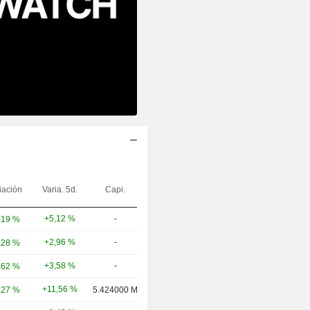
iación
Varia. 5d.
Capi.
+5,12 %
-
,19 %
+2,96 %
-
,28 %
+3,58 %
-
,62 %
+11,56 %
,27 %
5.424000 M