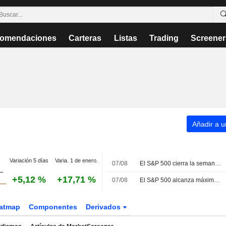
omendaciones
Carteras
Listas
Trading
Screener
Añadir a un
Variación 5 días
Varia. 1 de enero.
07/08
El S&P 500 cierra la semana al alza impulsado por el avance de los gigantes tecnológicos
+5,12 %
+17,71 %
07/08
El S&P 500 alcanza máximos históricos tras un informe de empleo que aleja las subidas de tipos
atmap
Componentes
Derivados