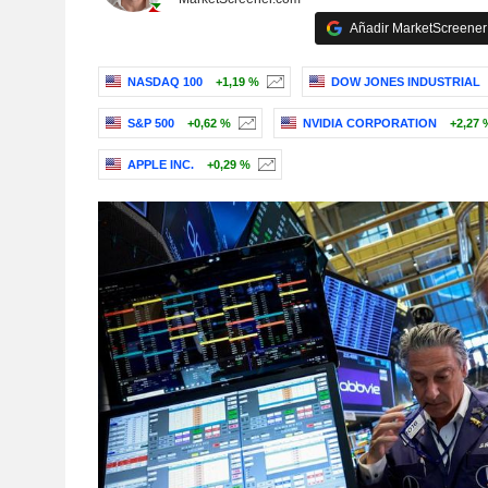
Añadir MarketScreener 
NASDAQ 100
+1,19 %
DOW JONES INDUSTRIAL
S&P 500
+0,62 %
NVIDIA CORPORATION
+2,27 
APPLE INC.
+0,29 %