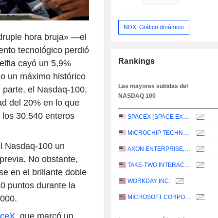
NDX: Gráfico dinámico
ádruple hora bruja» —el
ento tecnológico perdió
Rankings
delfia cayó un 5,9%
do un máximo histórico
Las mayores subidas del
u parte, el Nasdaq-100,
NASDAQ 100
ad del 20% en lo que
 los 30.540 enteros
SPACEX (SPACE EXPLORATION TECHNOLOGIES)
MICROCHIP TECHNOLOGY INCORPORATED
el Nasdaq-100 un
AXON ENTERPRISE, INC.
 previa. No obstante,
TAKE-TWO INTERACTIVE SOFTWARE, INC.
se en el brillante doble
WORKDAY INC.
0 puntos durante la
MICROSOFT CORPORATION
.000.
ceX
, que marcó un