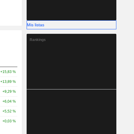
Mis listas
Rankings
+15,83 %
+13,89 %
+9,29 %
+6,04 %
+5,52 %
+0,03 %