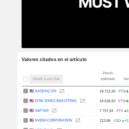
Valores citados en el artículo
Precio
Añadir a una lista
estimado
Var
NASDAQ 100
29.722,30
PTS
+1
DOW JONES INDUSTRIAL
54.036,93
PTS
+0
S&P 500
7.757,64
PTS
+0
NVIDIA CORPORATION
223,96
USD
+2