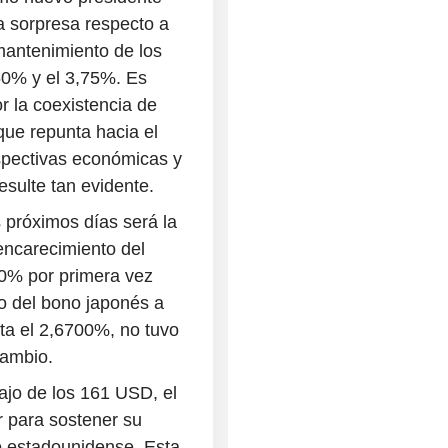
a sorpresa respecto a
mantenimiento de los
,50% y el 3,75%. Es
r la coexistencia de
que repunta hacia el
rspectivas económicas y
esulte tan evidente.
s próximos días será la
encarecimiento del
00% por primera vez
to del bono japonés a
ta el 2,6700%, no tuvo
cambio.
ajo de los 161 USD, el
r para sostener su
o estadounidense. Esta