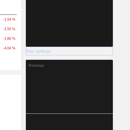
-1,54 %
-1,55 %
-1,60 %
-4,04 %
Más rankings
Rankings