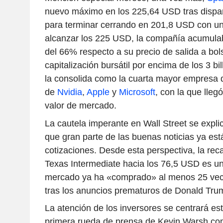
nuevo máximo en los 225,64 USD tras dispar
para terminar cerrando en 201,8 USD con un 
alcanzar los 225 USD, la compañía acumulab
del 66% respecto a su precio de salida a bol
capitalización bursátil por encima de los 3 bi
la consolida como la cuarta mayor empresa 
de
Nvidia
,
Apple
y
Microsoft
, con la que lleg
valor de mercado.
La cautela imperante en Wall Street se expli
que gran parte de las buenas noticias ya es
cotizaciones. Desde esta perspectiva, la rec
Texas Intermediate hacia los 76,5 USD es un
mercado ya ha «comprado» al menos 25 veces
tras los anuncios prematuros de Donald Tru
La atención de los inversores se centrará es
primera rueda de prensa de Kevin Warsh co