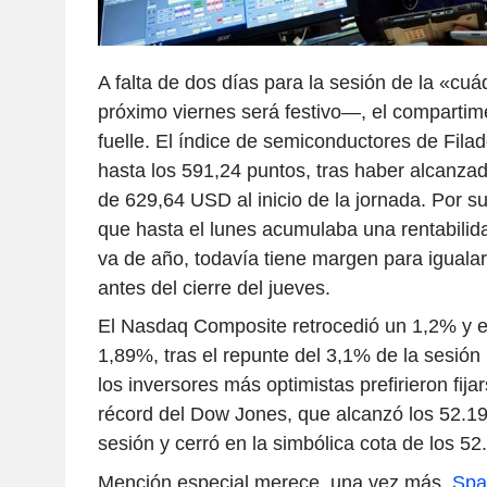
A falta de dos días para la sesión de la «cu
próximo viernes será festivo—, el compartim
fuelle. El índice de semiconductores de Fila
hasta los 591,24 puntos, tras haber alcanza
de 629,64 USD al inicio de la jornada. Por s
que hasta el lunes acumulaba una rentabilid
va de año, todavía tiene margen para igualar
antes del cierre del jueves.
El Nasdaq Composite retrocedió un 1,2% y 
1,89%, tras el repunte del 3,1% de la sesión
los inversores más optimistas prefirieron fijar
récord del Dow Jones, que alcanzó los 52.19
sesión y cerró en la simbólica cota de los 52
Mención especial merece, una vez más,
Spa