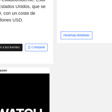
Estados Unidos, que se
D, con un coste de
illones USD.
Heatmap detallado
 a tus fuentes
Comparte