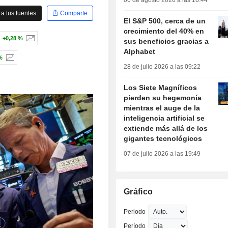
06 de agosto 2026 a las 16:44
a tus fuentes
Comparte
El S&P 500, cerca de un
crecimiento del 40% en
+0,28 %
sus beneficios gracias a
Alphabet
%
28 de julio 2026 a las 09:22
Los Siete Magníficos
pierden su hegemonía
mientras el auge de la
inteligencia artificial se
extiende más allá de los
gigantes tecnológicos
07 de julio 2026 a las 19:49
Gráfico
Periodo
Período