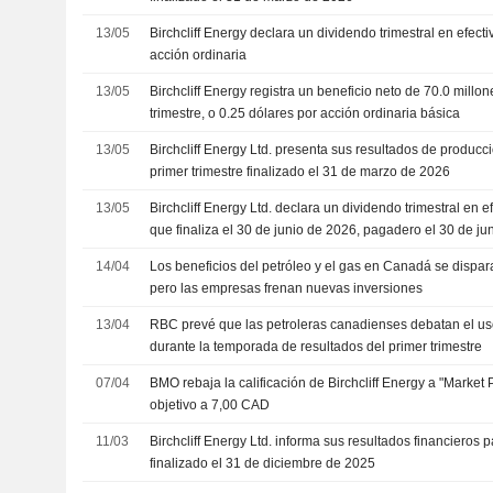
13/05
Birchcliff Energy declara un dividendo trimestral en efect
acción ordinaria
13/05
Birchcliff Energy registra un beneficio neto de 70.0 millo
trimestre, o 0.25 dólares por acción ordinaria básica
13/05
Birchcliff Energy Ltd. presenta sus resultados de producc
primer trimestre finalizado el 31 de marzo de 2026
13/05
Birchcliff Energy Ltd. declara un dividendo trimestral en ef
que finaliza el 30 de junio de 2026, pagadero el 30 de ju
14/04
Los beneficios del petróleo y el gas en Canadá se dispara
pero las empresas frenan nuevas inversiones
13/04
RBC prevé que las petroleras canadienses debatan el uso 
durante la temporada de resultados del primer trimestre
07/04
BMO rebaja la calificación de Birchcliff Energy a "Market P
objetivo a 7,00 CAD
11/03
Birchcliff Energy Ltd. informa sus resultados financieros p
finalizado el 31 de diciembre de 2025