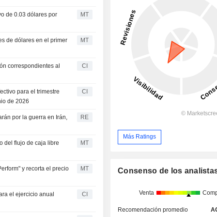
ivo de 0.03 dólares por
MT
nes de dólares en el primer
MT
ión correspondientes al
CI
ectivo para el trimestre
CI
nio de 2026
rán por la guerra en Irán,
RE
Más Ratings
del flujo de caja libre
MT
erform" y recorta el precio
MT
Consenso de los analista
Venta
Comp
ara el ejercicio anual
CI
Recomendación promedio
A