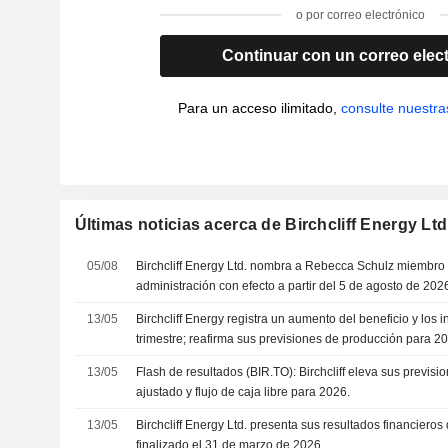
o por correo electrónico
Continuar con un correo elec
Para un acceso ilimitado,
consulte nuestra
Últimas noticias acerca de Birchcliff Energy Ltd
05/08
Birchcliff Energy Ltd. nombra a Rebecca Schulz miembro
administración con efecto a partir del 5 de agosto de 202
13/05
Birchcliff Energy registra un aumento del beneficio y los 
trimestre; reafirma sus previsiones de producción para 2
13/05
Flash de resultados (BIR.TO): Birchcliff eleva sus previsi
ajustado y flujo de caja libre para 2026.
13/05
Birchcliff Energy Ltd. presenta sus resultados financieros 
finalizado el 31 de marzo de 2026