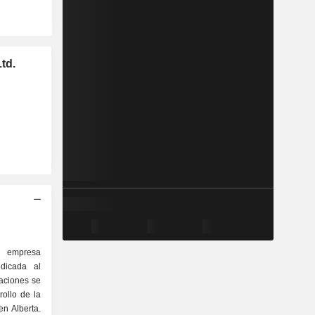
td.
a empresa
dicada al
raciones se
rollo de la
n Alberta.