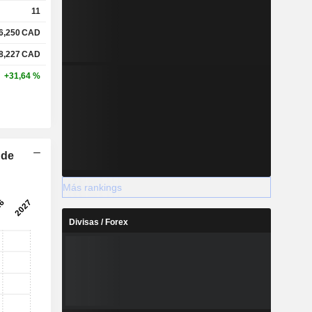
11
6,250
CAD
8,227
CAD
+31,64 %
 de
Más rankings
Divisas / Forex