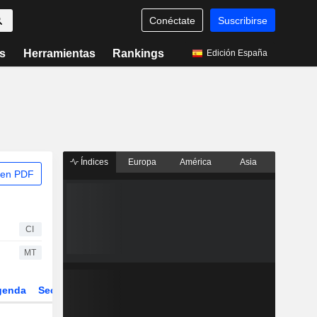
Conéctate
Suscribirse
s
Herramientas
Rankings
Edición España
Índices
Europa
América
Asia
 en PDF
CI
MT
genda
Sector
Derivados