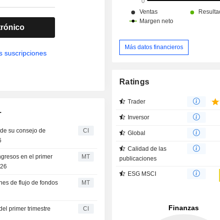
trónico
Más datos financieros
s suscripciones
Ratings
Trader
.
Inversor
 de su consejo de
CI
Global
6
Calidad de las
ingresos en el primer
MT
publicaciones
026
ESG MSCI
ones de flujo de fondos
MT
del primer trimestre
CI