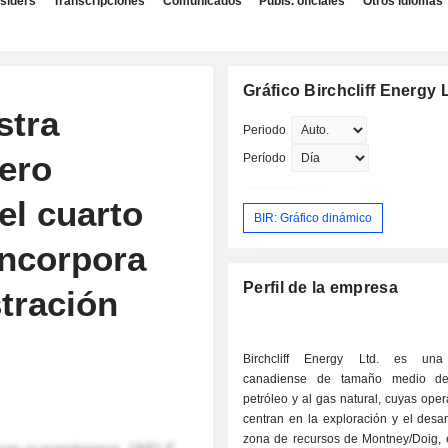
nsiders
Transcripciones
Comunicados
Publs. oficiales
Otros idiomas
Gráfico Birchcliff Energy L
stra
Periodo
ero
Período
el cuarto
BIR: Gráfico dinámico
incorpora
Perfil de la empresa
tración
Birchcliff Energy Ltd. es un
canadiense de tamaño medio de
petróleo y al gas natural, cuyas ope
centran en la exploración y el desar
zona de recursos de Montney/Doig, e