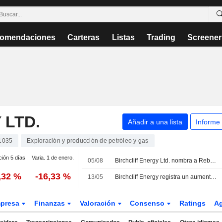
omendaciones
Carteras
Listas
Trading
Screener
 LTD.
Añadir a una lista
Informe
1035
Exploración y producción de petróleo y gas
ción 5 días
Varia. 1 de enero.
05/08
Birchcliff Energy Ltd. nombra a Rebecca Schulz miembro de su consejo de administración con efecto a partir del 5 de agosto de 2026
,32 %
-16,33 %
13/05
Birchcliff Energy registra un aumento del beneficio y los ingresos en el primer trimestre; reafirma sus previsiones de producción para 2026
presa
Finanzas
Valoración
Consenso
Ratings
A