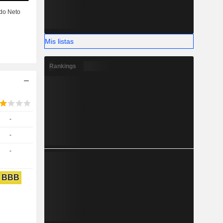
Mis listas
Rankings
-
-
-
BBB