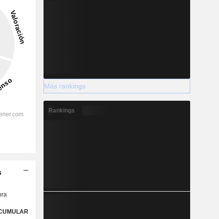
Más rankings
Rankings
s
ra
CUMULAR