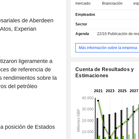
mercado: financiación espec
(adquisiciones, proyectos, etc.), 
Empleados
carteras, transacciones en los m
esariales de Aberdeen
valores, intereses, divisas y mater
Sector
 Atos, Experian
negociación de acciones, asesor
Agenda
22/10
Publicación de resultado
fusiones y adquisiciones, capital de
etc.; - emisión de tarjetas de crédito. A finales de
2025, el grupo gestionaba 565 200 m
Más información sobre la empresa
libras esterlinas en depósitos corri
900 millones de libras esterlinas e
otizaron ligeramente a
corrientes. Los ingresos se desglosan
ices de referencia de
Cuenta de Resultados y
geográficamente de la siguiente man
Estimaciones
s rendimientos sobre la
Unido (54,2 %), Europa (7,8 %), Amé
%), Asia (4,9 %), África y Oriente Med
os del petróleo
 la posición de Estados