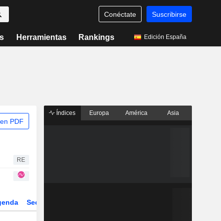
Conéctate
Suscribirse
s
Herramientas
Rankings
Edición España
Índices
Europa
América
Asia
 en PDF
RE
genda
Sector
Derivados
ETFs