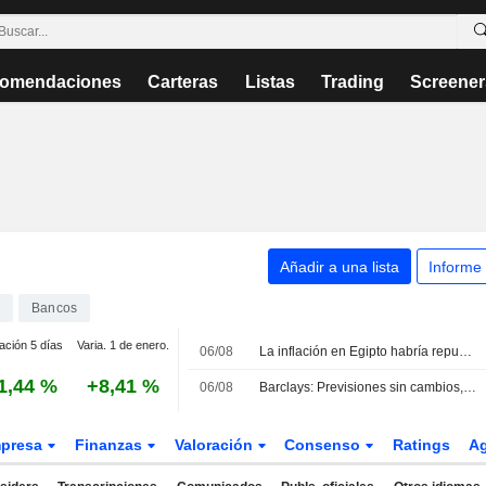
omendaciones
Carteras
Listas
Trading
Screener
Añadir a una lista
Informe
Bancos
ación 5 días
Varia. 1 de enero.
06/08
La inflación en Egipto habría repuntado hasta el 15,6% en julio, según el consenso de los analistas
1,44 %
+8,41 %
06/08
Barclays: Previsiones sin cambios, pero mejora la valoración por suma de partes
presa
Finanzas
Valoración
Consenso
Ratings
A