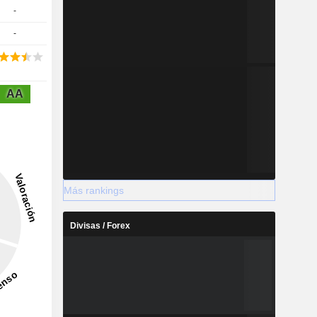
-
-
AA
Más rankings
Divisas / Forex