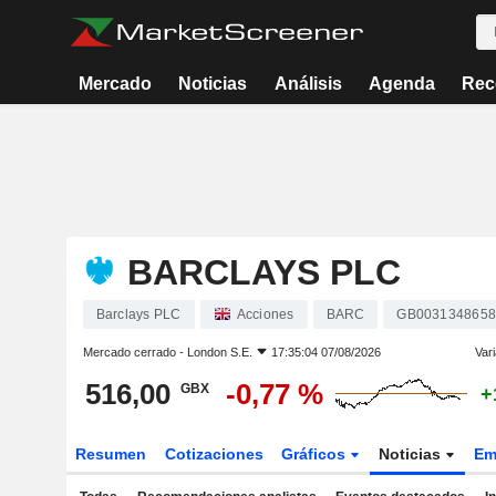
Mercado
Noticias
Análisis
Agenda
Rec
BARCLAYS PLC
Barclays PLC
Acciones
BARC
GB0031348658
Mercado cerrado -
London S.E.
17:35:04 07/08/2026
Vari
516,00
-0,77 %
GBX
+
Resumen
Cotizaciones
Gráficos
Noticias
Em