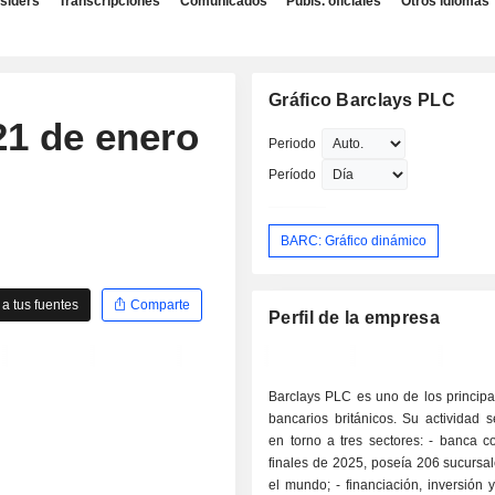
nsiders
Transcripciones
Comunicados
Publs. oficiales
Otros idiomas
Gráfico Barclays PLC
1 de enero
Periodo
Período
BARC: Gráfico dinámico
a tus fuentes
Comparte
Perfil de la empresa
Barclays PLC es uno de los principa
bancarios británicos. Su actividad 
en torno a tres sectores: - banca comercial: a
finales de 2025, poseía 206 sucursa
el mundo; - financiación, inversión y banca de