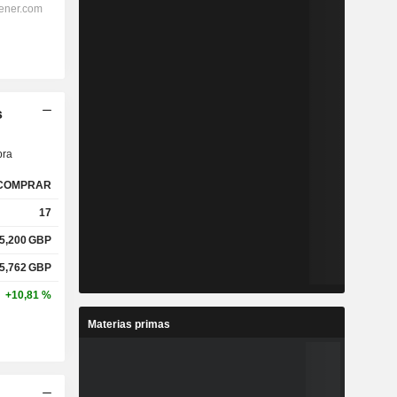
s
ra
COMPRAR
17
5,200
GBP
5,762
GBP
+10,81 %
Materias primas