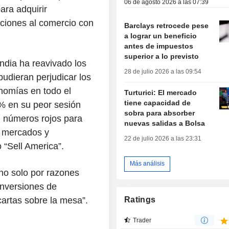
06 de agosto 2026 a las 07:39
ara adquirir
ciones al comercio con
Barclays retrocede pese
a lograr un beneficio
antes de impuestos
superior a lo previsto
ndia ha reavivado los
28 de julio 2026 a las 09:54
pudieran perjudicar los
onomías en todo el
Turturici: El mercado
tiene capacidad de
% en su peor sesión
sobra para absorber
n números rojos para
nuevas salidas a Bolsa
s mercados y
22 de julio 2026 a las 23:31
 “Sell America”.
Más análisis
 no solo por razones
inversiones de
Ratings
cartas sobre la mesa”.
Trader