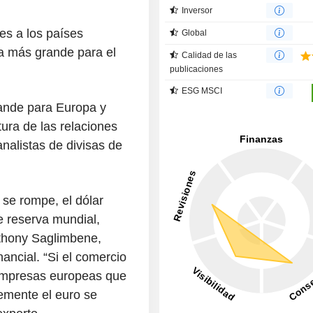
Inversor
s a los países
Global
a más grande para el
Calidad de las
publicaciones
ESG MSCI
ande para Europa y
ura de las relaciones
nalistas de divisas de
 se rompe, el dólar
 reserva mundial,
nthony Saglimbene,
ancial. “Si el comercio
 empresas europeas que
emente el euro se