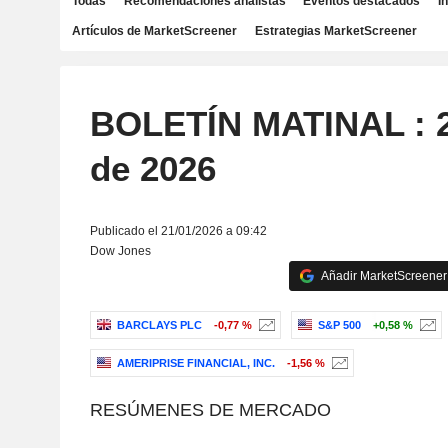
Todas
Recomendaciones analistas
Eventos destacados
I
Artículos de MarketScreener
Estrategias MarketScreener
BOLETÍN MATINAL : 2
de 2026
Publicado el 21/01/2026 a 09:42
Dow Jones
Añadir MarketScreener 
BARCLAYS PLC
-0,77 %
S&P 500
+0,58 %
AMERIPRISE FINANCIAL, INC.
-1,56 %
RESÚMENES DE MERCADO