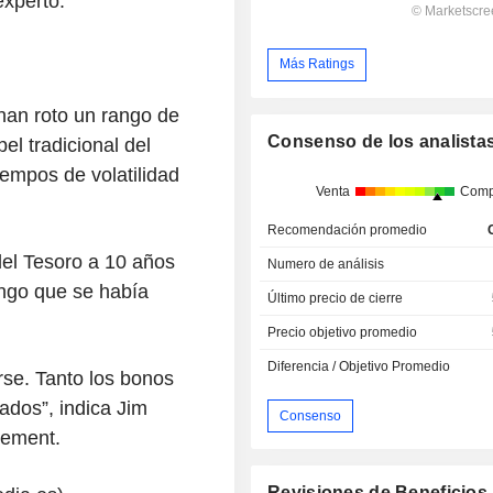
experto.
Más Ratings
han roto un rango de
Consenso de los analista
el tradicional del
empos de volatilidad
Venta
Comp
Recomendación promedio
del Tesoro a 10 años
Numero de análisis
ango que se había
Último precio de cierre
Precio objetivo promedio
Diferencia / Objetivo Promedio
se. Tanto los bonos
ados”, indica Jim
Consenso
gement.
Revisiones de Beneficios