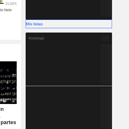
Mis listas
Rankings
in
a
 partes