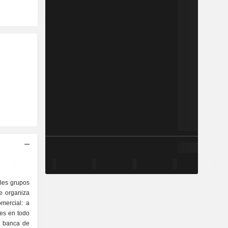
les grupos
se organiza
les en todo