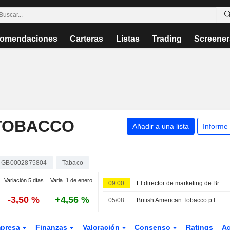
omendaciones
Carteras
Listas
Trading
Screener
 TOBACCO
Añadir a una lista
Informe
GB0002875804
Tabaco
Variación 5 días
Varia. 1 de enero.
09:00
El director de marketing de British American Tobacco dejará su cargo; ya hay sucesor
-3,50 %
+4,56 %
05/08
British American Tobacco p.l.c., H1 2026 Pre Recorded Earnings Call, Jul 30, 2026
presa
Finanzas
Valoración
Consenso
Ratings
A