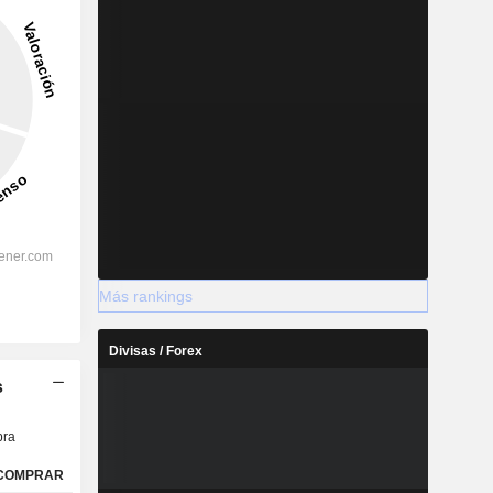
Más rankings
Divisas / Forex
s
ra
COMPRAR