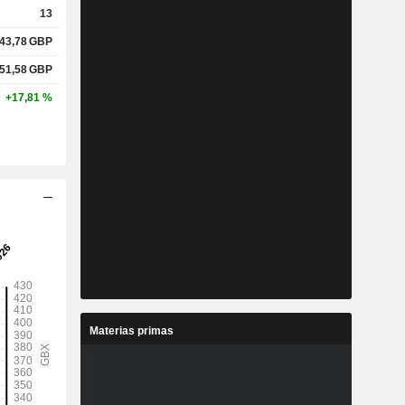
13
43,78
GBP
51,58
GBP
+17,81 %
Materias primas