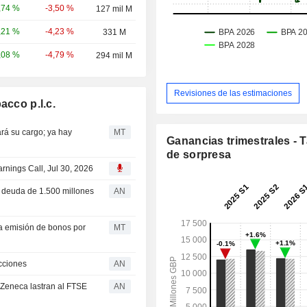
-3,50 %
,74 %
127 mil M
-4,23 %
,21 %
331 M
-4,79 %
,08 %
294 mil M
Revisiones de las estimaciones
acco p.l.c.
ará su cargo; ya hay
MT
Ganancias trimestrales - 
de sorpresa
rnings Call, Jul 30, 2026
e deuda de 1.500 millones
AN
una emisión de bonos por
MT
cciones
AN
raZeneca lastran al FTSE
AN