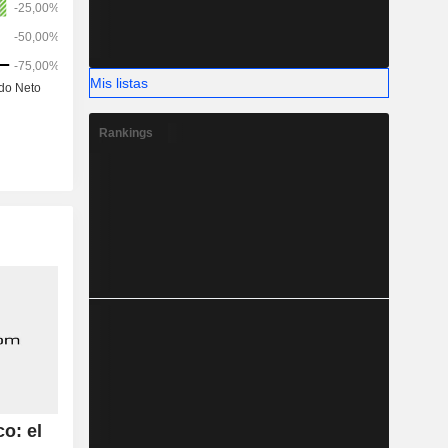
Mis listas
Rankings
o: el