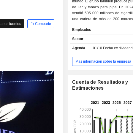
mundo. El grupo también produce pur
de liar y tabaco para pipa. En 2024, el grupo
vendió 505 000 millones de cigarril
una cartera de más de 200 marcas,
a tus fuentes
Comparte
que se encontraban Lucky Strike, Dun
Empleados
Pall Mall, Kool y Rothmans). Las ventas netas
se distribuyen geográficamente de l
Sector
manera: Estados Unidos (45 %), 
Agenda
01/10
Fecha ex dividendo - 0
Europa (36,4 %) y Asia/Pacífico/Ori
África (18,6 %).
Más información sobre la empresa
Cuenta de Resultados y
Estimaciones