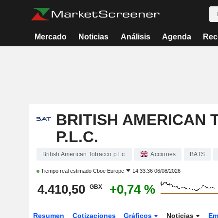
Mercado
Noticias
Análisis
Agenda
Rec
BRITISH AMERICAN
P.L.C.
British American Tobacco p.l.c.
Acciones
BATS
Tiempo real estimado
Cboe Europe
14:33:36 06/08/2026
4.410,50
+0,74 %
GBX
Resumen
Cotizaciones
Gráficos
Noticias
Em