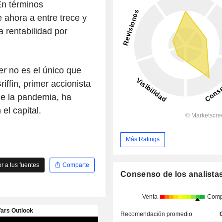
En términos
 ahora a entre trece y
a rentabilidad por
er
no es el único que
iffin, primer accionista
de la pandemia, ha
el capital.
Más Ratings
 a tus fuentes
Comparte
Consenso de los analista
Venta
Comp
Recomendación promedio