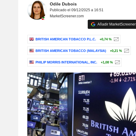
Odile Dubois
Publicado el 09/12/2025 a 16:51
MarketScreener.com
Añadir MarketScreener 
BRITISH AMERICAN TOBACCO P.L.C.
+0,74 %
BRITISH AMERICAN TOBACCO (MALAYSIA)
+0,21 %
PHILIP MORRIS INTERNATIONAL, INC.
+1,08 %