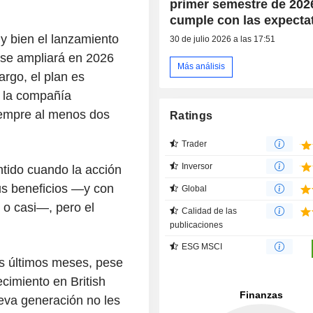
primer semestre de 202
cumple con las expecta
y bien el lanzamiento
30 de julio 2026 a las 17:51
se ampliará en 2026
Más análisis
rgo, el plan es
 la compañía
iempre al menos dos
Ratings
Trader
Inversor
tido cuando la acción
sus beneficios —y con
Global
 o casi—, pero el
Calidad de las
publicaciones
ESG MSCI
os últimos meses, pese
cimiento en British
eva generación no les