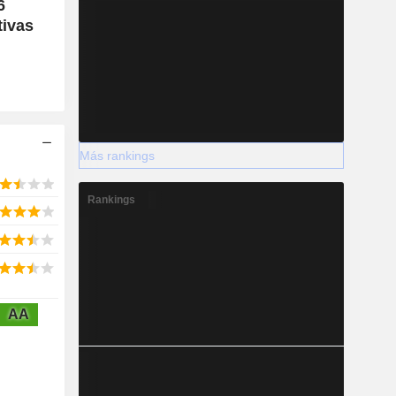
6
tivas
Más rankings
Rankings
AA