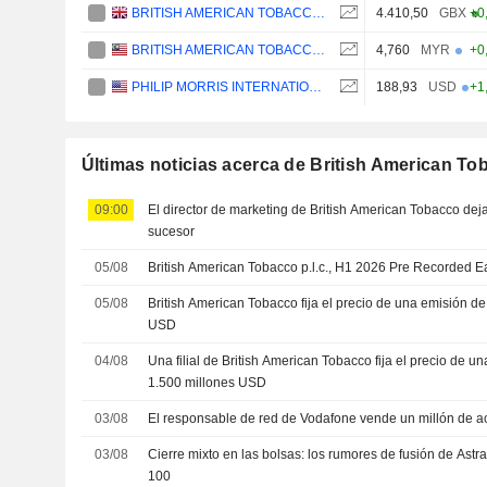
BRITISH AMERICAN TOBACCO P.L.C.
4.410,50
GBX
+0
BRITISH AMERICAN TOBACCO (MALAYSIA)
4,760
MYR
+0
PHILIP MORRIS INTERNATIONAL, INC.
188,93
USD
+1
Últimas noticias acerca de British American Tob
09:00
El director de marketing de British American Tobacco dej
sucesor
05/08
British American Tobacco p.l.c., H1 2026 Pre Recorded Ea
05/08
British American Tobacco fija el precio de una emisión d
USD
04/08
Una filial de British American Tobacco fija el precio de 
1.500 millones USD
03/08
El responsable de red de Vodafone vende un millón de a
03/08
Cierre mixto en las bolsas: los rumores de fusión de Ast
100