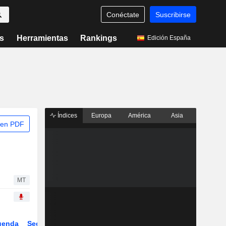
Conéctate
Suscribirse
s
Herramientas
Rankings
Edición España
Índices
Europa
América
Asia
 en PDF
MT
genda
Sector
Derivados
ETFs