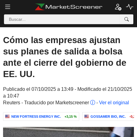
Cómo las empresas ajustan
sus planes de salida a bolsa
ante el cierre del gobierno de
EE. UU.
Publicado el 07/10/2025 a 13:49 - Modificado el 21/10/2025
a 10:47
Reuters - Traducido por Marketscreener
-
Ver el original
NEW FORTRESS ENERGY INC.
+3,15 %
GOSSAMER BIO, INC.
-0,2