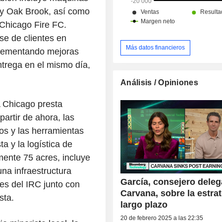
y Oak Brook, así como
 Chicago Fire FC.
e de clientes en
Más datos financieros
plementando mejoras
entrega en el mismo día,
Análisis / Opiniones
A Chicago presta
partir de ahora, las
os y las herramientas
a y la logística de
ente 75 acres, incluye
na infraestructura
García, consejero dele
nes del IRC junto con
Carvana, sobre la estrat
sta.
largo plazo
20 de febrero 2025 a las 22:35