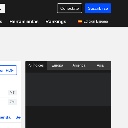
Conéctate
Suscribirse
s
Herramientas
Rankings
Edición España
Índices
Europa
América
Asia
 en PDF
MT
ZM
genda
Sector
Derivados
ETFs