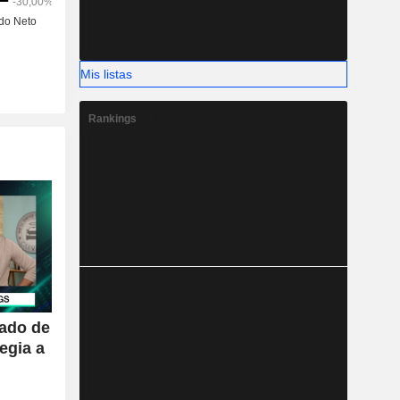
Mis listas
Rankings
gado de
egia a