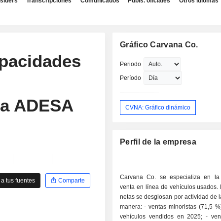
nsiders
Transcripciones
Comunicados
Publs. oficiales
Otros idiomas
Gráfico Carvana Co.
apacidades
Periodo
Período
 a ADESA
CVNA: Gráfico dinámico
Perfil de la empresa
Carvana Co. se especializa en l
a tus fuentes
Comparte
venta en línea de vehículos usados.
netas se desglosan por actividad de l
manera: - ventas minoristas (71,5 %): 596 641
vehículos vendidos en 2025; - ventas al por