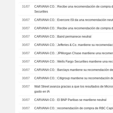
31/07
CARVANA CO. : Recibe una recomendación de compra del Deutsche Bank
Securities
30/07
CARVANA CO. : Evercore ISI da una recomendación neu
30/07
CARVANA CO. : Recibe una recomendación de compra
30/07
CARVANA CO. : Baird permanece neutral
30/07
CARVANA CO. : Jefferies & Co. mantiene su recome
30/07
CARVANA CO. : JPMorgan Chase mantiene una re
30/07
CARVANA CO. : Wells Fargo Securities mantiene 
30/07
CARVANA CO. : Barclays mantiene su recomendación
30/07
CARVANA CO. : Citigroup mantiene su recomendació
30/07
Wall Street avanza gracias a que los resultados de Micros
gasto en IA
30/07
CARVANA CO. : El BNP Paribas se mantiene neutral
30/07
CARVANA CO. : recomendación de compra de RBC Ca