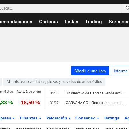
omendaciones
Carteras
Listas
Trading
Screener
Añadir a una lista
Informe
Minoristas de vehículos, piezas y servicios de automóviles
ión 5 días
Varia. 1 de enero.
04/08
Un directivo de Carvana vende acciones por valor de 3,22 millones de USD, según los registros de la SEC
,83 %
-18,59 %
31/07
CARVANA CO. : Recibe una recomendación de compra del Deutsche Bank Securities
presa
Finanzas
Valoración
Consenso
Ratings
A