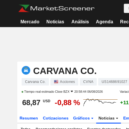
Mercado
Noticias
Análisis
Agenda
Rec
CARVANA CO.
Carvana Co.
Acciones
CVNA
US1468691027
Tiempo real estimado
Cboe BZX
20:58:44 06/08/2026
Variac
68,87
-0,88 %
USD
+11
Resumen
Cotizaciones
Gráficos
Noticias
Em