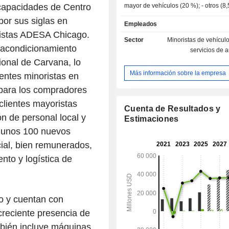
capacidades de Centro
mayor de vehículos (20 %); - 
or sus siglas en
Empleados
ristas ADESA Chicago.
Sector
Minoristas de vehículo
eacondicionamiento
servicios de 
ional de Carvana, lo
Más información sobre la empresa
entes minoristas en
 para los compradores
clientes mayoristas
Cuenta de Resultados y
ón de personal local y
Estimaciones
, unos 100 nuevos
icial, bien remunerados,
nto y logística de
io y cuentan con
 creciente presencia de
bién incluye máquinas