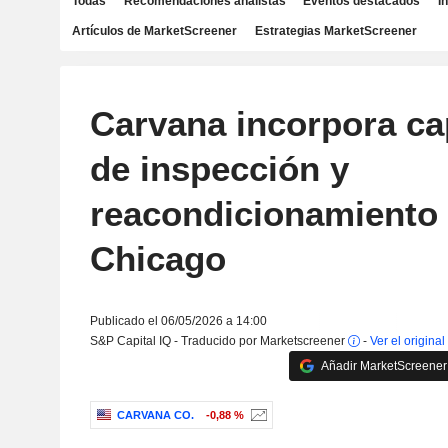
Todas
Recomendaciones analistas
Eventos destacados
I
Artículos de MarketScreener
Estrategias MarketScreener
Carvana incorpora c
de inspección y
reacondicionamiento
Chicago
Publicado el 06/05/2026 a 14:00
S&P Capital IQ - Traducido por Marketscreener
-
Ver el original
Añadir MarketScreener 
CARVANA CO.
-0,88 %