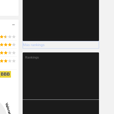
Más rankings
Rankings
BBB