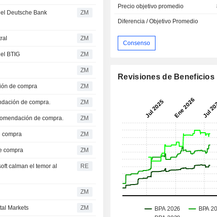
Precio objetivo promedio
ZM
Diferencia / Objetivo Promedio
tral
ZM
Consenso
 del BTIG
ZM
ZM
Revisiones de Beneficios
ndación de compra
ZM
comendación de compra.
ZM
una recomendación de compra.
ZM
 de compra
ZM
n de compra
ZM
oft calman el temor al
RE
ZM
pital Markets
ZM