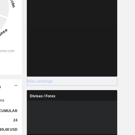
Más rankings
s
Divisas / Forex
ra
CUMULAR
24
69,48
USD