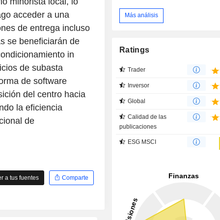
o minorista local, lo
cago acceder a una
Más análisis
nes de entrega incluso
s se beneficiarán de
Ratings
ondicionamiento in
vicios de subasta
Trader
forma de software
Inversor
ición del centro hacia
Global
do la eficiencia
Calidad de las
cional de
publicaciones
ESG MSCI
 a tus fuentes
Comparte