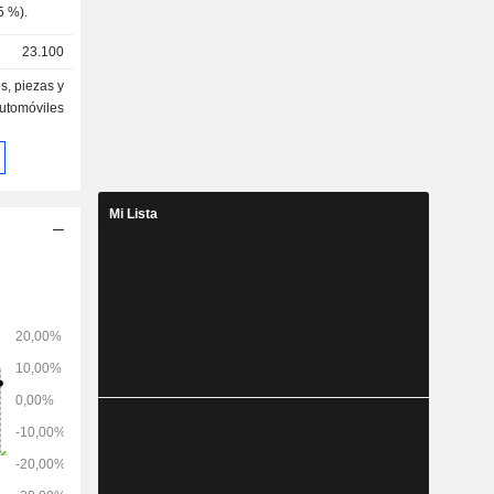
otros (8,5 %).
23.100
s, piezas y
automóviles
Mi Lista