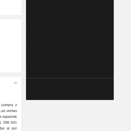
a compra y
 Las ventas
a siguiente