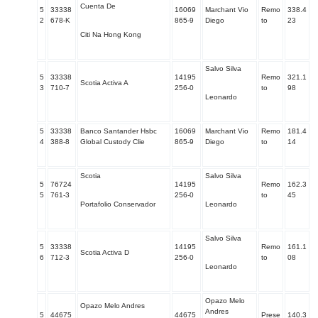
Cuenta De
5
33338
16069
Marchant Vio
Remo
338.4
2
678-K
865-9
Diego
to
23
Citi Na Hong Kong
Salvo Silva
5
33338
14195
Remo
321.1
Scotia Activa A
3
710-7
256-0
to
98
Leonardo
5
33338
Banco Santander Hsbc
16069
Marchant Vio
Remo
181.4
4
388-8
Global Custody Clie
865-9
Diego
to
14
Scotia
Salvo Silva
5
76724
14195
Remo
162.3
5
761-3
256-0
to
45
Portafolio Conservador
Leonardo
Salvo Silva
5
33338
14195
Remo
161.1
Scotia Activa D
6
712-3
256-0
to
08
Leonardo
Opazo Melo
Opazo Melo Andres
Andres
5
44675
44675
Prese
140.3