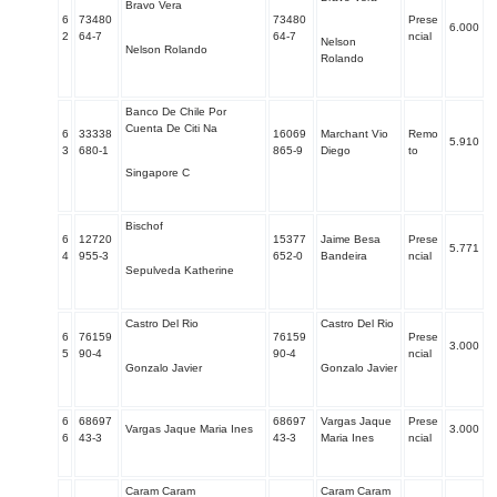
Bravo Vera
6
73480
73480
Prese
6.000
2
64-7
64-7
ncial
Nelson
Nelson Rolando
Rolando
Banco De Chile Por
Cuenta De Citi Na
6
33338
16069
Marchant Vio
Remo
5.910
3
680-1
865-9
Diego
to
Singapore C
Bischof
6
12720
15377
Jaime Besa
Prese
5.771
4
955-3
652-0
Bandeira
ncial
Sepulveda Katherine
Castro Del Rio
Castro Del Rio
6
76159
76159
Prese
3.000
5
90-4
90-4
ncial
Gonzalo Javier
Gonzalo Javier
6
68697
68697
Vargas Jaque
Prese
Vargas Jaque Maria Ines
3.000
6
43-3
43-3
Maria Ines
ncial
Caram Caram
Caram Caram