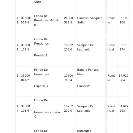
Chile
Fondo De
1
33500
20800
Humbser Vasquez
Remo
36.193
Pensiones Modelo
1
052-8
518-9
Sofia
to
.308
B
Fondo De
Pensiones
1
33500
18252
Vasquez Cid
Prese
36.178
2
102-8
209-0
Leonardo
ncial
.174
Provida B
Fondo De
Barrera Foncea
Pensiones
Mario
1
33500
15760
Remo
34.626
3
041-2
763-4
to
.284
Cuprum B
Humberto
Fondo De
1
33500
18252
Vasquez Cid
Prese
34.622
4
103-6
209-0
Leonardo
ncial
.563
Pensiones Provida
C
Fondo De
Barrientos