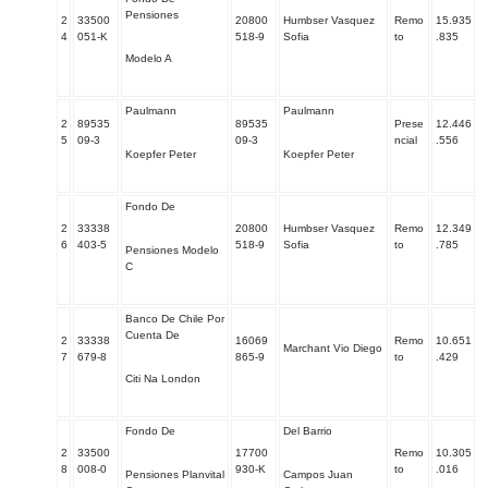
Pensiones
2
33500
20800
Humbser Vasquez
Remo
15.935
4
051-K
518-9
Sofia
to
.835
Modelo A
Paulmann
Paulmann
2
89535
89535
Prese
12.446
5
09-3
09-3
ncial
.556
Koepfer Peter
Koepfer Peter
Fondo De
2
33338
20800
Humbser Vasquez
Remo
12.349
6
403-5
518-9
Sofia
to
.785
Pensiones Modelo
C
Banco De Chile Por
Cuenta De
2
33338
16069
Remo
10.651
Marchant Vio Diego
7
679-8
865-9
to
.429
Citi Na London
Fondo De
Del Barrio
2
33500
17700
Remo
10.305
8
008-0
930-K
to
.016
Pensiones Planvital
Campos Juan