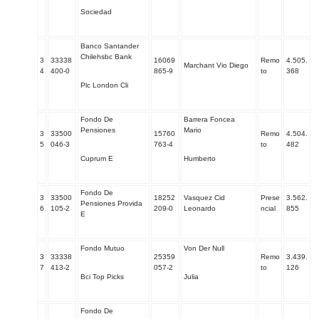
Sociedad
Banco Santander
Chilehsbc Bank
3
33338
16069
Remo
4.505.
Marchant Vio Diego
4
400-0
865-9
to
368
Plc London Cli
Fondo De
Barrera Foncea
Pensiones
Mario
3
33500
15760
Remo
4.504.
5
046-3
763-4
to
482
Cuprum E
Humberto
Fondo De
3
33500
18252
Vasquez Cid
Prese
3.562.
Pensiones Provida
6
105-2
209-0
Leonardo
ncial
855
E
Fondo Mutuo
Von Der Null
3
33338
25359
Remo
3.439.
7
413-2
057-2
to
126
Bci Top Picks
Julia
Fondo De