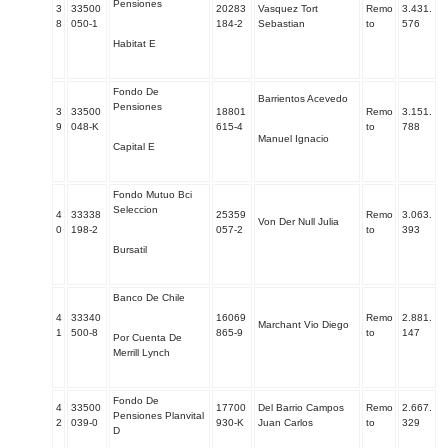
Pensiones
3
33500
20283
Vasquez Tort
Remo
3.431.
8
050-1
184-2
Sebastian
to
576
Habitat E
Fondo De
Barrientos Acevedo
Pensiones
3
33500
18801
Remo
3.151.
9
048-K
615-4
to
788
Manuel Ignacio
Capital E
Fondo Mutuo Bci
Seleccion
4
33338
25359
Remo
3.063.
Von Der Null Julia
0
198-2
057-2
to
393
Bursatil
Banco De Chile
4
33340
16069
Remo
2.881.
Marchant Vio Diego
1
500-8
865-9
to
147
Por Cuenta De
Merrill Lynch
Fondo De
4
33500
17700
Del Barrio Campos
Remo
2.667.
Pensiones Planvital
2
039-0
930-K
Juan Carlos
to
329
D