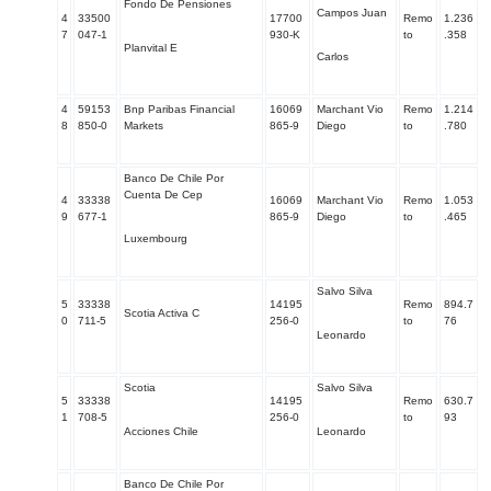
Fondo De Pensiones
Campos Juan
4
33500
17700
Remo
1.236
7
047-1
930-K
to
.358
Planvital E
Carlos
4
59153
Bnp Paribas Financial
16069
Marchant Vio
Remo
1.214
8
850-0
Markets
865-9
Diego
to
.780
Banco De Chile Por
Cuenta De Cep
4
33338
16069
Marchant Vio
Remo
1.053
9
677-1
865-9
Diego
to
.465
Luxembourg
Salvo Silva
5
33338
14195
Remo
894.7
Scotia Activa C
0
711-5
256-0
to
76
Leonardo
Scotia
Salvo Silva
5
33338
14195
Remo
630.7
1
708-5
256-0
to
93
Acciones Chile
Leonardo
Banco De Chile Por