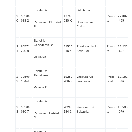
Fondo De
Del Barrio
2
33500
17700
Remo
22.899
0
038-2
930-K
to
.455
Pensiones Planvital
Campos Juan
B
Carlos
Banchile
Corredores De
2
96571
21535
Rodriguez Issler
Remo
22.226
1
220-8
916-6
Sofia Falu
to
.407
Bolsa Sa
Fondo De
Pensiones
2
33500
18252
Vasquez Cid
Prese
19.182
2
104-4
209-0
Leonardo
ncial
.876
Provida D
Fondo De
2
33500
20283
Vasquez Tort
Remo
16.500
3
030-7
184-2
Sebastian
to
.979
Pensiones Habitat
D
Fondo De