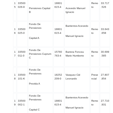
1
33500
18801
Remo
33.717
5
026-9
615-4
to
.526
Pensiones Capital
Acevedo Manuel
B
Ignacio
Fondo De
Barrientos Acevedo
Pensiones
1
33500
18801
Remo
33.643
6
025-0
615-4
to
.658
Manuel Ignacio
Capital A
Fondo De
1
33500
15760
Barrera Foncea
Remo
30.699
Pensiones Cuprum
7
011-0
763-4
Mario Humberto
to
.585
C
Fondo De
Pensiones
1
33500
18252
Vasquez Cid
Prese
27.807
8
101-K
209-0
Leonardo
ncial
.854
Provida A
Fondo De
Barrientos Acevedo
Pensiones
1
33500
18801
Remo
27.710
9
002-1
615-4
to
.931
Manuel Ignacio
Capital C