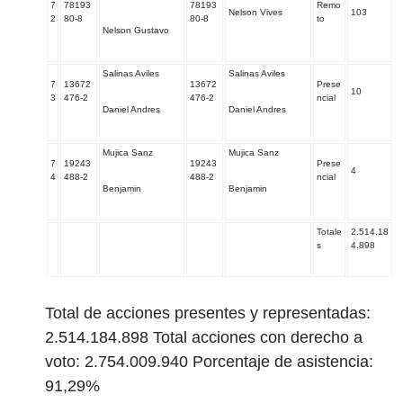
7
78193
78193
Remo
Nelson Vives
103
2
80-8
80-8
to
Nelson Gustavo
Salinas Aviles
Salinas Aviles
7
13672
13672
Prese
10
3
476-2
476-2
ncial
Daniel Andres
Daniel Andres
Mujica Sanz
Mujica Sanz
7
19243
19243
Prese
4
4
488-2
488-2
ncial
Benjamin
Benjamin
Totale
2.514.18
s
4.898
Total de acciones presentes y representadas:
2.514.184.898 Total acciones con derecho a
voto: 2.754.009.940 Porcentaje de asistencia:
91,29%