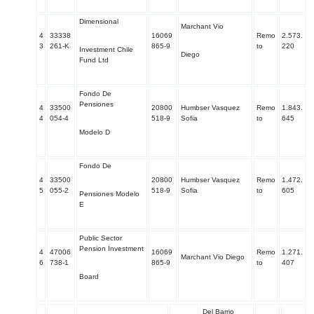
Dimensional
Marchant Vio
4
33338
16069
Remo
2.573.
3
261-K
865-9
to
220
Investment Chile
Diego
Fund Ltd
Fondo De
Pensiones
4
33500
20800
Humbser Vasquez
Remo
1.843.
4
054-4
518-9
Sofia
to
645
Modelo D
Fondo De
4
33500
20800
Humbser Vasquez
Remo
1.472.
5
055-2
518-9
Sofia
to
605
Pensiones Modelo
E
Public Sector
Pension Investment
4
47006
16069
Remo
1.271.
Marchant Vio Diego
6
738-1
865-9
to
407
Board
Del Barrio