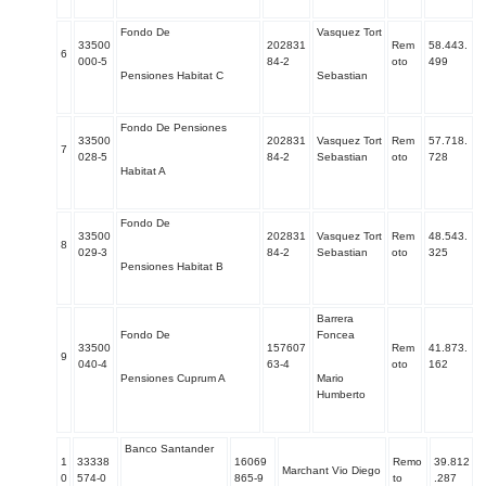
Fondo De
Vasquez Tort
33500
202831
Rem
58.443.
6
000-5
84-2
oto
499
Pensiones Habitat C
Sebastian
Fondo De Pensiones
33500
202831
Vasquez Tort
Rem
57.718.
7
028-5
84-2
Sebastian
oto
728
Habitat A
Fondo De
33500
202831
Vasquez Tort
Rem
48.543.
8
029-3
84-2
Sebastian
oto
325
Pensiones Habitat B
Barrera
Fondo De
Foncea
33500
157607
Rem
41.873.
9
040-4
63-4
oto
162
Pensiones Cuprum A
Mario
Humberto
Banco Santander
1
33338
16069
Remo
39.812
Marchant Vio Diego
0
574-0
865-9
to
.287