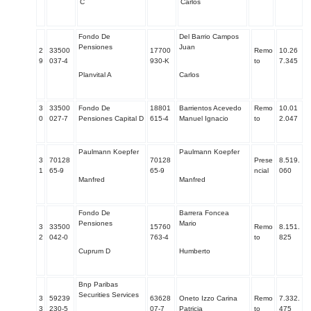
C
Carlos
Fondo De
Del Barrio Campos
Pensiones
Juan
2
33500
17700
Remo
10.26
9
037-4
930-K
to
7.345
Planvital A
Carlos
3
33500
Fondo De
18801
Barrientos Acevedo
Remo
10.01
0
027-7
Pensiones Capital D
615-4
Manuel Ignacio
to
2.047
Paulmann Koepfer
Paulmann Koepfer
3
70128
70128
Prese
8.519.
1
65-9
65-9
ncial
060
Manfred
Manfred
Fondo De
Barrera Foncea
Pensiones
Mario
3
33500
15760
Remo
8.151.
2
042-0
763-4
to
825
Cuprum D
Humberto
Bnp Paribas
Securities Services
3
59239
63628
Oneto Izzo Carina
Remo
7.332.
3
230-5
07-7
Patricia
to
475