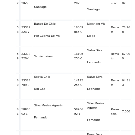
7
28-5
28-5
ncial
87
Santiago
Santiago
Banco De Chile
Marchant Vio
5
33339
16069
Remo
73.96
8
324-7
865-9
to
8
Por Cuenta De Ms
Diego
Salvo Silva
5
33338
14195
Remo
67.00
Scotia Latam
9
720-4
256-0
to
0
Leonardo
Scotia Chile
Salvo Silva
6
33338
14195
Remo
64.31
0
709-3
256-0
to
3
Mid Cap
Leonardo
Silva Mesina
Silva Mesina Agustin
Agustin
6
58906
58906
Prese
7.000
1
92-1
92-1
ncial
Fernando
Fernando
Bravo Vera