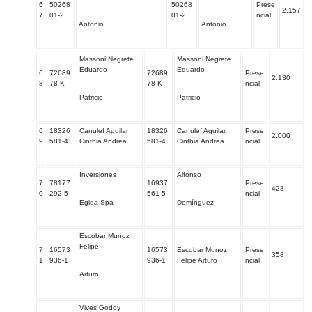
6
50268
50268
Prese
2.157
7
01-2
01-2
ncial
Antonio
Antonio
Massoni Negrete
Massoni Negrete
Eduardo
Eduardo
6
72689
72689
Prese
2.130
8
78-K
78-K
ncial
Patricio
Patricio
6
18326
Canulef Aguilar
18326
Canulef Aguilar
Prese
2.000
9
581-4
Cinthia Andrea
581-4
Cinthia Andrea
ncial
Inversiones
Alfonso
7
78177
16937
Prese
423
0
292-5
561-5
ncial
Egida Spa
Domínguez
Escobar Munoz
Felipe
7
16573
16573
Escobar Munoz
Prese
358
1
936-1
936-1
Felipe Arturo
ncial
Arturo
Vives Godoy