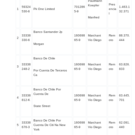
Paulmann
Pres
Koepfer
59324
701286
1.463.1
1
Pk One Limited
encia
530-6
5-9
32.371
l
Manfred
Banco Santander Jp
33338
160698
Marchant
Rem
88.370.
2
330-6
65-9
Vio Diego
oto
444
Morgan
Banco De Chile
33338
160698
Marchant
Rem
63.826.
3
248-2
65-9
Vio Diego
oto
833
Por Cuenta De Terceros
Ca
Banco De Chile Por
Cuenta De
33338
160698
Marchant
Rem
63.445.
4
812-K
65-9
Vio Diego
oto
701
State Street
Banco De Chile Por
33338
160698
Marchant
Rem
62.091.
5
Cuenta De Citi Na New
676-3
65-9
Vio Diego
oto
440
York