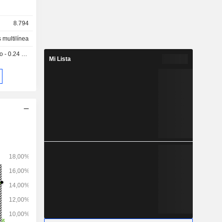
8.794
s multilínea
 0.24 USD
Mi Lista