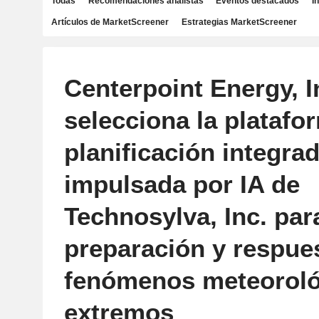
Todas
Recomendaciones analistas
Eventos destacados
I
Artículos de MarketScreener
Estrategias MarketScreener
Centerpoint Energy, I
selecciona la platafo
planificación integra
impulsada por IA de
Technosylva, Inc. para
preparación y respue
fenómenos meteoroló
extremos