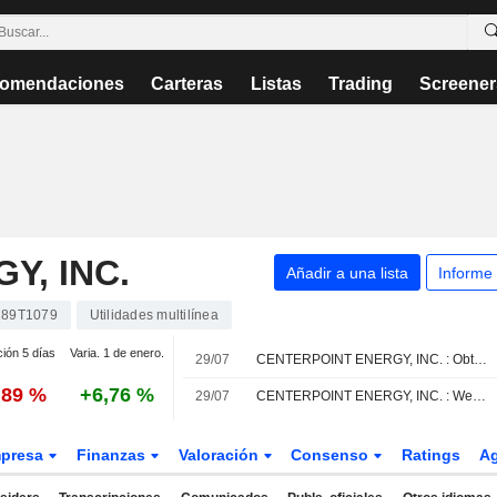
omendaciones
Carteras
Listas
Trading
Screener
Y, INC.
Añadir a una lista
Informe
89T1079
Utilidades multilínea
ción 5 días
Varia. 1 de enero.
29/07
CENTERPOINT ENERGY, INC. : Obtiene una recomendación de compra de BMO Capital
,89 %
+6,76 %
29/07
CENTERPOINT ENERGY, INC. : Wells Fargo Securities mantiene su recomendación de compra
presa
Finanzas
Valoración
Consenso
Ratings
A