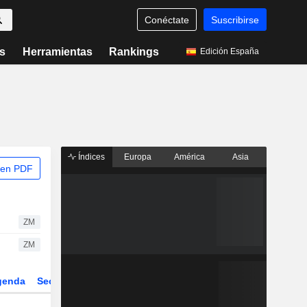
Conéctate
Suscribirse
s
Herramientas
Rankings
Edición España
Índices
Europa
América
Asia
 en PDF
ZM
ZM
genda
Sector
Derivados
ETFs