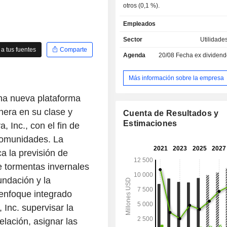
otros (0,1 %).
Empleados
Sector
Utilidade
a tus fuentes
Comparte
Agenda
20/08
Fecha ex dividendo -
Más información sobre la empresa
na nueva plataforma
nera en su clase y
Cuenta de Resultados y
Estimaciones
 Inc., con el fin de
 comunidades. La
ca la previsión de
e tormentas invernales
nundación y la
 enfoque integrado
 Inc. supervisar la
elación, asignar las