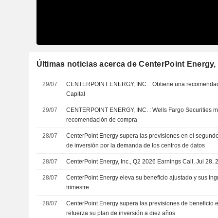
Últimas noticias acerca de CenterPoint Energy, 
29/07
CENTERPOINT ENERGY, INC. : Obtiene una recomendación de compra de BMO
Capital
29/07
CENTERPOINT ENERGY, INC. : Wells Fargo Securities mantiene su
recomendación de compra
28/07
CenterPoint Energy supera las previsiones en el segundo 
de inversión por la demanda de los centros de datos
28/07
CenterPoint Energy, Inc., Q2 2026 Earnings Call, Jul 28,
28/07
CenterPoint Energy eleva su beneficio ajustado y sus in
trimestre
28/07
CenterPoint Energy supera las previsiones de beneficio e
refuerza su plan de inversión a diez años