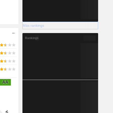
Más rankings
Rankings
AA