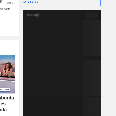
Mis listas
Rankings
aborda
nes
nda