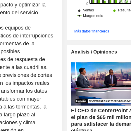
pacto y optimizar la
ento del servicio.
os equipos de
Más datos financieros
sticos de interrupciones
tormentas de la
 posibles
Análisis / Opiniones
les de respuesta de
te a las cuadrillas.
s previsiones de cortes
n los impactos reales
transformar los datos
utables con mayor
 a las tormentas, la
El CEO de CenterPoint 
a largo plazo al
el plan de $65 mil millo
aciones y clima
para satisfacer la dema
versión en
eléctrica