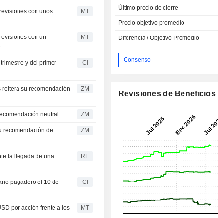
Último precio de cierre
previsiones con unos
MT
Precio objetivo promedio
previsiones con un
MT
Diferencia / Objetivo Promedio
e
Consenso
rimestre y del primer
CI
ZM
Revisiones de Beneficios
anley da una recomendación neutral
ZM
ZM
te la llegada de una
RE
ario pagadero el 10 de
CI
USD por acción frente a los
MT