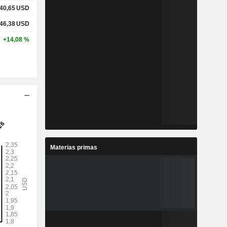
40,65
USD
46,38
USD
+14,08 %
Materias primas