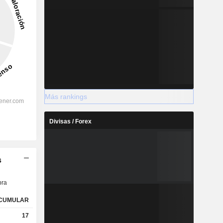
Más rankings
Divisas / Forex
s
ra
CUMULAR
17