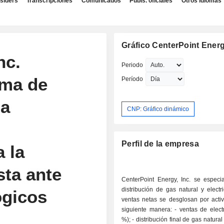
nsiders
Transcripciones
Comunicados
Publs. oficiales
Otros idiomas
Gráfico CenterPoint Energ
nc.
Periodo
rma de
Período
da
CNP: Gráfico dinámico
Perfil de la empresa
 la
sta ante
CenterPoint Energy, Inc. se especia
distribución de gas natural y electr
gicos
ventas netas se desglosan por activ
siguiente manera: - ventas de electricidad (52
%); - distribución final de gas natural (47,9 %); -