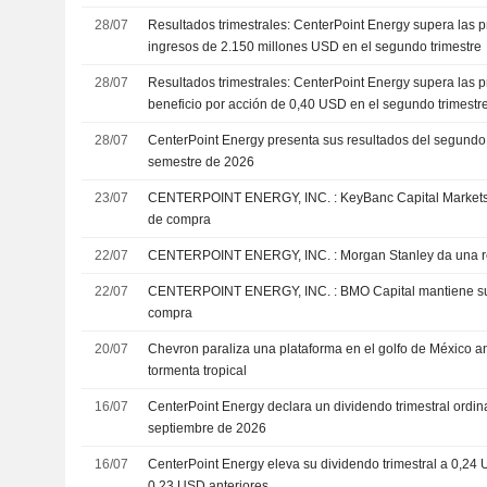
28/07
Resultados trimestrales: CenterPoint Energy supera las 
ingresos de 2.150 millones USD en el segundo trimestre
28/07
Resultados trimestrales: CenterPoint Energy supera las 
beneficio por acción de 0,40 USD en el segundo trimestr
28/07
CenterPoint Energy presenta sus resultados del segundo t
semestre de 2026
23/07
CENTERPOINT ENERGY, INC. : KeyBanc Capital Markets reitera su recomendación
de compra
22/07
CENTERPOINT ENERGY, INC. : Morgan St
22/07
CENTERPOINT ENERGY, INC. : BMO Capital mantiene su recomendación de
compra
20/07
Chevron paraliza una plataforma en el golfo de México an
tormenta tropical
16/07
CenterPoint Energy declara un dividendo trimestral ordin
septiembre de 2026
16/07
CenterPoint Energy eleva su dividendo trimestral a 0,24 
0,23 USD anteriores