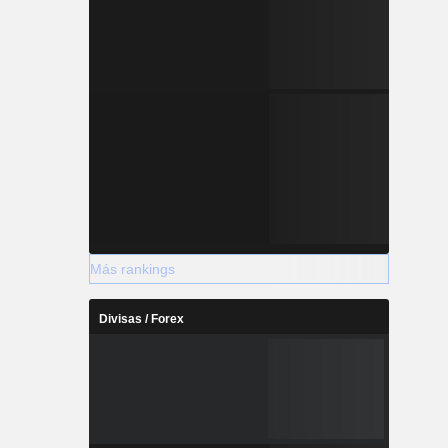
Más rankings
Divisas / Forex