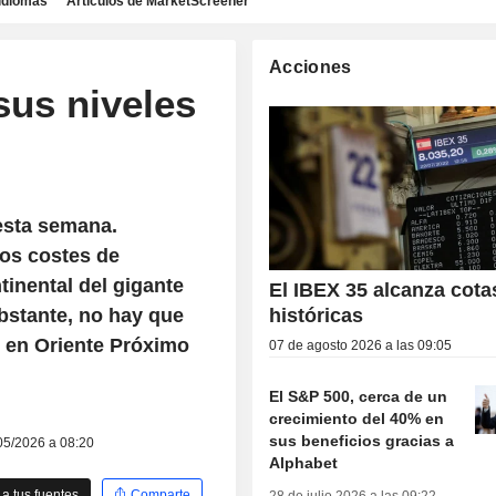
idiomas
Artículos de MarketScreener
Acciones
sus niveles
esta semana.
jos costes de
tinental del gigante
El IBEX 35 alcanza cota
obstante, no hay que
históricas
s en Oriente Próximo
07 de agosto 2026 a las 09:05
El S&P 500, cerca de un
crecimiento del 40% en
sus beneficios gracias a
/05/2026 a 08:20
Alphabet
a tus fuentes
Comparte