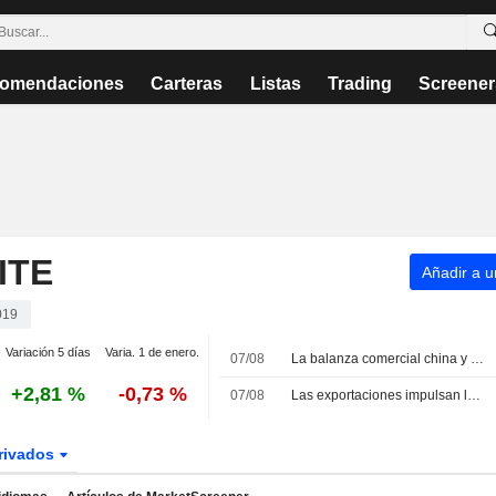
omendaciones
Carteras
Listas
Trading
Screener
ITE
Añadir a un
019
Variación 5 días
Varia. 1 de enero.
07/08
La balanza comercial china y la incertidumbre en el Golfo Pérsico agitan las bolsas asiáticas
+2,81 %
-0,73 %
07/08
Las exportaciones impulsan la Bolsa china; Haisco Pharmaceutical sube un 4%
rivados