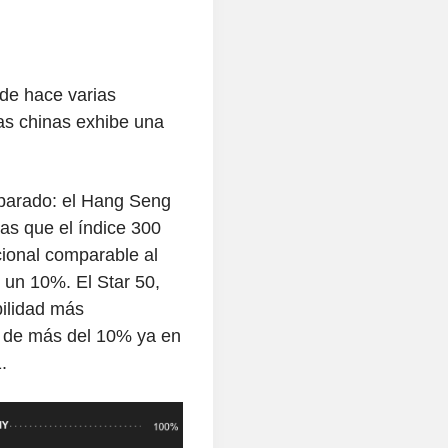
de hace varias
ras chinas exhibe una
sparado: el Hang Seng
s que el índice 300
cional comparable al
 un 10%. El Star 50,
bilidad más
 y de más del 10% ya en
1
.