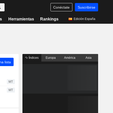
Conéctate
Suscribirse
s
Herramientas
Rankings
Edición España
Índices
Europa
América
Asia
a lista
MT
MT