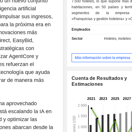
do un nuevo conjunto
7.500 hoteles, lo que supone más 
habitaciones, en 50 países y territ
encia artificial
segmentos de la empresa 
impulsar sus ingresos,
«Franquicias y gestión hotelera» y «
para la próxima era en
y otros». El segmento «Franquicias
Empleados
hotelera» incluye las operaciones de
innovaciones más
hotelera de la empresa, que consis
Sector
Hoteles, moteles 
rect, EasyBid,
22 marcas y extensiones de marca, a
tratégicas con
operaciones de gestión hotelera de 
(incluidos cuatro hoteles de propie
izar AgentCore y
Más información sobre la empresa
sus marcas se encuentran Clario
s refuerzan el
Pointe, Comfort Inn, Comfort Suites, 
 tecnología que ayuda
& Suites by Radisson, Sleep Inn, Qu
Inn by Radisson, Everhome Suites, 
Cuenta de Resultados y
erar de manera más
Suites, MainStay Suites, Suburba
Estimaciones
Radisson Blu, Park Plaza, Cambr
Ascend Collection, Radisson RED
Individuals, Radisson, Radisson C
 ha aprovechado
Radisson Inn & Suites, Econo Lodge
está escalando la IA en
Inn. Ascend Collection es una marca
d y optimizar las
ofrece propiedades de tipo resort, 
históricas.
ciones abarcan desde la