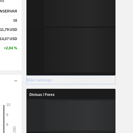
ra
NSERVAR
16
111,79
USD
14,07
USD
+2,04 %
Más rankings
Divisas / Forex