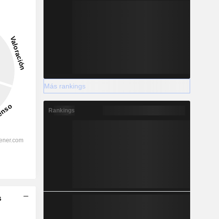
Más rankings
Rankings
s