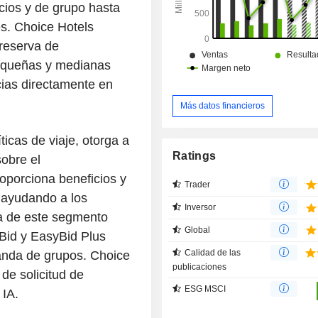
ios y de grupo hasta
es. Choice Hotels
 reserva de
pequeñas y medianas
cias directamente en
Más datos financieros
icas de viaje, otorga a
Ratings
sobre el
oporciona beneficios y
Trader
 ayudando a los
Inversor
a de este segmento
Global
Bid y EasyBid Plus
Calidad de las
anda de grupos. Choice
publicaciones
de solicitud de
ESG MSCI
IA.