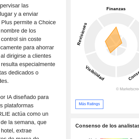
pervisar las
ugar y a enviar
 Plus permite a Choice
 nombre de los
 control sin coste
ficamente para ahorrar
l dirigirse a clientes
e resulta especialmente
tas dedicados o
des.
or IA diseñado para
Más Ratings
as plataformas
ARLIE actúa como un
as de la semana, que
Consenso de los analista
hotel, extrae