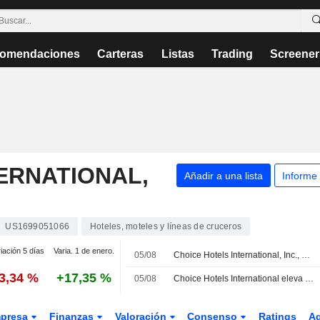
omendaciones
Carteras
Listas
Trading
Screener
ERNATIONAL,
Añadir a una lista
Informe
US1699051066
Hoteles, moteles y líneas de cruceros
iación 5 días
Varia. 1 de enero.
05/08
Choice Hotels International, Inc., Q2 2026 Earnings Call, Aug 05, 2026
-3,34 %
+17,35 %
05/08
Choice Hotels International eleva sus ingresos y beneficios en el segundo trimestre, pero recorta previsiones para 2026
presa
Finanzas
Valoración
Consenso
Ratings
A