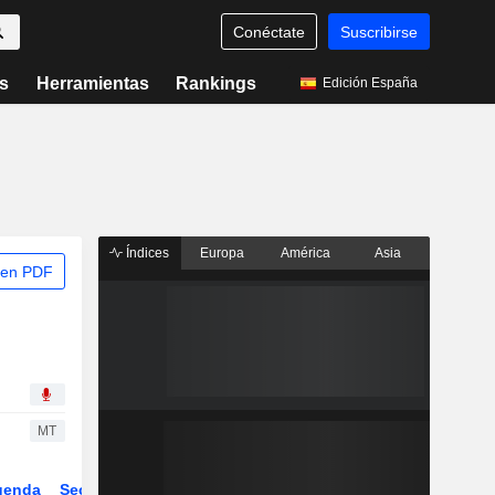
Conéctate
Suscribirse
s
Herramientas
Rankings
Edición España
Índices
Europa
América
Asia
 en PDF
MT
genda
Sector
Derivados
ETFs