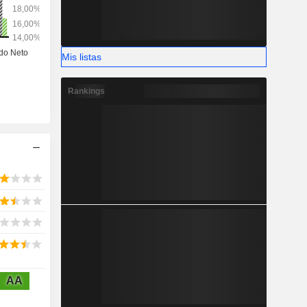
Mis listas
Rankings
AA