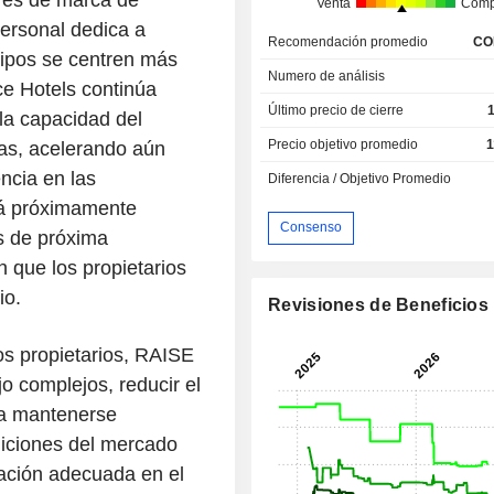
ares de marca de
Venta
Comp
personal dedica a
Recomendación promedio
CO
uipos se centren más
Numero de análisis
ce Hotels continúa
Último precio de cierre
la capacidad del
Precio objetivo promedio
1
ias, acelerando aún
ncia en las
Diferencia / Objetivo Promedio
rá próximamente
Consenso
s de próxima
n que los propietarios
io.
Revisiones de Beneficios
os propietarios, RAISE
jo complejos, reducir el
 a mantenerse
iciones del mercado
mación adecuada en el