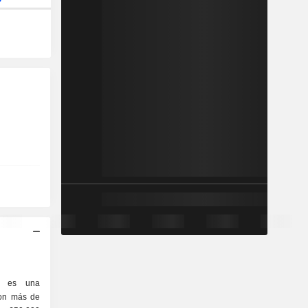
c. es una
con más de