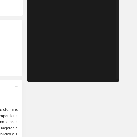
n
e sistemas
roporciona
una amplia
 mejorar la
vicios y la