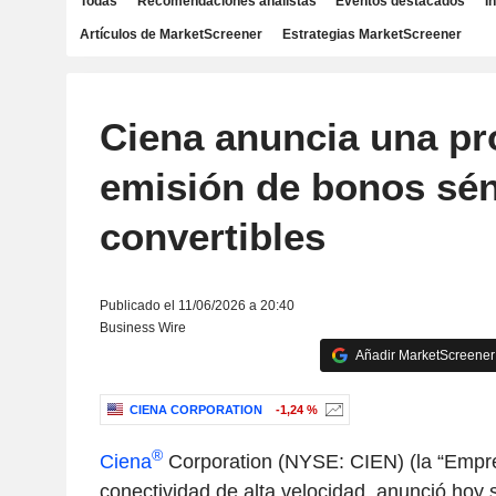
Todas
Recomendaciones analistas
Eventos destacados
I
Artículos de MarketScreener
Estrategias MarketScreener
Ciena anuncia una pr
emisión de bonos sén
convertibles
Publicado el 11/06/2026 a 20:40
Business Wire
Añadir MarketScreener 
CIENA CORPORATION
-1,24 %
®
Ciena
Corporation (NYSE: CIEN) (la “Empres
conectividad de alta velocidad, anunció hoy s