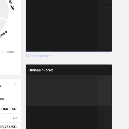
Más rankings
Divisas / Forex
s
ra
CUMULAR
20
03,76
USD