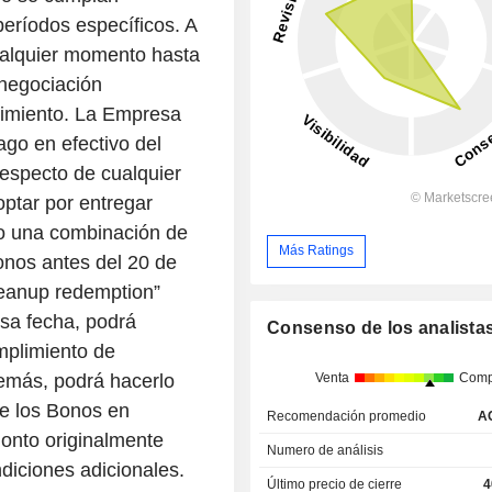
eríodos específicos. A
cualquier momento hasta
 negociación
cimiento. La Empresa
go en efectivo del
respecto de cualquier
ptar por entregar
 o una combinación de
Más Ratings
nos antes del 20 de
leanup redemption”
esa fecha, podrá
Consenso de los analista
umplimiento de
Venta
Comp
demás, podrá hacerlo
de los Bonos en
Recomendación promedio
A
onto originalmente
Numero de análisis
ndiciones adicionales.
Último precio de cierre
4