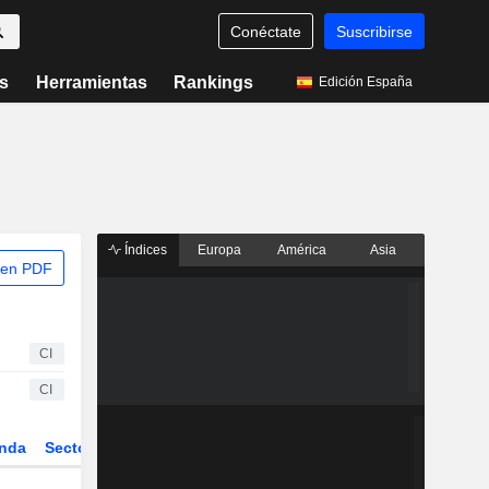
Conéctate
Suscribirse
s
Herramientas
Rankings
Edición España
Índices
Europa
América
Asia
 en PDF
CI
CI
nda
Sector
Derivados
ETFs