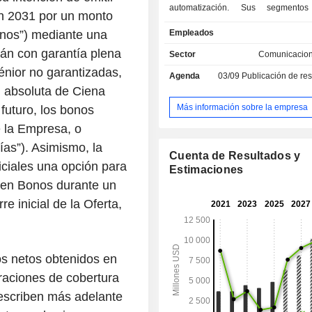
automatización. Sus segmentos
en 2031 por un monto
Plataformas de red, Software y se
onos”) mediante una
Empleados
plataforma, Software y serv
automatización Blue Planet y 
rán con garantía plena
Sector
Comunicacion
globales. El segmento de Platafor
énior no garantizadas,
Agenda
03/09
Publicación de resultado
está formado por las carteras de Re
d absoluta de Ciena
y Enrutamiento y conmutación.
Software and Services que pr
Más información sobre la empresa
futuro, los bonos
herramientas y aplicaciones de 
 la Empresa, o
control de dominios, análisis
ías”). Asimismo, la
planificación para ayudar a los 
Cuenta de Resultados y
gestionar sus redes. Blue Planet 
ciales una opción para
Estimaciones
Software and Services incluye g
 en Bonos durante un
inventario (BPI), orquestación de
re inicial de la Oferta,
multidominio, orquestación mu
optimización y análisis de ruta
aseguramiento y análisis unificados
segmento de servicios globales 
os netos obtenidos en
conjunto de servicios de valor a
ayudan a sus clientes a construir
peraciones de cobertura
mejorar sus redes.
describen más adelante