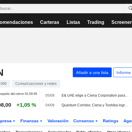
omendaciones
Carteras
Listas
Trading
Screener
N
Añadir a una lista
Informe
3095
Comunicaciones y redes
spués del cierre
01:59:45
05/08
E& UAE elige a Ciena Corporation para desarrollar una red DWDM de alta velocidad preparada para el futuro
08,00
+1,05 %
04/08
Quantum Corridor, Ciena y Toshiba logran el primer hito mundial de cifrado óptico de 1,6 Tb/s con seguridad cuántica en una red comercial real
presa
Finanzas
Valoración
Consenso
Ratings
Age