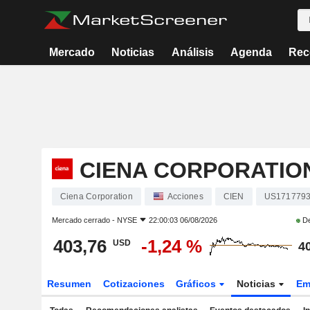
Mercado
Noticias
Análisis
Agenda
Rec
CIENA CORPORATIO
Ciena Corporation
Acciones
CIEN
US171779
Mercado cerrado -
NYSE
22:00:03 06/08/2026
De
403,76
-1,24 %
USD
4
Resumen
Cotizaciones
Gráficos
Noticias
Em