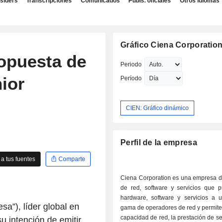
nsiders
Transcripciones
Comunicados
Publs. oficiales
Otros idiomas
Gráfico Ciena Corporatio
opuesta de
Periodo
ior
Período
CIEN: Gráfico dinámico
Perfil de la empresa
a tus fuentes
Comparte
Ciena Corporation es una empresa d
de red, software y servicios que p
hardware, software y servicios a 
a”), líder global en
gama de operadores de red y permite
capacidad de red, la prestación de ser
u intención de emitir