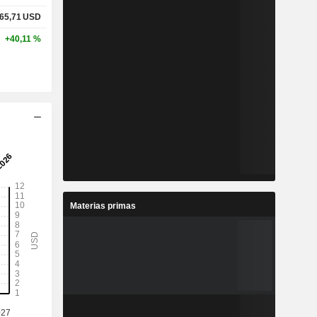
65,71
USD
+40,11 %
Materias primas