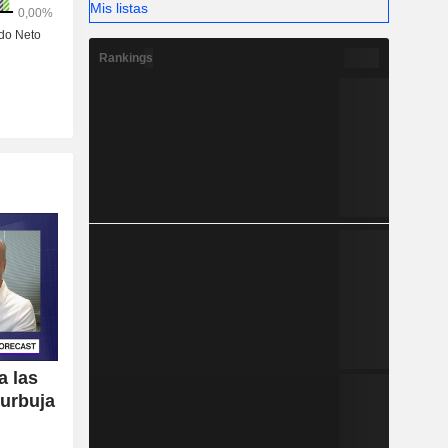
Mis listas
Rankings
a las
urbuja