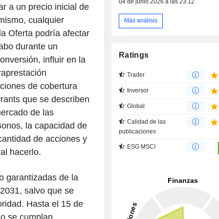
04 de junio 2026 a las 23:12
r a un precio inicial de
mismo, cualquier
Más análisis
a Oferta podría afectar
 cabo durante un
Ratings
versión, influir en la
raprestación
Trader
ciones de cobertura
Inversor
rrants que se describen
Global
mercado de las
Calidad de las
Bonos, la capacidad de
publicaciones
 cantidad de acciones y
ESG MSCI
al hacerlo.
o garantizadas de la
2031, salvo que se
ridad. Hasta el 15 de
do se cumplan