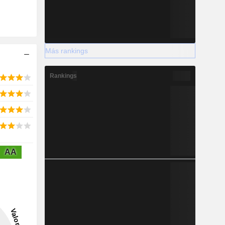
Más rankings
Rankings
AA