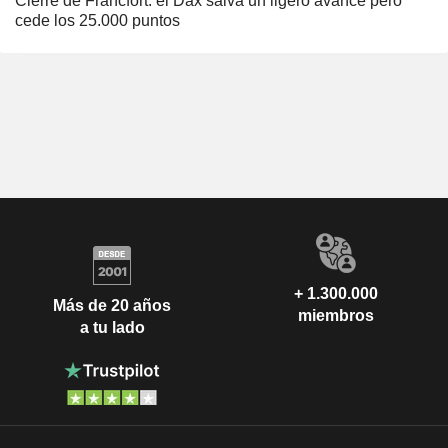
Cierre de Fráncfort: el Dax salva un ligero avance pero
cede los 25.000 puntos
+ 1.300.000
Más de 20 años
miembros
a tu lado