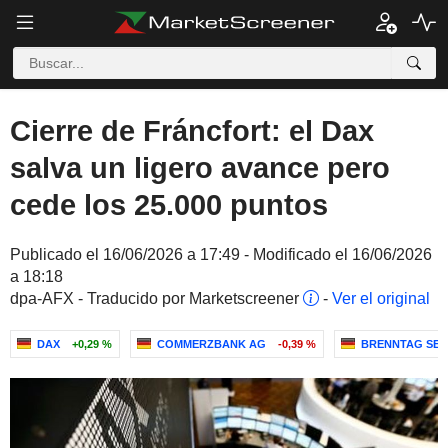
Cierre de Fráncfort: el Dax
salva un ligero avance pero
cede los 25.000 puntos
Publicado el 16/06/2026 a 17:49 - Modificado el 16/06/2026
a 18:18
dpa-AFX - Traducido por Marketscreener
-
Ver el original
DAX
+0,29 %
COMMERZBANK AG
-0,39 %
BRENNTAG SE