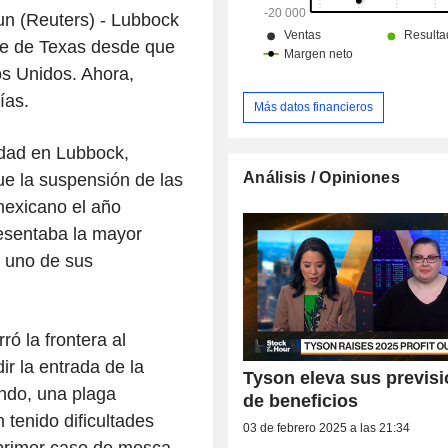
 (Reuters) - Lubbock
te de Texas desde que
s Unidos. Ahora,
ías.
Más datos financieros
edad en Lubbock,
Análisis / Opiniones
ue la suspensión de las
exicano el año
esentaba la mayor
n uno de sus
ó la frontera al
r la entrada de la
Tyson eleva sus previs
ndo, una plaga
de beneficios
tenido dificultades
03 de febrero 2025 a las 21:34
 primer caso de mosca