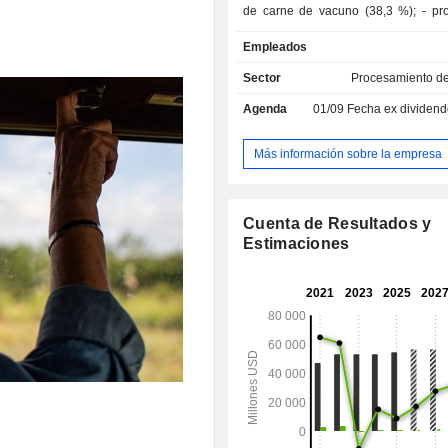
de carne de vacuno (38,3 %); - productos de
pollo (29,8 %); - productos refrigerados y
Empleados
congelados (17,6 %): carnes c
comidas precocinadas, pizzas, tortill
Sector
Procesamiento de
salsas, etc.; - productos porcinos (10,2 %). Las
Agenda
01/09
Fecha ex dividendo -
ventas netas restantes (4,1 %)
principalmente de actividades inter
Los productos se comercializan a mi
Más información sobre la empresa
alimentación, tiendas de auto
restaurantes, hoteles, colegios, in
sanitarias, etc.
Cuenta de Resultados y
Estimaciones