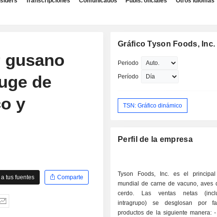
nsiders
Transcripciones
Comunicados
Publs. oficiales
Otros idiomas
Gráfico Tyson Foods, Inc.
r gusano
Periodo
uge de
Período
co y
TSN: Gráfico dinámico
Perfil de la empresa
Tyson Foods, Inc. es el principal
a tus fuentes
Comparte
mundial de carne de vacuno, aves d
cerdo. Las ventas netas (incl
intragrupo) se desglosan por fa
productos de la siguiente manera: - productos