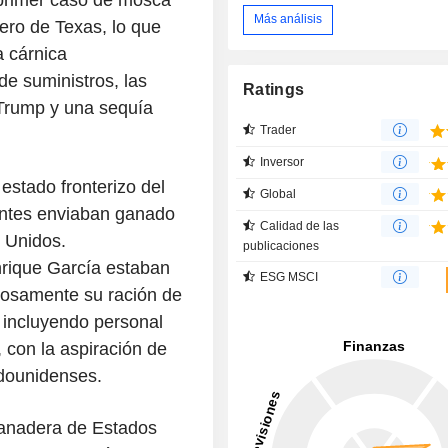
Más análisis
ro de Texas, lo que
a cárnica
e suministros, las
Ratings
 Trump y una sequía
Trader
Inversor
estado fronterizo del
Global
antes enviaban ganado
Calidad de las
s Unidos.
publicaciones
nrique García estaban
ESG MSCI
iosamente su ración de
, incluyendo personal
 con la aspiración de
dounidenses.
ganadera de Estados