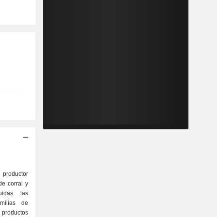
 productor
e corral y
uidas las
milias de