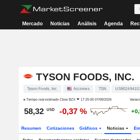
Mercado
Noticias
Análisis
Agenda
Rec
TYSON FOODS, INC.
Tyson Foods, Inc.
Acciones
TSN
US90249410
Tiempo real estimado
Cboe BZX
17:25:00 07/08/2026
Variac
58,32
-0,37 %
USD
+0
Resumen
Cotizaciones
Gráficos
Noticias
Em