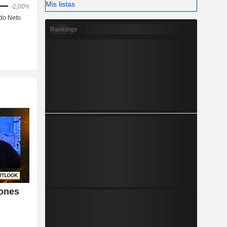
Mis listas
Rankings
iones