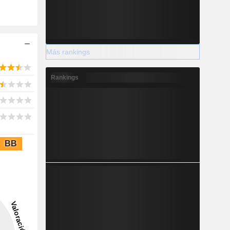
Más rankings
Rankings
BB