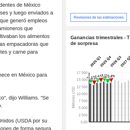
edentes de México
ses y luego enviados a
Revisiones de las estimaciones
o que generó empleos
camioneros que
ltivaban los alimentos
Ganancias trimestrales - 
de sorpresa
ntas empacadoras que
etes y carne para
nece en México para
o", dijo Williams. "Se
.
 Unidos (USDA por su
ciones de forma segura