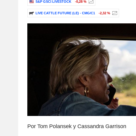
S&P GSCI LIVESTOCK
-0,28 %
LIVE CATTLE FUTURE (LE) - CMG/C1
-2,32 %
Por Tom Polansek y Cassandra Garrison