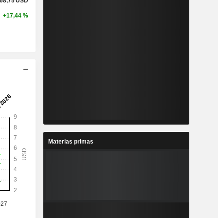
68,75
USD
+17,44 %
Materias primas