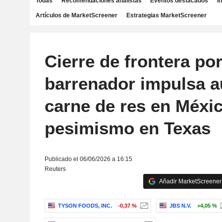
Todas
Recomendaciones analistas
Eventos destacados
I
Artículos de MarketScreener
Estrategias MarketScreener
Cierre de frontera po
barrenador impulsa a
carne de res en Méxi
pesimismo en Texas
Publicado el 06/06/2026 a 16:15
Reuters
Añadir MarketScreener 
TYSON FOODS, INC.
-0,37 %
JBS N.V.
+4,05 %