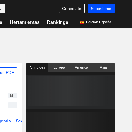
Conéctate
Suscribirse
s
Herramientas
Rankings
Edición España
Índices
Europa
América
Asia
 en PDF
MT
CI
genda
Sector
Derivados
ETFs