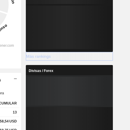
Más rankings
Divisas / Forex
s
ra
CUMULAR
13
58,54
USD