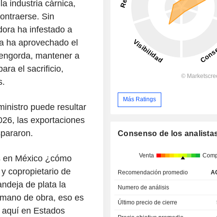
la industria cárnica,
ontraerse. Sin
ora ha infestado a
ca ha aprovechado el
e engorda, mantener a
ra el sacrificio,
s.
Más Ratings
inistro puede resultar
026, las exportaciones
pararon.
Consenso de los analista
Venta
Comp
os en México ¿cómo
 y copropietario de
Recomendación promedio
A
deja de plata la
Numero de análisis
s mano de obra, eso es
Último precio de cierre
o aquí en Estados