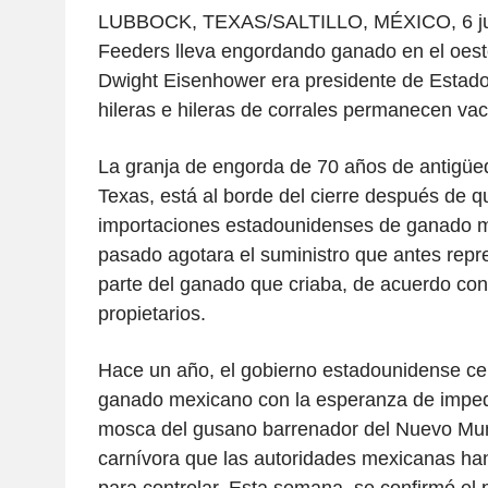
LUBBOCK, TEXAS/SALTILLO, MÉXICO, 6 jun
Feeders lleva engordando ganado en el oes
Dwight Eisenhower era presidente de Estado
hileras e hileras de corrales permanecen vac
La granja de engorda de 70 años de antigü
Texas, está al borde del cierre después de q
importaciones estadounidenses de ganado m
pasado agotara el suministro que antes repr
parte del ganado que criaba, de acuerdo co
propietarios.
Hace un año, el gobierno estadounidense cerr
ganado mexicano con la esperanza de impedi
mosca del gusano barrenador del Nuevo Mu
carnívora que las autoridades mexicanas han 
para controlar. Esta semana, se confirmó el