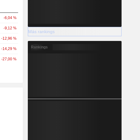
-6,04 %
-9,12 %
Más rankings
-12,96 %
Rankings
-14,29 %
-27,00 %