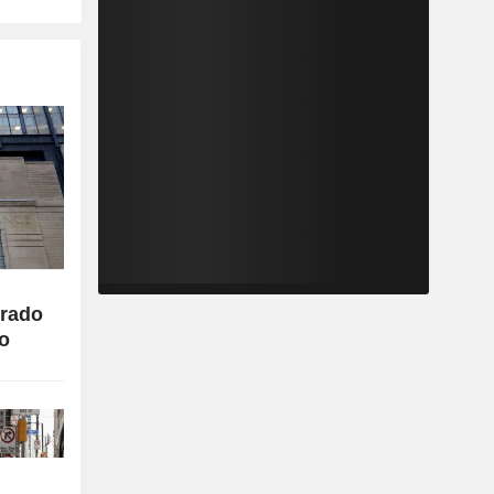
trado
co