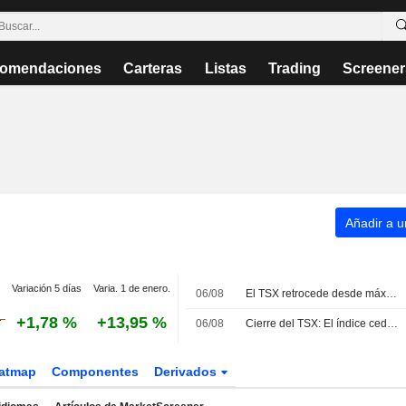
omendaciones
Carteras
Listas
Trading
Screener
Añadir a un
Variación 5 días
Varia. 1 de enero.
06/08
El TSX retrocede desde máximos históricos lastrado por el sector tecnológico
+1,78 %
+13,95 %
06/08
Cierre del TSX: El índice cede desde máximos históricos ante la debilidad tecnológica, que lastra el avance del sector energético
atmap
Componentes
Derivados