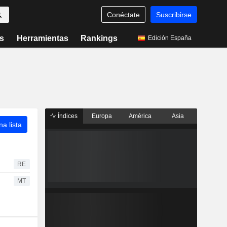
Conéctate
Suscribirse
s
Herramientas
Rankings
Edición España
Índices
Europa
América
Asia
a lista
RE
MT