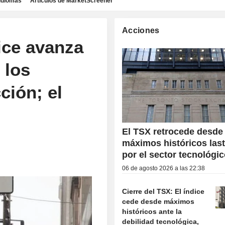
idiomas
Artículos de MarketScreener
Acciones
dice avanza
 los
ción; el
El TSX retrocede desde
máximos históricos las
por el sector tecnológi
06 de agosto 2026 a las 22:38
Cierre del TSX: El índice
cede desde máximos
históricos ante la
debilidad tecnológica,