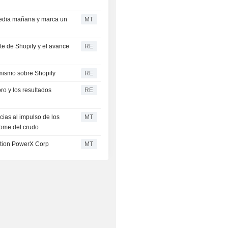
media mañana y marca un
MT
e de Shopify y el avance
RE
imismo sobre Shopify
RE
ro y los resultados
RE
cias al impulso de los
MT
lome del crudo
ution PowerX Corp
MT