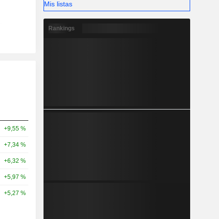
Mis listas
Rankings
+9,55 %
+7,34 %
+6,32 %
+5,97 %
+5,27 %