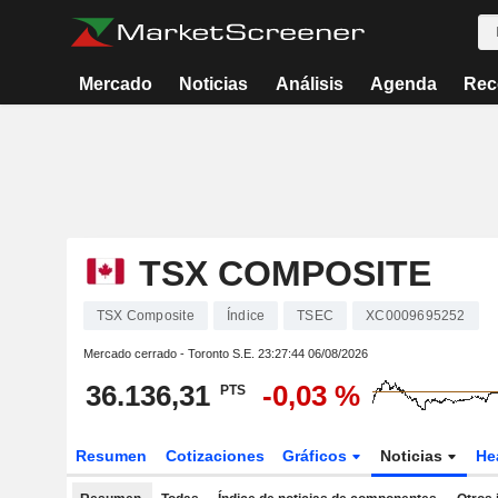
Mercado
Noticias
Análisis
Agenda
Rec
TSX COMPOSITE
TSX Composite
Índice
TSEC
XC0009695252
Mercado cerrado - Toronto S.E.
23:27:44 06/08/2026
36.136,31
-0,03 %
PTS
Resumen
Cotizaciones
Gráficos
Noticias
He