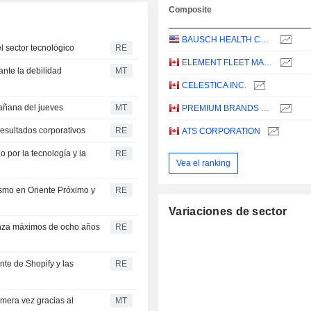
Composite
BAUSCH HEALTH COMPANIES INC.
l sector tecnológico
RE
ELEMENT FLEET MANAGEMENT CORP.
ante la debilidad
MT
CELESTICA INC.
añana del jueves
MT
PREMIUM BRANDS HOLDINGS CORPORATION
resultados corporativos
RE
ATS CORPORATION
 por la tecnología y la
RE
Vea el ranking
ismo en Oriente Próximo y
RE
Variaciones de sector
canza máximos de ocho años
RE
nte de Shopify y las
RE
imera vez gracias al
MT