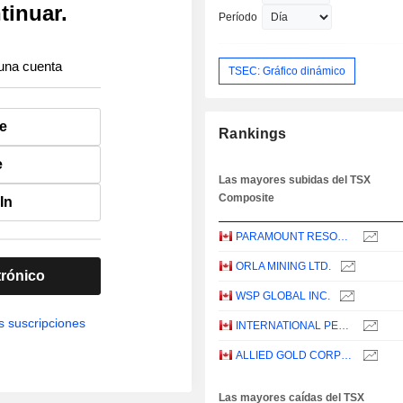
tinuar.
Período
una cuenta
TSEC: Gráfico dinámico
e
Rankings
e
Las mayores subidas del TSX
Composite
In
PARAMOUNT RESOURCES LTD.
ORLA MINING LTD.
trónico
WSP GLOBAL INC.
s suscripciones
INTERNATIONAL PETROLEUM CORPORATION
ALLIED GOLD CORPORATION
Las mayores caídas del TSX