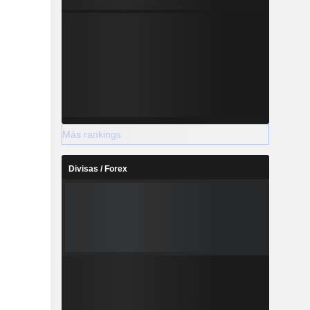
Más rankings
Divisas / Forex