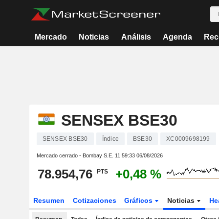
Mercado
Noticias
Análisis
Agenda
Rec
SENSEX BSE30
SENSEX BSE30
Índice
BSE30
XC0009698199
Mercado cerrado - Bombay S.E.
11:59:33 06/08/2026
78.954,76
+0,48 %
PTS
Resumen
Cotizaciones
Gráficos
Noticias
He