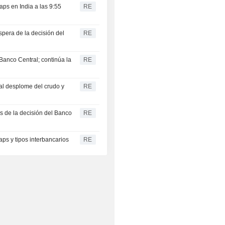
waps en India a las 9:55
RE
spera de la decisión del
RE
 Banco Central; continúa la
RE
al desplome del crudo y
RE
es de la decisión del Banco
RE
aps y tipos interbancarios
RE