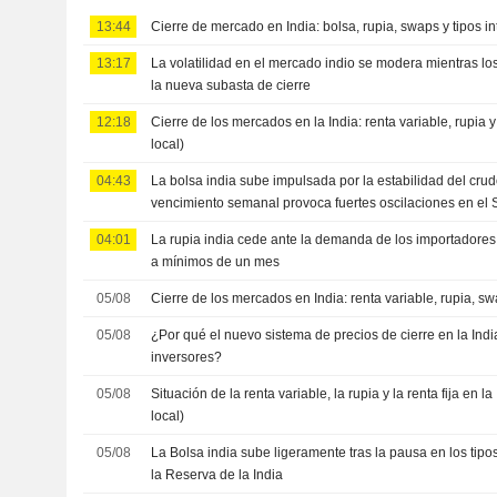
13:44
Cierre de mercado en India: bolsa, rupia, swaps y tipos i
13:17
La volatilidad en el mercado indio se modera mientras l
la nueva subasta de cierre
12:18
Cierre de los mercados en la India: renta variable, rupia 
local)
04:43
La bolsa india sube impulsada por la estabilidad del crudo
vencimiento semanal provoca fuertes oscilaciones en el
04:01
La rupia india cede ante la demanda de los importadores
a mínimos de un mes
05/08
Cierre de los mercados en India: renta variable, rupia, sw
05/08
¿Por qué el nuevo sistema de precios de cierre en la Indi
inversores?
05/08
Situación de la renta variable, la rupia y la renta fija en l
local)
05/08
La Bolsa india sube ligeramente tras la pausa en los tipo
la Reserva de la India