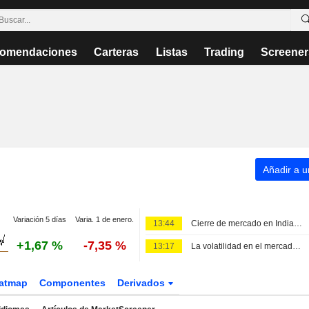
omendaciones
Carteras
Listas
Trading
Screener
Añadir a un
Variación 5 días
Varia. 1 de enero.
13:44
Cierre de mercado en India: bolsa, rupia, swaps y tipos interbancarios
+1,67 %
-7,35 %
13:17
La volatilidad en el mercado indio se modera mientras los operadores se adaptan a la nueva subasta de cierre
atmap
Componentes
Derivados