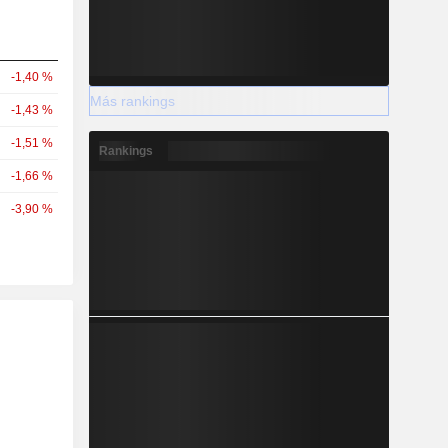
-1,40 %
Más rankings
-1,43 %
-1,51 %
Rankings
-1,66 %
-3,90 %