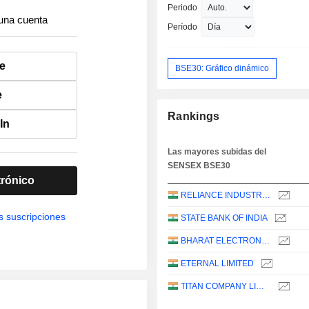
Periodo
una cuenta
Período
e
BSE30: Gráfico dinámico
e
Rankings
In
Las mayores subidas del
SENSEX BSE30
trónico
RELIANCE INDUSTRIES LTD
s suscripciones
STATE BANK OF INDIA
BHARAT ELECTRONICS LIMITED
ETERNAL LIMITED
TITAN COMPANY LIMITED