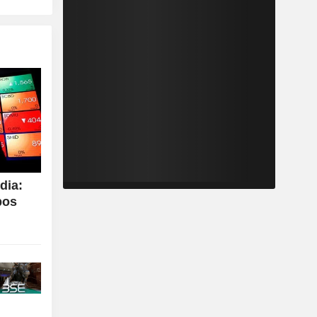
dia:
pos