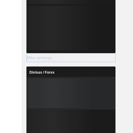
Más rankings
Divisas / Forex