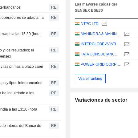
Las mayores caídas del
nterbancarios
RE
SENSEX BSE30
os operadores se adaptan a
RE
NTPC LTD
y swaps a las 15:30 (hora
RE
MAHINDRA & MAHINDRA LIMITED
INTERGLOBE AVIATION LIMITED
 y los resultados; el
RE
TATA CONSULTANCY SERVICES LTD.
 Sensex
POWER GRID CORPORATION OF INDIA LIMITED
 y las primas a plazo caen
RE
Vea el ranking
aps y tipos interbancarios
RE
a ha inquietado a los
RE
Variaciones de sector
a India a las 13:10 (hora
RE
s de interés del Banco de
RE