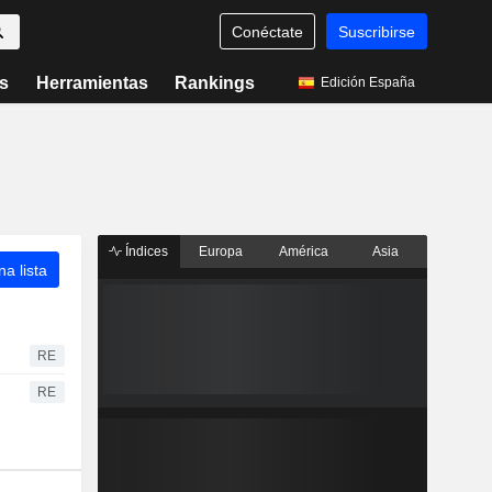
Conéctate
Suscribirse
s
Herramientas
Rankings
Edición España
Índices
Europa
América
Asia
a lista
RE
RE