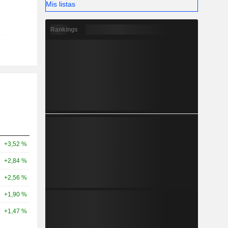
Mis listas
Rankings
+3,52 %
+2,84 %
+2,56 %
+1,90 %
+1,47 %