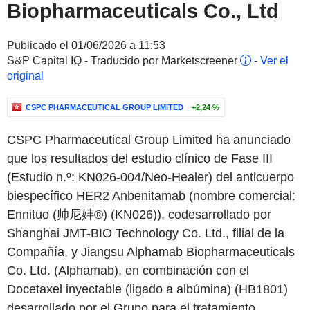
Biopharmaceuticals Co., Ltd
Publicado el 01/06/2026 a 11:53
S&P Capital IQ - Traducido por Marketscreener
-
Ver el
original
CSPC PHARMACEUTICAL GROUP LIMITED
+2,24 %
CSPC Pharmaceutical Group Limited ha anunciado
que los resultados del estudio clínico de Fase III
(Estudio n.º: KN026-004/Neo-Healer) del anticuerpo
biespecífico HER2 Anbenitamab (nombre comercial:
Ennituo (帅尼妦®) (KN026)), codesarrollado por
Shanghai JMT-BIO Technology Co. Ltd., filial de la
Compañía, y Jiangsu Alphamab Biopharmaceuticals
Co. Ltd. (Alphamab), en combinación con el
Docetaxel inyectable (ligado a albúmina) (HB1801)
desarrollado por el Grupo para el tratamiento