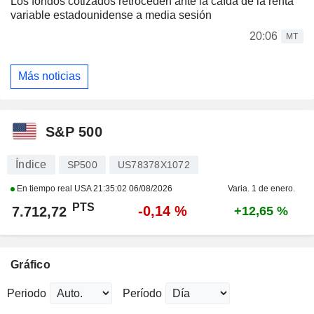
Los fondos cotizados retroceden ante la caída de la renta
variable estadounidense a media sesión
20:06
MT
Más noticias
S&P 500
Índice
SP500
US78378X1072
En tiempo real USA
21:35:02 06/08/2026
Varia. 1 de enero.
PTS
-0,14 %
7.712,72
+12,65 %
Gráfico
Periodo
Período