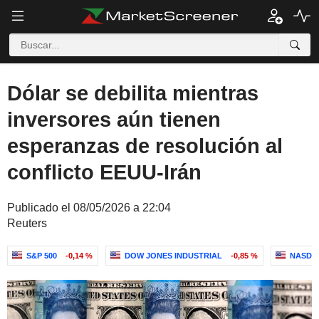
Dólar se debilita mientras
inversores aún tienen
esperanzas de resolución al
conflicto EEUU-Irán
Publicado el 08/05/2026 a 22:04
Reuters
S&P 500
-0,14 %
DOW JONES INDUSTRIAL
-0,85 %
NASDA