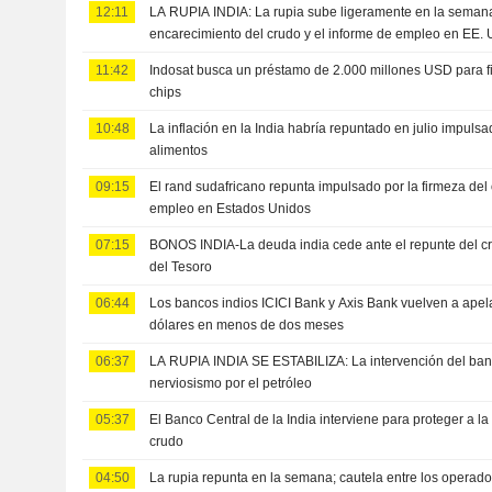
12:11
LA RUPIA INDIA: La rupia sube ligeramente en la semana;
encarecimiento del crudo y el informe de empleo en EE. 
11:42
Indosat busca un préstamo de 2.000 millones USD para f
chips
10:48
La inflación en la India habría repuntado en julio impulsa
alimentos
09:15
El rand sudafricano repunta impulsado por la firmeza del 
empleo en Estados Unidos
07:15
BONOS INDIA-La deuda india cede ante el repunte del c
del Tesoro
06:44
Los bancos indios ICICI Bank y Axis Bank vuelven a ape
dólares en menos de dos meses
06:37
LA RUPIA INDIA SE ESTABILIZA: La intervención del banc
nerviosismo por el petróleo
05:37
El Banco Central de la India interviene para proteger a la
crudo
04:50
La rupia repunta en la semana; cautela entre los operado