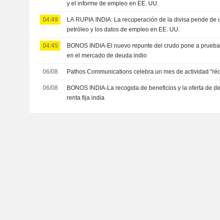
y el informe de empleo en EE. UU.
04:49
LA RUPIA INDIA: La recuperación de la divisa pende de un
petróleo y los datos de empleo en EE. UU.
04:45
BONOS INDIA-El nuevo repunte del crudo pone a prueba el
en el mercado de deuda indio
06/08
Pathos Communications celebra un mes de actividad "réco
06/08
BONOS INDIA-La recogida de beneficios y la oferta de deu
renta fija india