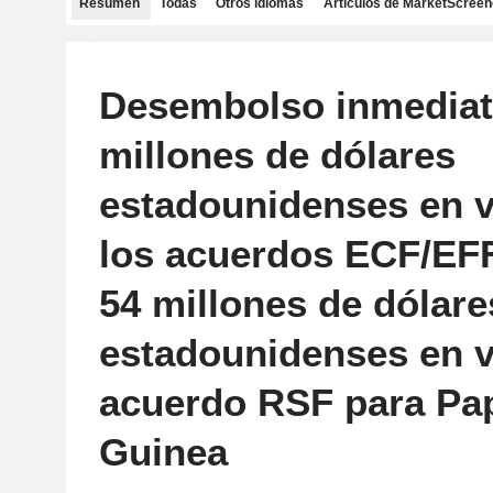
Resumen
Todas
Otros idiomas
Artículos de MarketScreen
Desembolso inmediat
millones de dólares
estadounidenses en v
los acuerdos ECF/EF
54 millones de dólare
estadounidenses en v
acuerdo RSF para Pa
Guinea