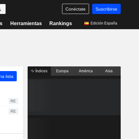
Conéctate
Suscribirse
s
Herramientas
Rankings
Edición España
Índices
Europa
América
Asia
a lista
RE
RE