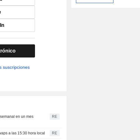
e
In
trónico
s suscripciones
a semanal en un mes
RE
waps a las 15:30 hora local
RE