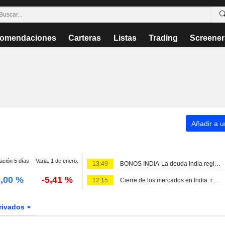
omendaciones
Carteras
Listas
Trading
Screener
Añadir a un
ación 5 días
Varia. 1 de enero.
13:49
BONOS INDIA-La deuda india registra su primera subida semanal en un mes gracias a la postura de la RBI y la caída del crudo
0,00 %
-5,41 %
12:15
Cierre de los mercados en India: renta variable, rupia y swaps a las 15:30 hora local
rivados