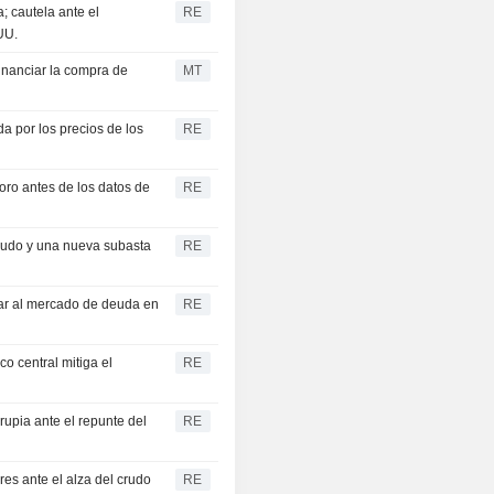
 cautela ante el
RE
UU.
inanciar la compra de
MT
da por los precios de los
RE
oro antes de los datos de
RE
rudo y una nueva subasta
RE
lar al mercado de deuda en
RE
o central mitiga el
RE
 rupia ante el repunte del
RE
res ante el alza del crudo
RE