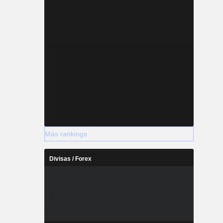
Más rankings
Divisas / Forex