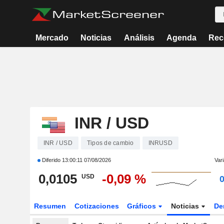
Mercado
Noticias
Análisis
Agenda
Rec
INR / USD
INR / USD
Tipos de cambio
INRUSD
Diferido
13:00:11 07/08/2026
Vari
0,0105
-0,09 %
USD
Resumen
Cotizaciones
Gráficos
Noticias
De