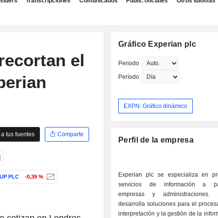
nsiders
Transcripciones
Comunicados
Publs. oficiales
Otros idiomas
Gráfico Experian plc
ecortan el
Periodo
perian
Período
EXPN: Gráfico dinámico
a tus fuentes
Comparte
Perfil de la empresa
Experian plc se especializa en pr
UP PLC
-0,39 %
servicios de información a part
empresas y administraciones.
desarrolla soluciones para el proces
interpretación y la gestión de la info