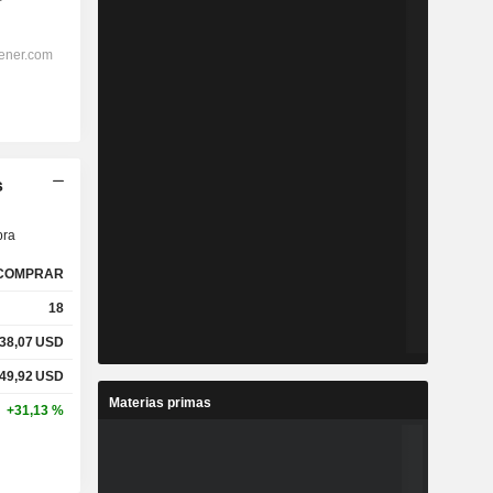
s
ra
COMPRAR
18
38,07
USD
49,92
USD
Materias primas
+31,13 %