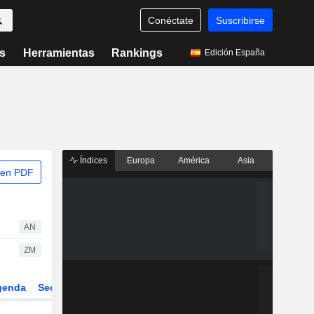
Conéctate
Suscribirse
s
Herramientas
Rankings
Edición España
Índices
Europa
América
Asia
 en PDF
AN
ZM
genda
Sector
Derivados
ETFs