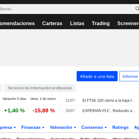
omendaciones
Carteras
Listas
Trading
Screener
Añadir a una lista
Informe
Servicios de información profesional
Variación 5 días
Varia. 1 de enero.
31/07
El FTSE 100 cierra a la baja tras alcanzar un nuevo máximo histórico
+1,40 %
-15,88 %
30/07
EXPERIAN PLC : Reducido a Neutral por Morningstar
presa
Finanzas
Valoración
Consenso
Ratings
A