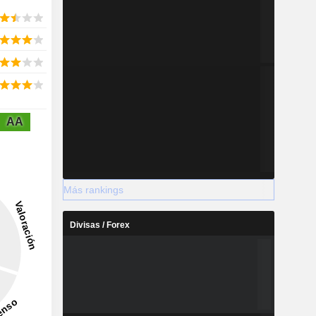
AA
Más rankings
Divisas / Forex