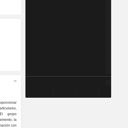
oporcionar
iculares,
 El grupo
amiento, la
rmación con