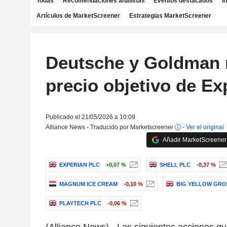
Todas
Recomendaciones analistas
Eventos destacados
I
Artículos de MarketScreener
Estrategias MarketScreener
Deutsche y Goldman r
precio objetivo de Ex
Publicado el 21/05/2026 a 10:09
Alliance News - Traducido por Marketscreener
-
Ver el original
Añadir MarketScreener 
EXPERIAN PLC
+0,07 %
SHELL PLC
-0,37 %
MAGNUM ICE CREAM
-0,10 %
BIG YELLOW GRO
PLAYTECH PLC
-0,06 %