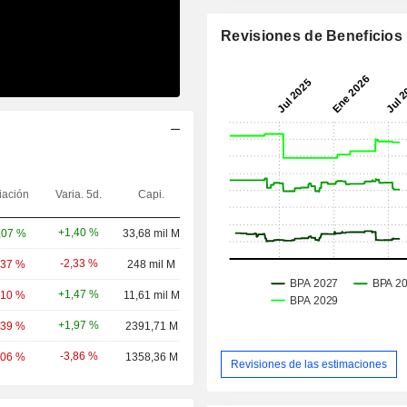
Revisiones de Beneficios
iación
Varia. 5d.
Capi.
+1,40 %
,07 %
33,68 mil M
-2,33 %
,37 %
248 mil M
+1,47 %
,10 %
11,61 mil M
+1,97 %
,39 %
2391,71 M
-3,86 %
,06 %
1358,36 M
Revisiones de las estimaciones