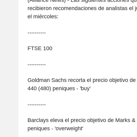
(Alliance News) - Las siguientes acciones q
recibieron recomendaciones de analistas el 
el miércoles:
----------
FTSE 100
----------
Goldman Sachs recorta el precio objetivo d
440 (480) peniques - 'buy'
----------
Barclays eleva el precio objetivo de Marks 
peniques - 'overweight'