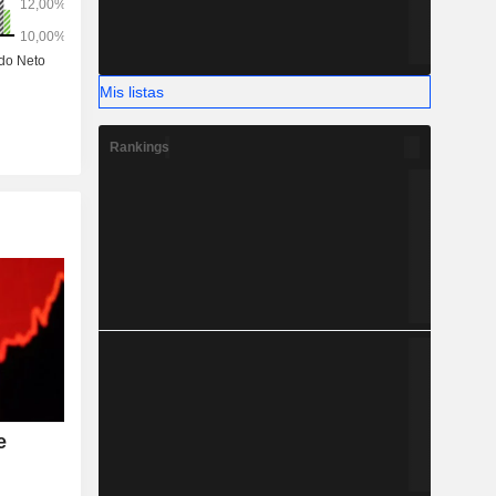
Mis listas
Rankings
e