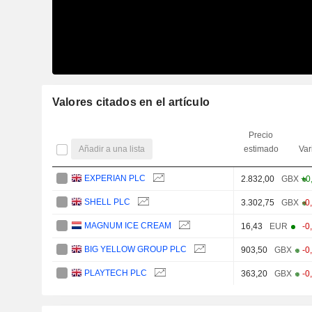
Valores citados en el artículo
Precio
Añadir a una lista
estimado
Var
EXPERIAN PLC
2.832,00
GBX
+0
SHELL PLC
3.302,75
GBX
-0
MAGNUM ICE CREAM
16,43
EUR
-0
BIG YELLOW GROUP PLC
903,50
GBX
-0
PLAYTECH PLC
363,20
GBX
-0