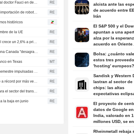
Comisión del Senado de EEUU vota a favor de declarar al doctor Fauci en desacato al Congreso
RE
alcista ante las es
de acuerdo entre E
El presidente de la FCC afirma que las restricciones a la importación de robots buscan impulsar la producción en EE. UU.
RE
Irán
mos históricos
El S&P 500 y el Do
apuntan a una apert
ombre de la UE
RE
alza por la esperan
La molienda de caña de azúcar en el centro-sur de Brasil crece un 2,6% a principios de julio
RE
acuerdo en Oriente
Próximo; caída en l
Carney, cuestionado por el comentario de Trump sobre una Canada "desagradable", afirma que su labor es defender a los trabajadores
RE
Bolsa: ¿cuánto val
sectores de chips y
estos tres proveedo
banco en Texas
MT
software
'hosting' europeos
Las exportaciones de Perú crecen un 34% en el primer semestre impulsadas por el auge minero
RE
Sandisk y Western D
Exportaciones peruanas crecen 34% en primer semestre a récord por más venta de minerales
RE
lastran al sector de
chips: las altas
Acuerdo propuesto sobre paso de Ormuz no es viable para el sector del transporte marítimo: fuentes
RE
expectativas eclips
sólidos resultados
a la baja en junio
RE
El proyecto de cent
datos de Google en
India, valorado en 
millones USD, se en
a problemas por el 
Rheinmetall rebaja 
la fauna