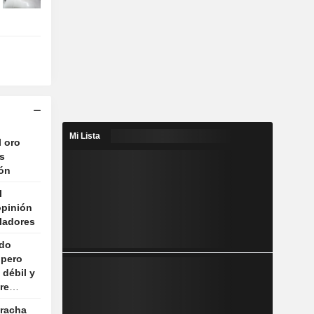
Mi Lista
l oro
s
ión
l
opinión
ladores
ndo
 pero
 débil y
re
 racha