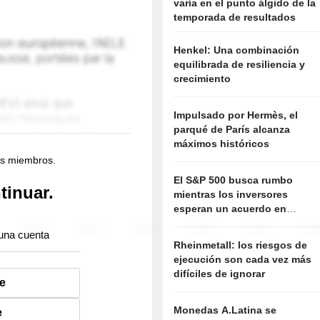
varía en el punto álgido de la
temporada de resultados
Henkel: Una combinación
equilibrada de resiliencia y
crecimiento
Impulsado por Hermès, el
parqué de París alcanza
máximos históricos
os miembros.
El S&P 500 busca rumbo
tinuar.
mientras los inversores
esperan un acuerdo en
Oriente Próximo; caen los
una cuenta
valores de software
Rheinmetall: los riesgos de
ejecución son cada vez más
difíciles de ignorar
e
Monedas A.Latina se
e