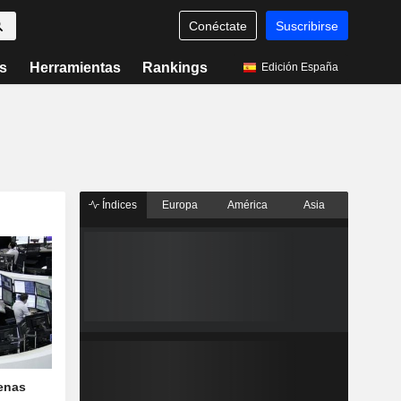
Conéctate
Suscribirse
s
Herramientas
Rankings
Edición España
Índices
Europa
América
Asia
penas