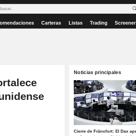
omendaciones
Carteras
Listas
Trading
Screener
Noticias principales
ortalece
ounidense
Cierre de Fráncfort: El Dax a