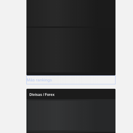
Más rankings
Divisas / Forex