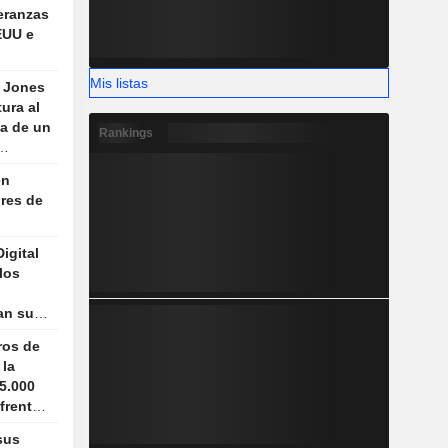
peranzas
EUU e
Mis listas
w Jones
ura al
za de un
Rankings
os
en
res de
?
igital
 los
an sus
ros de
 la
15.000
frenta
agua y
sus