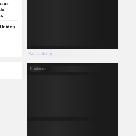
resos
del
as
 Unidos
Más rankings
Rankings