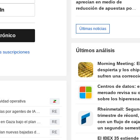
aprecian en medio de
reducción de apuestas por
In
alza tasas Fed tras datos
EEUU
Últimas noticias
trónico
Últimos análisis
s suscripciones
Morning Meeting: E
despierta y los chip
sufren una correcc
Centros de datos: e
mercado revisa su 
sobre los hiperesca
vidad operativa
Rheinmetall: Segu
Lo que sabemos sobre las brechas de seguridad causadas por agentes de IA fuera de control
RE
trimestre de récord,
con un flujo de caja
Uganda despeja el camino para el despliegue de tropas en Gaza bajo el plan de Trump
RE
un segundo semest
Los consejeros delegados de la banca brasileña respaldan nuevas bajadas de tipos tras el cuarto recorte consecutivo
RE
exigente
El IBEX 35 extiende