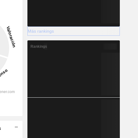
Más rankings
Rankings
s