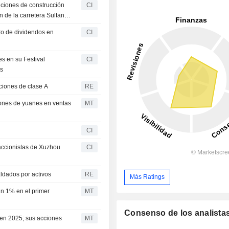
uciones de construcción
CI
ón de la carretera Sultan
to de dividendos en
CI
s en su Festival
CI
es
iones de clase A
RE
ones de yuanes en ventas
MT
CI
accionistas de Xuzhou
CI
ldados por activos
RE
Más Ratings
n 1% en el primer
MT
Consenso de los analista
en 2025; sus acciones
MT