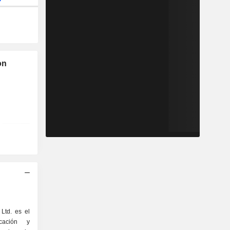
on
Ltd. es el
cación y