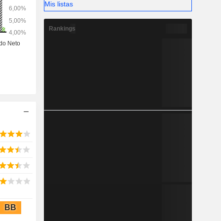
Mis listas
Rankings
BB