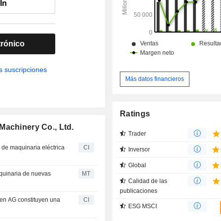
In
trónico
s suscripciones
Más datos financieros
Ratings
Machinery Co., Ltd.
Trader
 de maquinaria eléctrica
CI
Inversor
Global
quinaria de nuevas
MT
Calidad de las
publicaciones
fen AG constituyen una
CI
ESG MSCI