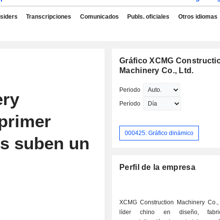
nsiders
Transcripciones
Comunicados
Publs. oficiales
Otros idiomas
Gráfico XCMG Constructi
Machinery Co., Ltd.
G
Periodo
ery
Período
primer
000425: Gráfico dinámico
es suben un
Perfil de la empresa
XCMG Construction Machinery Co., 
líder chino en diseño, fabri