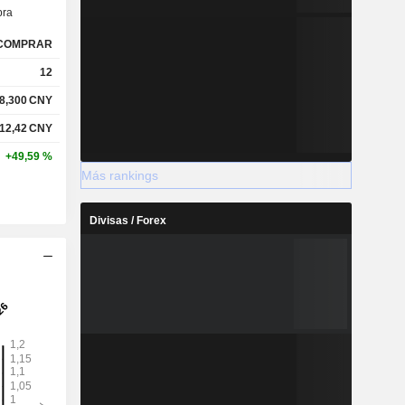
ra
COMPRAR
12
8,300
CNY
12,42
CNY
+49,59 %
Más rankings
Divisas / Forex