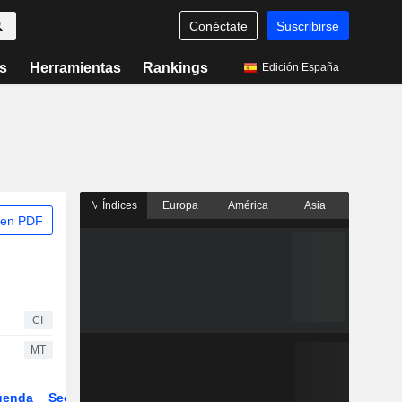
Conéctate
Suscribirse
s
Herramientas
Rankings
Edición España
Índices
Europa
América
Asia
 en PDF
CI
MT
genda
Sector
ETFs