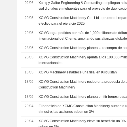
02/06
Xcmg y Galfar Engineering & Contracting despliegan sol
vial digitales e inteligentes para el proyecto de duplicaci
Said Bin Taimur en Omán
29/05
XCMG Construction Machinery Co., Ltd. aprueba el repar
efectivo para el ejercicio 2025
29/05
XCMG logra pedidos por más de 1,000 millones de dólare
Internacional del Cliente, ampliando sus alianzas global
28/05
XCMG Construction Machinery planea la recompra de acc
25/05
XCMG Construction Machinery apunta a los 100.000 mill
internacionales
18/05
XCMG Machinery establece una filial en Kirguistán
13/05
XCMG Construction Machinery recibe una propuesta de 
Construction Machinery
13/05
XCMG Construction Machinery planea emitir bonos respa
29/04
El beneficio de XCMG Construction Machinery aumenta u
trimestre; las acciones suben un 3%
29/04
XCMG Construction Machinery eleva su beneficio un 9% 
suben un 3%