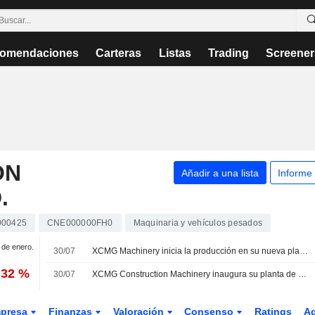
omendaciones
Carteras
Listas
Trading
Screener
ON
Añadir a una lista
Informe
.
000425
CNE000000FH0
Maquinaria y vehículos pesados
1 de enero.
30/07
XCMG Machinery inicia la producción en su nueva planta de maquinaria eléctrica en Indonesia
,32 %
30/07
XCMG Construction Machinery inaugura su planta de maquinaria de nuevas energías en Indonesia
presa
Finanzas
Valoración
Consenso
Ratings
A