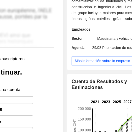
comercialización de materiales y m
construcción e ingeniería civil. Lo
del grupo incluyen motores para mov
tierras, grúas móviles, grúas sob
excavadoras, bulldozers, ele
Empleados
excavadoras, circuitos hidrá
componentes, etc. China representa el 91,7%
Sector
Maquinaria y vehícul
de las ventas netas.
Agenda
29/08
Publicación de resultado
s suscriptores
Más información sobre la empresa
tinuar.
Cuenta de Resultados y
Estimaciones
una cuenta
e
e