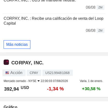
CORPAY, INC. : UBS se mantiene neutral.
06/08
ZM
CORPAY, INC. : Recibe una calificación de venta del Loop
Capital
06/08
ZM
Más noticias
CORPAY, INC.
Acción
CPAY
US2199481068
Mercado cerrado -
NYSE
22:00:03 07/08/2026
Varia. 1 de enero.
USD
-1,34 %
392,94
+30,58 %
Gráfico