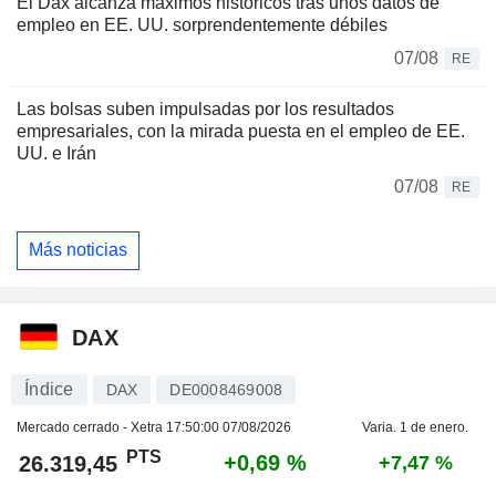
El Dax alcanza máximos históricos tras unos datos de
empleo en EE. UU. sorprendentemente débiles
07/08
RE
Las bolsas suben impulsadas por los resultados
empresariales, con la mirada puesta en el empleo de EE.
UU. e Irán
07/08
RE
Más noticias
DAX
Índice
DAX
DE0008469008
Mercado cerrado - Xetra
17:50:00 07/08/2026
Varia. 1 de enero.
PTS
+0,69 %
26.319,45
+7,47 %