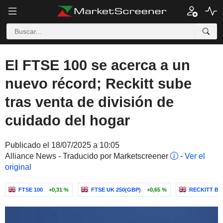
El FTSE 100 se acerca a un
nuevo récord; Reckitt sube
tras venta de división de
cuidado del hogar
Publicado el 18/07/2025 a 10:05
Alliance News - Traducido por Marketscreener
-
Ver el
original
FTSE 100
+0,31 %
FTSE UK 250(GBP)
+0,65 %
RECKITT B