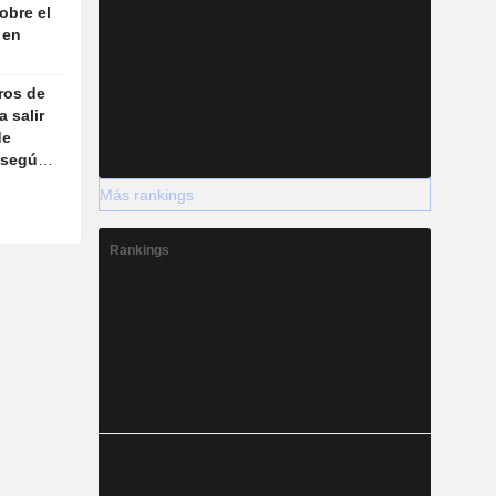
obre el
 en
añosa
ros de
a salir
de
 según
Más rankings
Rankings