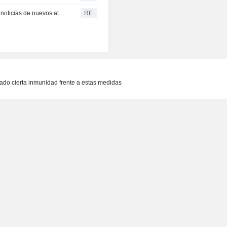
El trigo del CBOT rebota ante la debilidad del dólar y las noticias de nuevos ataques en el Mar Negro
RE
ado cierta inmunidad frente a estas medidas