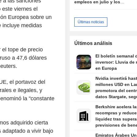
e a las sanciones
empleos en julio y los
mercados enfrían las
 este viernes el
expectativas de subida de
nión Europea sobre un
tipos
Últimas noticias
 incluye medidas
Últimos análisis
 el tope de precio
El boletín semanal 
ruso a 47,6 dólares
inversor: Lluvia de
euters.
en Europa
Nvidia invertirá has
E, el portavoz del
millones USD en La
rales e ilegales, y
promotora del cent
datos Stargate, se
enominó la "constante
Information
Berkshire acelera la
recompras y reduce
liquidez tras supera
mos adquirido cierta
previsiones de bene
 adaptado a vivir bajo
Emiratos Árabes Un