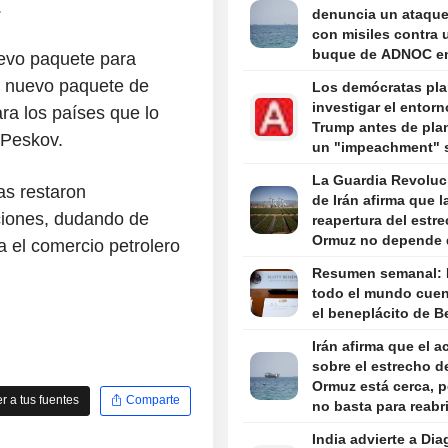
.
denuncia un ataque 
con misiles contra 
buque de ADNOC en
uevo paquete para
estrecho de Ormuz
 nuevo paquete de
Los demócratas pl
investigar el entorn
ra los países que lo
Trump antes de pla
 Peskov.
un "impeachment" 
recuperan la Cámar
La Guardia Revoluc
Representantes
as restaron
de Irán afirma que l
cciones, dudando de
reapertura del estr
Ormuz no depende 
a el comercio petrolero
negociaciones con
Resumen semanal:
todo el mundo cuen
el beneplácito de B
Irán afirma que el 
sobre el estrecho d
Ormuz está cerca, 
 a tus fuentes
Comparte
no basta para reabri
marítima
India advierte a Di