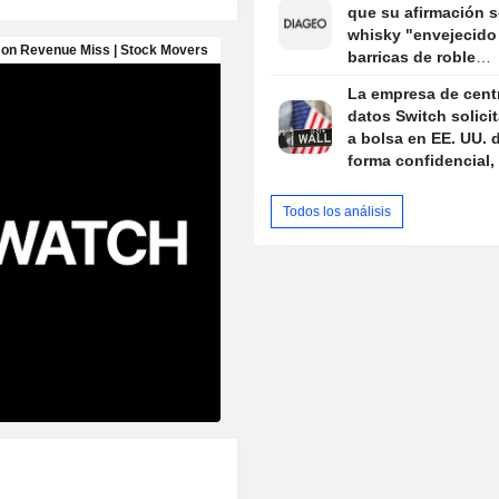
que su afirmación s
whisky "envejecido
barricas de roble
americano" es eng
La empresa de cent
datos Switch solicit
a bolsa en EE. UU. 
forma confidencial,
Bloomberg
Todos los análisis