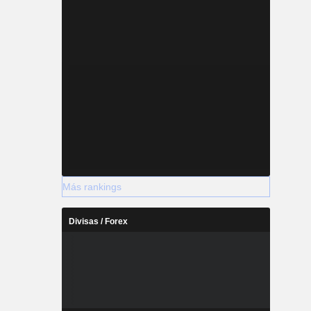
Más rankings
Divisas / Forex