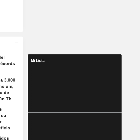
del
Mi Lista
 récords
ta 3.000
ncium,
ro de
gún The
s
 su
r
ficio
idos