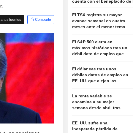
cuenta con el beneplácito de
35
El TSX registra su mayor
a tus fuentes
Comparte
avance semanal en cuatro
meses ante el menor temor
a una subida de tipos de la
Fed
El S&P 500 cierra en
máximos históricos tras un
débil dato de empleo que
aleja el temor a nuevas
subidas de tipos
El dólar cae tras unos
débiles datos de empleo en
EE. UU. que alejan las
expectativas de subida de
tipos de la Fed
La renta variable se
encamina a su mejor
semana desde abril tras
unos datos de empleo que
alejan el temor a nuevas
EE. UU. sufre una
subidas de tipos
inesperada pérdida de