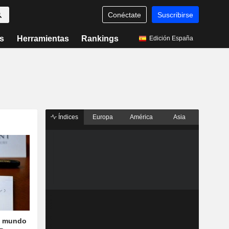
Conéctate
Suscribirse
s
Herramientas
Rankings
Edición España
Índices
Europa
América
Asia
l mundo