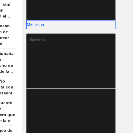
iraní
un
 el
Mis listas
anean
o de
ntear
Rankings
si
a de
ionaria
a
echo de
de las
 Omán
 No
ta con
essent
acuerdo
e
pero que
r la vía
ageo de