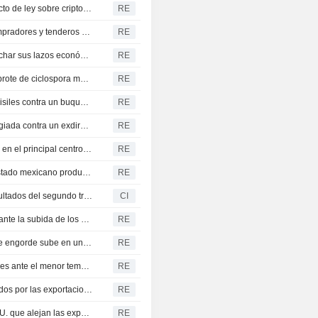
El Senado de Estados Unidos impulsa el histórico proyecto de ley sobre criptomonedas antes del receso de agosto
RE
Alertas sobre ensalada de Michigan se relajan, pero compradores y tenderos siguen atentos a ciclosporiasis
RE
Los líderes de Serbia y Ucrania se comprometen a estrechar sus lazos económicos
RE
Remite la alerta por las ensaladas en Michigan, pero el brote de ciclospora mantiene en vilo a consumidores y distribuidores
RE
Emiratos Árabes Unidos denuncia un ataque iraní con misiles contra un buque de ADNOC en el estrecho de Ormuz
RE
La SEC retira la demanda por uso de información privilegiada contra un exdirectivo del sector sanitario indultado por Trump
RE
Estados Unidos reanudará parcialmente sus actividades en el principal centro productor de aguacate de México
RE
Estados Unidos reanudará parte de su actividad en el estado mexicano productor de aguacate
RE
Paradigm Real Estate Investment Trust presenta sus resultados del segundo trimestre y del primer semestre de 2026
CI
Los agricultores argentinos retienen la cosecha de trigo ante la subida de los precios
RE
GANADERÍA-El ganado vivo del CME cierra mixto y el de engorde sube en una sesión volátil
RE
El TSX registra su mayor avance semanal en cuatro meses ante el menor temor a una subida de tipos de la Fed
RE
Los futuros del gas natural en EE. UU. repuntan impulsados por las exportaciones de GNL
RE
El dólar cae tras unos débiles datos de empleo en EE. UU. que alejan las expectativas de subida de tipos de la Fed
RE