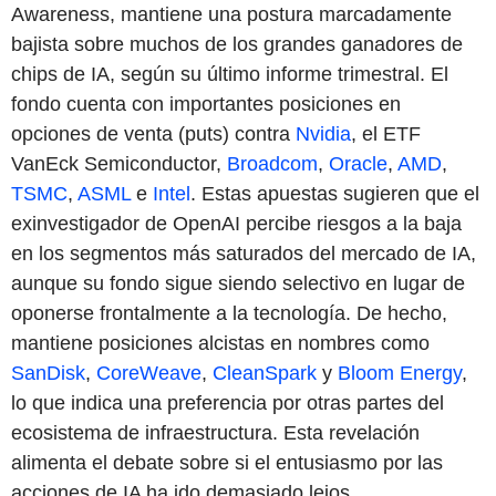
Awareness, mantiene una postura marcadamente
bajista sobre muchos de los grandes ganadores de
chips de IA, según su último informe trimestral. El
fondo cuenta con importantes posiciones en
opciones de venta (puts) contra
Nvidia
, el ETF
VanEck Semiconductor,
Broadcom
,
Oracle
,
AMD
,
TSMC
,
ASML
e
Intel
. Estas apuestas sugieren que el
exinvestigador de OpenAI percibe riesgos a la baja
en los segmentos más saturados del mercado de IA,
aunque su fondo sigue siendo selectivo en lugar de
oponerse frontalmente a la tecnología. De hecho,
mantiene posiciones alcistas en nombres como
SanDisk
,
CoreWeave
,
CleanSpark
y
Bloom Energy
,
lo que indica una preferencia por otras partes del
ecosistema de infraestructura. Esta revelación
alimenta el debate sobre si el entusiasmo por las
acciones de IA ha ido demasiado lejos.