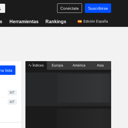
Conéctate
Suscribirse
s
Herramientas
Rankings
Edición España
Índices
Europa
América
Asia
a lista
MT
MT