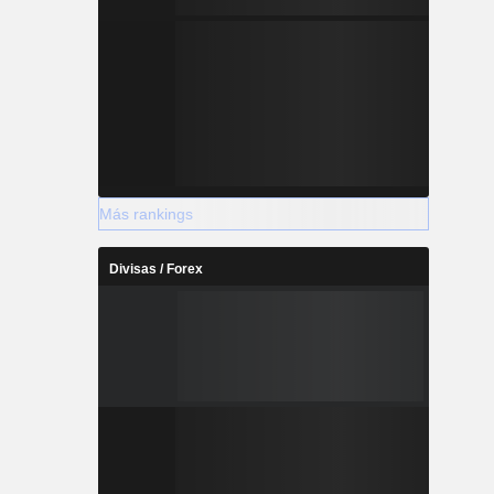
Más rankings
Divisas / Forex