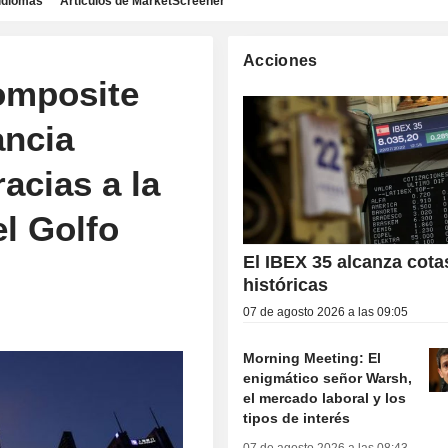
idiomas
Artículos de MarketScreener
Acciones
omposite
ancia
acias a la
l Golfo
El IBEX 35 alcanza cota
históricas
07 de agosto 2026 a las 09:05
Morning Meeting: El
enigmático señor Warsh,
el mercado laboral y los
tipos de interés