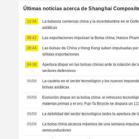
Últimas noticias acerca de Shanghai Composit
12:34
La balanza comercial china y la incertidumbre en el Golfo
asiáticas
09:42
Las exportaciones impulsan la Bolsa china; Haisco Phar
06:44
Las bolsas de China y Hong Kong suben impulsadas por 
sólidas exportaciones
04:36
Apertura dispar en las bolsas chinas ante la rotación de l
sectores defensivos
06/08
La cautela en el sector tecnológico y los nuevos impuesto
bolsas asiáticas
06/08
Evolución dispar en la bolsa china: el retroceso tecnológi
materias primas y el oro; Fuji-Ta Bicycle se dispara un 1
06/08
La debilidad del sector tecnológico lastra la apertura de 
05/08
La bolsa china alcanza máximos de una semana impulsada
semiconductores