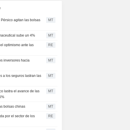
e
 Pérsico agitan las bolsas
MT
maceutical sube un 4%
MT
el optimismo ante las
RE
os inversores hacia
MT
s a los seguros lastran las
MT
co lastra el avance de las
MT
15%
las bolsas chinas
MT
 por el sector de los
RE