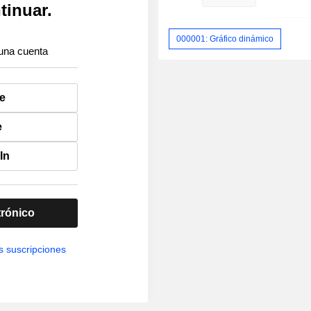
tinuar.
000001: Gráfico dinámico
una cuenta
e
e
In
trónico
s suscripciones