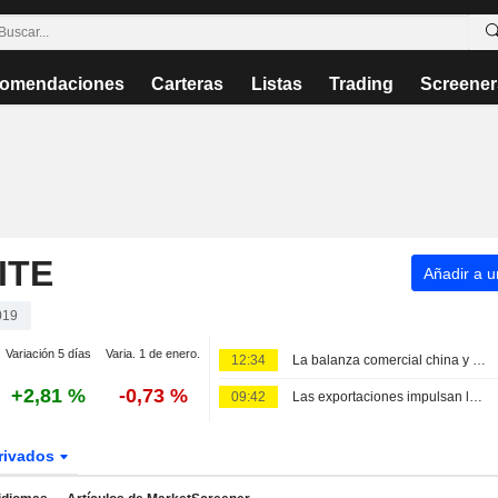
omendaciones
Carteras
Listas
Trading
Screener
ITE
Añadir a un
019
Variación 5 días
Varia. 1 de enero.
12:34
La balanza comercial china y la incertidumbre en el Golfo Pérsico agitan las bolsas asiáticas
+2,81 %
-0,73 %
09:42
Las exportaciones impulsan la Bolsa china; Haisco Pharmaceutical sube un 4%
rivados