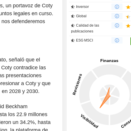
os, un portavoz de Coty
Inversor
untos legales en curso.
Global
y nos defenderemos
Calidad de las
publicaciones
ESG MSCI
ato, señaló que el
 Coty contradice las
as presentaciones
presionar a Coty y que
n en 2028 y 2030.
vid Beckham
ta los 22.9 millones
cieron un 34.2%, hasta
ion, la plataforma de