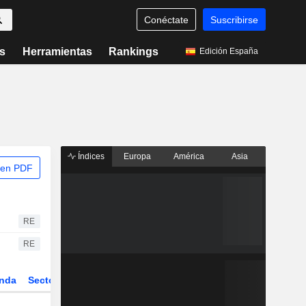
Conéctate
Suscribirse
s
Herramientas
Rankings
Edición España
Índices
Europa
América
Asia
 en PDF
RE
RE
nda
Sector
Derivados
ETFs