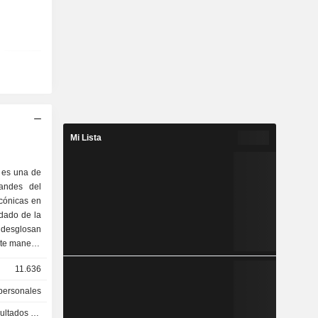
Mi Lista
 es una de
andes del
cónicas en
idado de la
e desglosan
nte manera:
(64,8 %); -
11.636
 el cuidado
personales
el mundo y
s - Q4 2026
y de gran