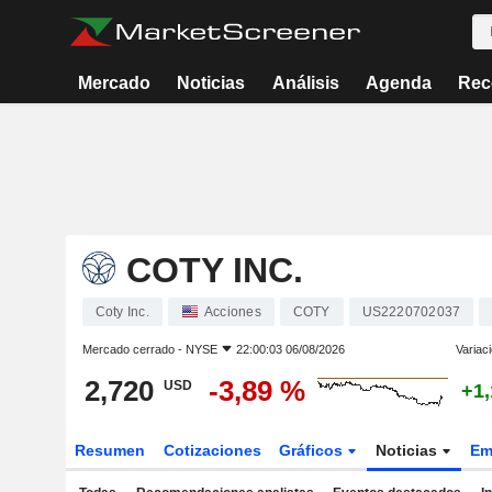
Mercado
Noticias
Análisis
Agenda
Rec
COTY INC.
Coty Inc.
Acciones
COTY
US2220702037
Mercado cerrado -
NYSE
22:00:03 06/08/2026
Variac
2,720
-3,89 %
USD
+1
Resumen
Cotizaciones
Gráficos
Noticias
Em