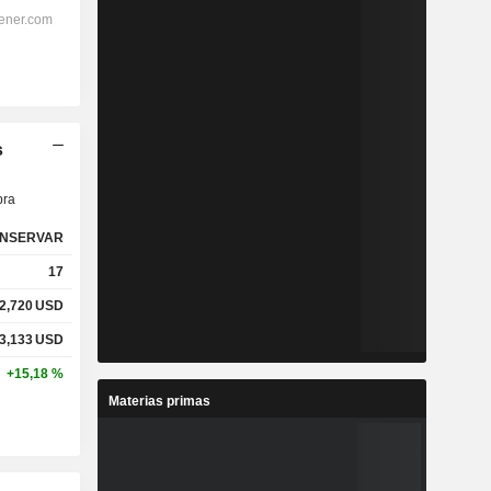
s
ra
NSERVAR
17
2,720
USD
3,133
USD
+15,18 %
Materias primas