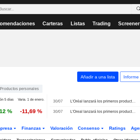
omendaciones
Carteras
Listas
Trading
Screener
Añadir a una lista
Informe
Productos personales
ión 5 días
Varia. 1 de enero.
30/07
L'Oréal lanzará los primeros productos de belleza de Gucci en 2028, según su consejero delegado
,12 %
-11,69 %
30/07
L'Oreal lanzará los primeros productos de belleza de Gucci en 2028, según su consejero delegado
presa
Finanzas
Valoración
Consenso
Ratings
Age