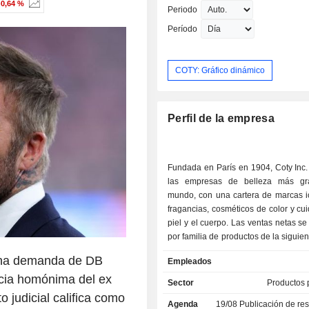
-0,64 %
Periodo
Período
COTY: Gráfico dinámico
Perfil de la empresa
Fundada en París en 1904, Coty Inc.
las empresas de belleza más gr
mundo, con una cartera de marcas i
fragancias, cosméticos de color y cu
piel y el cuerpo. Las ventas netas s
por familia de productos de la siguie
- perfumes y cosméticos de prestigio 
 una demanda de DB
Empleados
cosméticos de color y productos para
ncia homónima del ex
de la piel y el cuerpo (35,2 %). Coty Inc. presta
Sector
Productos 
servicio a consumidores de todo 
o judicial califica como
Agenda
19/08
Publicación de resultado
vende productos de prestigio 