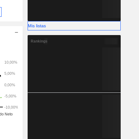
torios.
Mis listas
Rankings