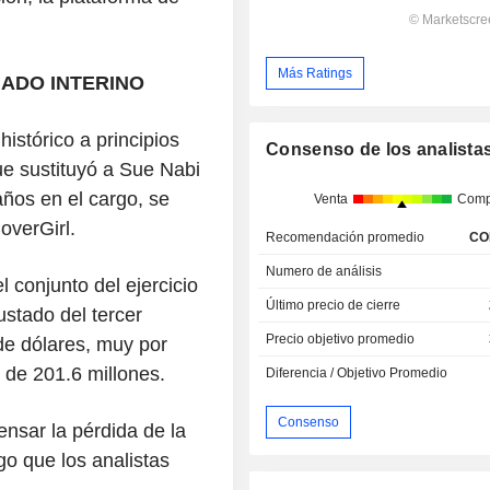
Más Ratings
ADO INTERINO
istórico a principios
Consenso de los analista
ue sustituyó a Sue Nabi
ños en el cargo, se
Venta
Comp
CoverGirl.
Recomendación promedio
CO
Numero de análisis
l conjunto del ejercicio
Último precio de cierre
stado del tercer
Precio objetivo promedio
de dólares, muy por
 de 201.6 millones.
Diferencia / Objetivo Promedio
Consenso
nsar la pérdida de la
go que los analistas