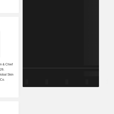
n & Chief
026.
lobal Skin
 Co.