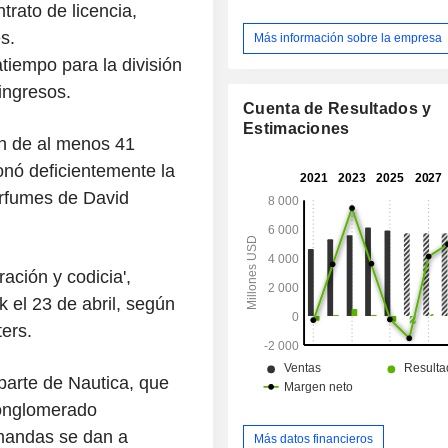
trato de licencia,
consumo en más de 120 países y terri
s.
Más información sobre la empresa
tiempo para la división
ingresos.
Cuenta de Resultados y
Estimaciones
n de al menos 41
onó deficientemente la
erfumes de David
ación y codicia',
el 23 de abril, según
ers.
parte de Nautica, que
conglomerado
mandas se dan a
Más datos financieros