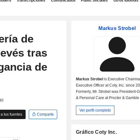
nsiders
Transcripciones
Comunicados
Publs. oficiales
Otros idiomas
Markus Strobel
ería de
evés tras
gancia de
Markus Strobel
is Executive Chairma
Executive Officer at Coty, Inc. since 2
Formerly, Mr. Strobel was President-G
& Personal Care at Procter & Gamble
40
Ver perfil completo
a tus fuentes
Comparte
Gráfico Coty Inc.