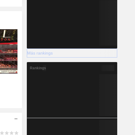
Más rankings
Rankings