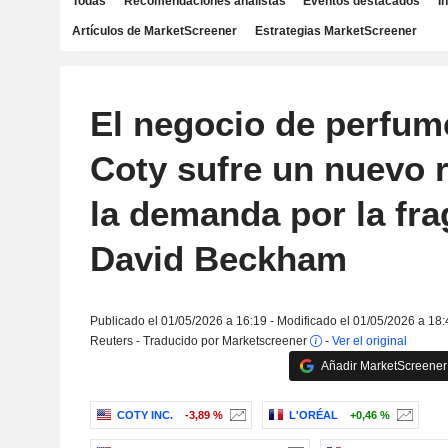
Todas
Recomendaciones analistas
Eventos destacados
I
Artículos de MarketScreener
Estrategias MarketScreener
El negocio de perfum
Coty sufre un nuevo r
la demanda por la fra
David Beckham
Publicado el 01/05/2026 a 16:19 - Modificado el 01/05/2026 a 18:
Reuters - Traducido por Marketscreener
-
Ver el original
Añadir MarketScreener 
COTY INC.
-3,89 %
L'ORÉAL
+0,46 %