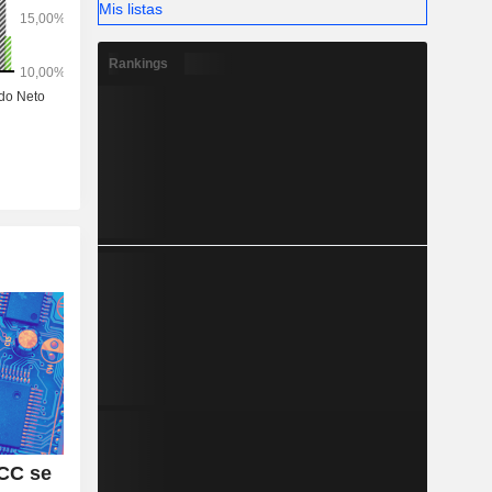
Mis listas
Rankings
CC se