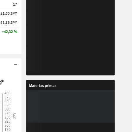
17
421,00
JPY
561,76
JPY
+42,32 %
Materias primas