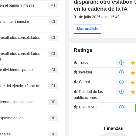
disparan: otro eslabón 
n el primer trimestre
MT
en la cadena de la IA
01 de julio 2026 a las 15:40
l primer trimestre
CI
Más análisis
 resultados consolidados
CI
Ratings
 resultados consolidados
CI
6
Trader
e dividendos para el
CI
Inversor
Global
e del ejercicio fiscal de
CI
Calidad de las
publicaciones
miconductores tras las
RE
ESG MSCI
esplome de los
RE
ariales
RE