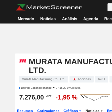
Mercado
Noticias
Análisis
Agenda
Rec
MURATA MANUFACTU
LTD.
Murata Manufacturing Co., Ltd.
Acciones
6981
Diferido
Japan Exchange
07:15:29 07/08/2026
7.276,00
-1,95 %
JPY
Resumen
Cotizaciones
Gráficos
Noticias
Em