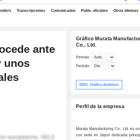
nsiders
Transcripciones
Comunicados
Publs. oficiales
Otros idiomas
Gráfico Murata Manufactu
Co., Ltd.
rocede ante
Periodo
y unos
Período
ales
6981: Gráfico dinámico
Perfil de la empresa
Murata Manufacturing Co., Ltd. es u
con sede en Japón dedicada princi