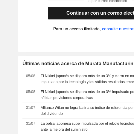
o por correo electrónico
Continuar con un correo elec
Para un acceso ilimitado,
consulte nuestra
Últimas noticias acerca de Murata Manufacturing
05/08
El Nikkei japonés se dispara más de un 3% y cierra en
impulsado por la tecnología y los sólidos resultados emp
05/08
El Nikkei japonés se dispara más de un 3% impulsado por e
sólidas previsiones corporativas
31/07
Alliance Witan no logra batir a su índice de referencia pe
del dividendo
31/07
La bolsa japonesa sube impulsada por el rebote tecnológi
ante la mejora del suministro