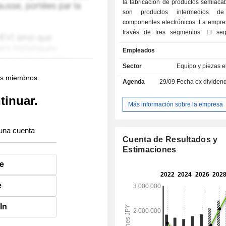
la fabricación de productos semiaca
son productos intermedios de
componentes electrónicos. La empre
través de tres segmentos. El se
Componentes ofrece conden
Empleados
inductores y filtros de rechazo de int
electromagnéticas (EMI). El se
Sector
Equipo y piezas e
Dispositivos y Módulos ofrece módul
os miembros.
Agenda
29/09
Fecha ex dividen
frecuencia, filtros de ondas supe
baterías recargables de ionen litio 
tinuar.
El segmento «Otros» se dedica al su
Más información sobre la empresa
equipos sanitarios y al negocio de 
La empresa también ofrece prestaci
una cuenta
empleados, alquila inmuebles y de
Cuenta de Resultados y
comercializa productos y software.
Estimaciones
e
e
In