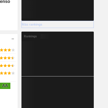
tenso
Más rankings
Rankings
AA