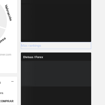
Más rankings
Divisas / Forex
s
ra
COMPRAR