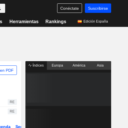
Conéctate
Suscribirse
s
Herramientas
Rankings
Edición España
Índices
Europa
América
Asia
 en PDF
RE
RE
genda
Sector
Derivados
ETFs