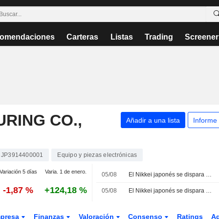
omendaciones
Carteras
Listas
Trading
Screener
RING CO.,
Añadir a una lista
Informe
JP3914400001
Equipo y piezas electrónicas
Variación 5 días
Varia. 1 de enero.
05/08
El Nikkei japonés se dispara más de un 3% y cierra en máximos de dos semanas impulsado por la tecnología y los sólidos resultados empresariales
-1,87 %
+124,18 %
05/08
El Nikkei japonés se dispara más de un 3% impulsado por el rally de la IA y las sólidas previsiones corporativas
presa
Finanzas
Valoración
Consenso
Ratings
A