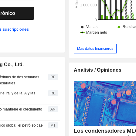
trónico
s suscripciones
Más datos financieros
 Co., Ltd.
Análisis / Opiniones
 máximos de dos semanas
RE
resariales
l rally de la IA y las
RE
ro mantiene el crecimiento
AN
co global; el petróleo cae
MT
Los condensadores ML