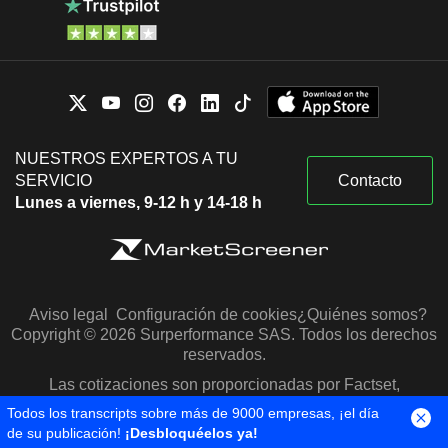
NUESTROS EXPERTOS A TU
SERVICIO
Contacto
Lunes a viernes, 9-12 h y 14-18 h
Aviso legal
Configuración de cookies
¿Quiénes somos?
Copyright © 2026 Surperformance SAS. Todos los derechos
reservados.
Las cotizaciones son proporcionadas por Factset,
Morningstar y S&P Capital IQ
Todos los transcripts sobre más de 9000 empresas, ¡el día
de su publicación!
¡Desbloquéelos ya!