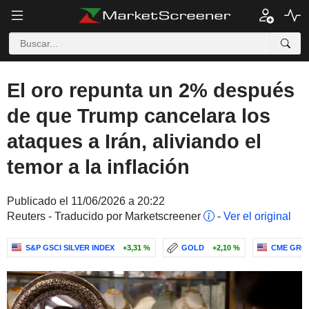
El oro repunta un 2% después
de que Trump cancelara los
ataques a Irán, aliviando el
temor a la inflación
Publicado el 11/06/2026 a 20:22
Reuters - Traducido por Marketscreener
-
Ver el original
S&P GSCI SILVER INDEX
+3,31 %
GOLD
+2,10 %
CME GROU