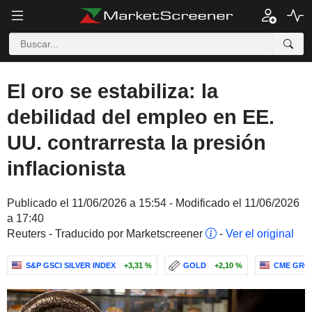
El oro se estabiliza: la
debilidad del empleo en EE.
UU. contrarresta la presión
inflacionista
Publicado el 11/06/2026 a 15:54 - Modificado el 11/06/2026
a 17:40
Reuters - Traducido por Marketscreener
-
Ver el original
S&P GSCI SILVER INDEX
+3,31 %
GOLD
+2,10 %
CME GROU