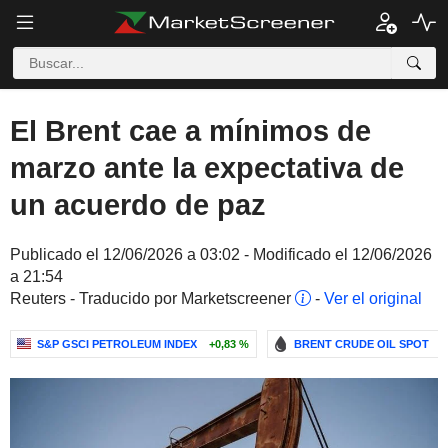
El Brent cae a mínimos de
marzo ante la expectativa de
un acuerdo de paz
Publicado el 12/06/2026 a 03:02 - Modificado el 12/06/2026
a 21:54
Reuters - Traducido por Marketscreener
-
Ver el original
S&P GSCI PETROLEUM INDEX
+0,83 %
BRENT CRUDE OIL SPOT
-