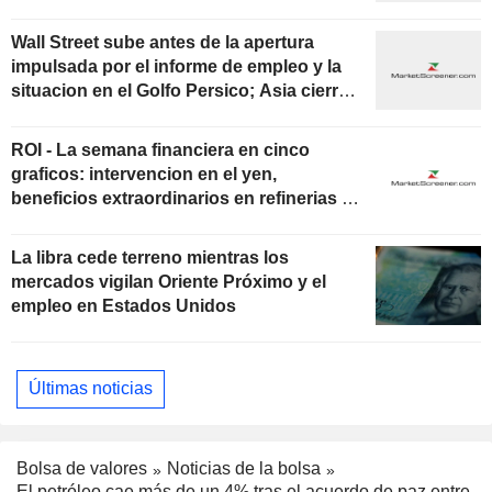
situacion en Oriente Proximo
Wall Street sube antes de la apertura
impulsada por el informe de empleo y la
situacion en el Golfo Persico; Asia cierra
mixta y Europa avanza
ROI - La semana financiera en cinco
graficos: intervencion en el yen,
beneficios extraordinarios en refinerias y
el gran desembolso de SpaceX
La libra cede terreno mientras los
mercados vigilan Oriente Próximo y el
empleo en Estados Unidos
Últimas noticias
Bolsa de valores
Noticias de la bolsa
El petróleo cae más de un 4% tras el acuerdo de paz entre