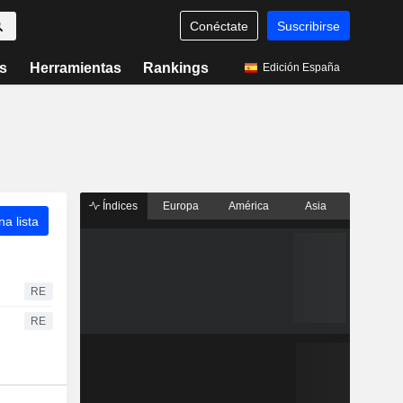
Conéctate
Suscribirse
s
Herramientas
Rankings
Edición España
Índices
Europa
América
Asia
a lista
RE
RE