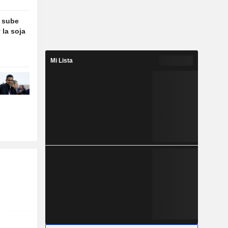
o sube
 la soja
Mi Lista