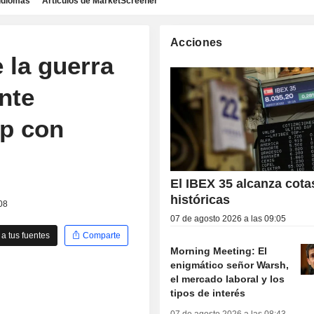
idiomas
Artículos de MarketScreener
Acciones
 la guerra
nte
p con
El IBEX 35 alcanza cota
históricas
08
07 de agosto 2026 a las 09:05
a tus fuentes
Comparte
Morning Meeting: El
enigmático señor Warsh,
el mercado laboral y los
tipos de interés