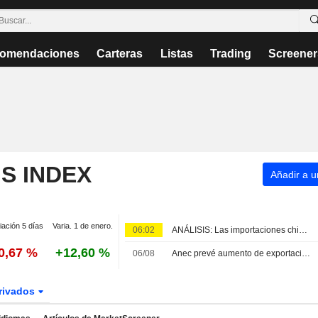
omendaciones
Carteras
Listas
Trading
Screener
S INDEX
Añadir a un
iación 5 días
Varia. 1 de enero.
06:02
ANÁLISIS: Las importaciones chinas de crudo y soja caen en julio en tasa interanual
0,67 %
+12,60 %
06/08
Anec prevé aumento de exportaciones de soja de Brasil en agosto y un descenso en las de maíz
rivados