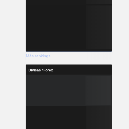
Más rankings
Divisas / Forex