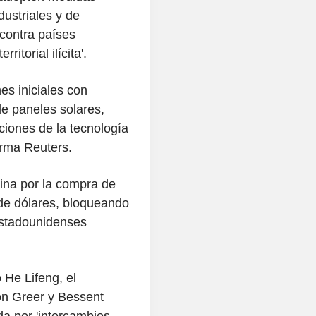
dustriales y de
contra países
ritorial ilícita'.
s iniciales con
de paneles solares,
ciones de la tecnología
rma Reuters.
ina por la compra de
 de dólares, bloqueando
estadounidenses
 He Lifeng, el
on Greer y Bessent
a por 'intercambios