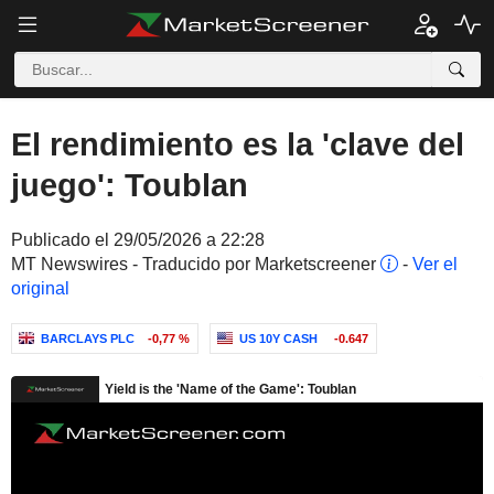
El rendimiento es la 'clave del
juego': Toublan
Publicado el 29/05/2026 a 22:28
MT Newswires - Traducido por Marketscreener
-
Ver el
original
BARCLAYS PLC
-0,77 %
US 10Y CASH
-0.647