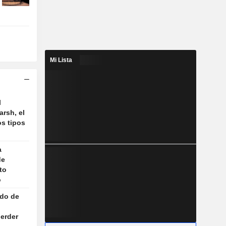
Mi Lista
l
rsh, el
os tipos
a
de
to
o
ado de
erder