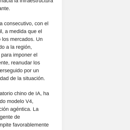
hacia la infraestructura
ante.
ía consecutivo, con el
il, a medida que el
o los mercados. Un
o a la región,
 para imponer el
ente, reanudar los
perseguido por un
dad de la situación.
atorio chino de IA, ha
ado modelo V4,
ción agéntica. La
agente de
ompite favorablemente