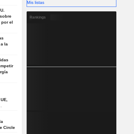
Mis listas
UU.
 sobre
Rankings
 por el
as
a la
idas
ompetir
rgía
 UE,
la
 Circle