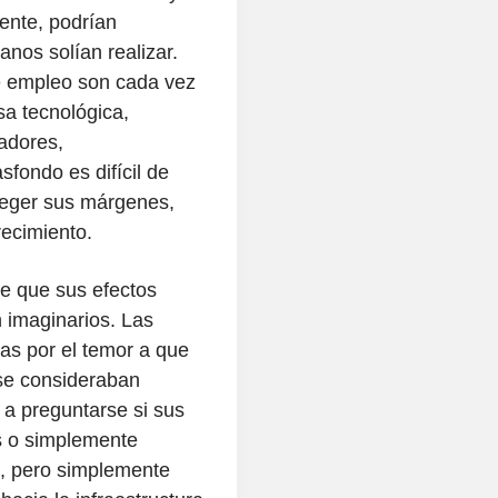
ente, podrían
nos solían realizar.
de empleo son cada vez
a tecnológica,
adores,
sfondo es difícil de
teger sus márgenes,
recimiento.
te que sus efectos
 imaginarios. Las
as por el temor a que
 se consideraban
 a preguntarse si sus
s o simplemente
o, pero simplemente