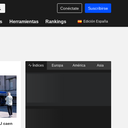
Conéctate
Suscribirse
s
Herramientas
Rankings
Edición España
Índices
Europa
América
Asia
U caen