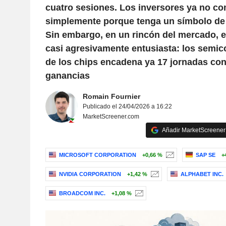
cuatro sesiones. Los inversores ya no c
simplemente porque tenga un símbolo de 
Sin embargo, en un rincón del mercado, e
casi agresivamente entusiasta: los semic
de los chips encadena ya 17 jornadas co
ganancias
Romain Fournier
Publicado el 24/04/2026 a 16:22
MarketScreener.com
Añadir MarketScreener 
MICROSOFT CORPORATION
+0,66 %
SAP SE
+
NVIDIA CORPORATION
+1,42 %
ALPHABET INC.
BROADCOM INC.
+1,08 %