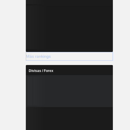
Más rankings
Divisas / Forex