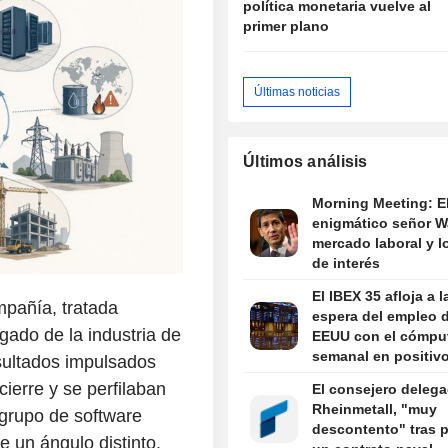
política monetaria vuelve al
primer plano
Últimas noticias
Últimos análisis
Morning Meeting: E
enigmático señor Wa
mercado laboral y l
de interés
El IBEX 35 afloja a l
mpañía, tratada
espera del empleo 
ado de la industria de
EEUU con el cómpu
semanal en positiv
esultados impulsados
cierre y se perfilaban
El consejero deleg
Rheinmetall, "muy
 grupo de software
descontento" tras p
 un ángulo distinto.