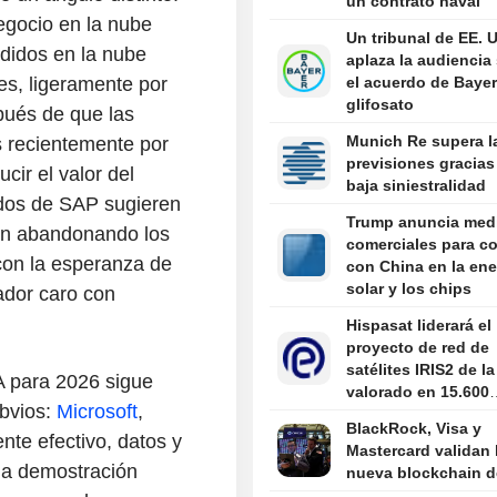
un contrato naval
egocio en la nube
Un tribunal de EE. 
edidos en la nube
aplaza la audiencia
s, ligeramente por
el acuerdo de Bayer
glifosato
pués de que las
Munich Re supera l
 recientemente por
previsiones gracias 
cir el valor del
baja siniestralidad
ados de SAP sugieren
Trump anuncia med
tán abandonando los
comerciales para c
 con la esperanza de
con China en la ene
solar y los chips
ador caro con
Hispasat liderará el
proyecto de red de
satélites IRIS2 de la
IA para 2026 sigue
valorado en 15.600
obvios:
Microsoft
,
millones de euros
BlackRock, Visa y
nte efectivo, datos y
Mastercard validan 
una demostración
nueva blockchain de