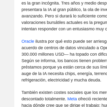
es la gran incógnita. Tres años y medio de
presentara la IA al gran público, la ola de in
avanzando. Pero si durará lo suficiente como 
valoraciones bursátiles actuales es la pregun
intentan responder con un entusiasmo muy c
Oracle
ilustra por qué esto puede ser arrie
acuerdo de centros de datos vinculado a O
300.000 millones USD— ha topado con dificul
Según se informa, los bancos tienen problem
préstamos porque ya están cerca de sus lími
auge de la IA necesita chips, energía, terren
refrigeración, electricidad y mucha deuda.
También existen costes sociales que los me
descontado totalmente.
Meta
ofreció recient
hacia dónde cree que se dirige el trabajo: 