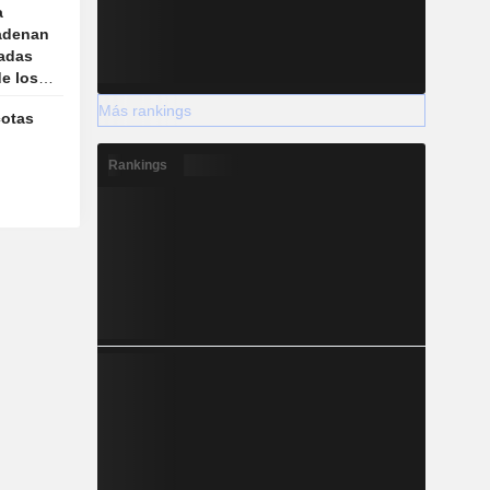
a
cadenan
adas
de los
iales
Más rankings
cotas
Rankings