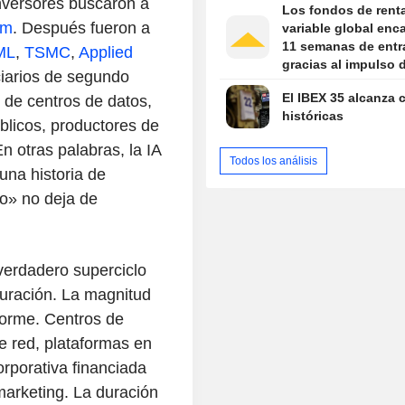
inversores buscaron a
Los fondos de rent
om
. Después fueron a
variable global en
11 semanas de entr
ML
,
TSMC
,
Applied
gracias al impulso 
ciarios de segundo
resultados empresar
El IBEX 35 alcanza 
 de centros de datos,
históricas
blicos, productores de
n otras palabras, la IA
Todos los análisis
una historia de
lo» no deja de
n verdadero superciclo
uración. La magnitud
norme. Centros de
e red, plataformas en
rporativa financiada
arketing. La duración