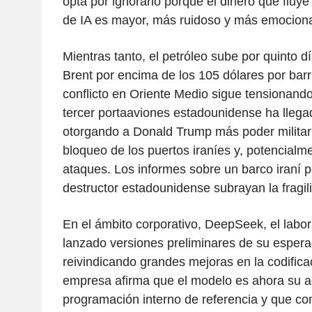
opta por ignorarlo porque el dinero que fluye 
de IA es mayor, más ruidoso y más emocion
Mientras tanto, el petróleo sube por quinto d
Brent por encima de los 105 dólares por barr
conflicto en Oriente Medio sigue tensionand
tercer portaaviones estadounidense ha llegad
otorgando a Donald Trump más poder militar
bloqueo de los puertos iraníes y, potencialm
ataques. Los informes sobre un barco iraní 
destructor estadounidense subrayan la fragili
En el ámbito corporativo, DeepSeek, el labor
lanzado versiones preliminares de su esper
reivindicando grandes mejoras en la codifica
empresa afirma que el modelo es ahora su 
programación interno de referencia y que c