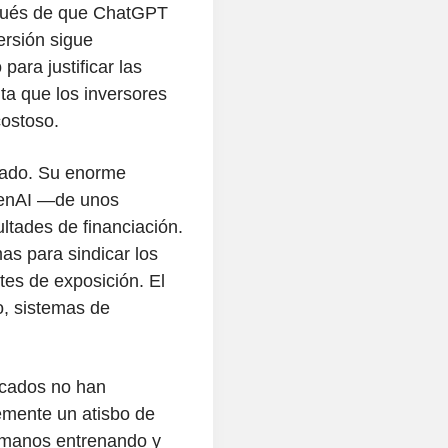
spués de que ChatGPT
versión sigue
para justificar las
ta que los inversores
ostoso.
sgado. Su enorme
penAI —de unos
tades de financiación.
as para sindicar los
tes de exposición. El
o, sistemas de
rcados no han
emente un atisbo de
humanos entrenando y