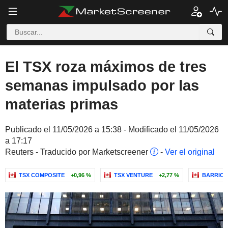
El TSX roza máximos de tres
semanas impulsado por las
materias primas
Publicado el 11/05/2026 a 15:38 - Modificado el 11/05/2026
a 17:17
Reuters - Traducido por Marketscreener
-
Ver el original
TSX COMPOSITE
+0,96 %
TSX VENTURE
+2,77 %
BARRICK