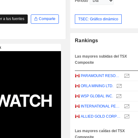
Período
 a tus fuentes
Comparte
TSEC: Gráfico dinámico
Rankings
Las mayores subidas del TSX
Composite
PARAMOUNT RESOURCES LTD.
ORLA MINING LTD.
WSP GLOBAL INC.
INTERNATIONAL PETROLEUM CORPORATION
ALLIED GOLD CORPORATION
Las mayores caídas del TSX
Composite