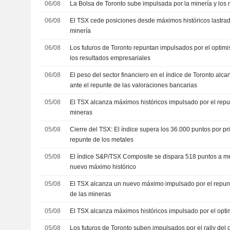
06/08
La Bolsa de Toronto sube impulsada por la minería y los 
06/08
El TSX cede posiciones desde máximos históricos lastrado
minería
06/08
Los futuros de Toronto repuntan impulsados por el optim
los resultados empresariales
06/08
El peso del sector financiero en el índice de Toronto al
ante el repunte de las valoraciones bancarias
05/08
El TSX alcanza máximos históricos impulsado por el repu
mineras
05/08
Cierre del TSX: El índice supera los 36.000 puntos por pr
repunte de los metales
05/08
El índice S&P/TSX Composite se dispara 518 puntos a 
nuevo máximo histórico
05/08
El TSX alcanza un nuevo máximo impulsado por el repunt
de las mineras
05/08
El TSX alcanza máximos históricos impulsado por el opt
05/08
Los futuros de Toronto suben impulsados por el rally del o