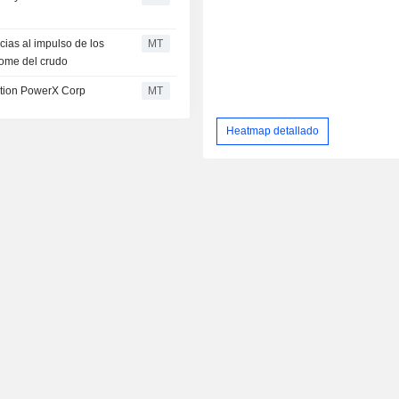
cias al impulso de los
MT
lome del crudo
ution PowerX Corp
MT
Heatmap detallado