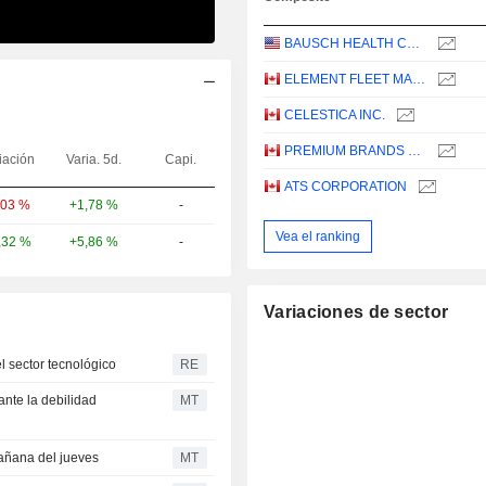
BAUSCH HEALTH COMPANIES INC.
ELEMENT FLEET MANAGEMENT CORP.
CELESTICA INC.
PREMIUM BRANDS HOLDINGS CORPORATION
iación
Varia. 5d.
Capi.
ATS CORPORATION
+1,78 %
-
,03 %
Vea el ranking
+5,86 %
-
,32 %
Variaciones de sector
l sector tecnológico
RE
ante la debilidad
MT
añana del jueves
MT