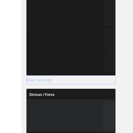
Más rankings
Divisas / Forex