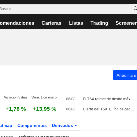
omendaciones
Carteras
Listas
Trading
Screener
Añadir a un
Variación 5 días
Varia. 1 de enero.
06/08
El TSX retrocede desde máximos históricos lastrado por el sector tecnológico
+1,78 %
+13,95 %
06/08
Cierre del TSX: El índice cede desde máximos históricos ante la debilidad tecnológica, que lastra el avance del sector energético
atmap
Componentes
Derivados