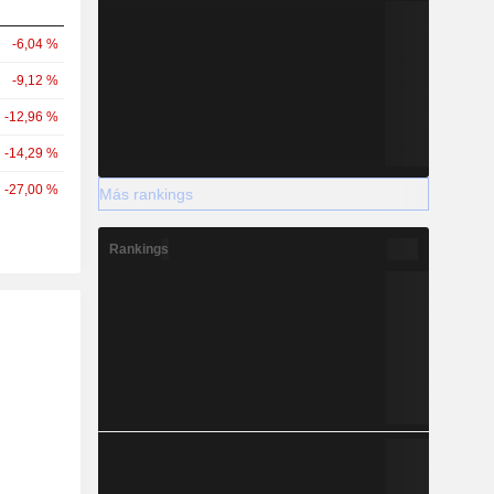
-6,04 %
-9,12 %
-12,96 %
-14,29 %
-27,00 %
Más rankings
Rankings