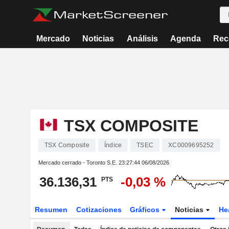
Mercado
Noticias
Análisis
Agenda
Rec
TSX COMPOSITE
TSX Composite
Índice
TSEC
XC0009695252
Mercado cerrado - Toronto S.E.
23:27:44 06/08/2026
36.136,31
-0,03 %
PTS
Resumen
Cotizaciones
Gráficos
Noticias
He