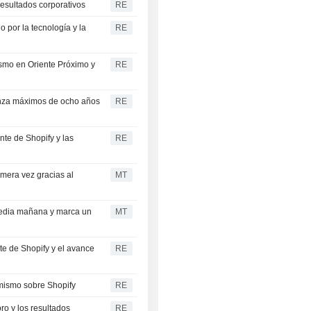
resultados corporativos
RE
 por la tecnología y la
RE
ismo en Oriente Próximo y
RE
canza máximos de ocho años
RE
nte de Shopify y las
RE
imera vez gracias al
MT
media mañana y marca un
MT
e de Shopify y el avance
RE
imismo sobre Shopify
RE
ro y los resultados
RE