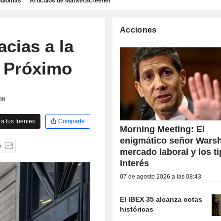
idiomas
Artículos de MarketScreener
Acciones
acias a la
e Próximo
36
a tus fuentes
Comparte
Morning Meeting: El
enigmático señor Warsh
%
mercado laboral y los t
interés
07 de agosto 2026 a las 08:43
El IBEX 35 alcanza cotas
históricas