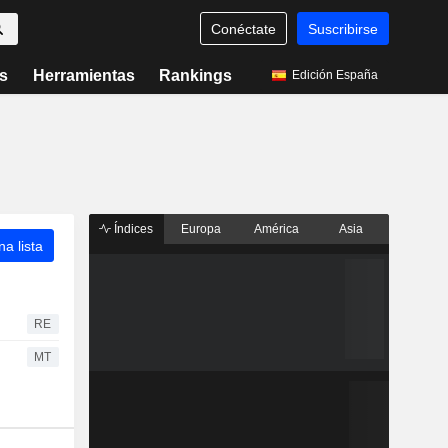
Conéctate
Suscribirse
s
Herramientas
Rankings
Edición España
Índices
Europa
América
Asia
a lista
RE
MT