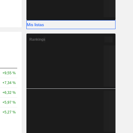
Mis listas
Rankings
+9,55 %
+7,34 %
+6,32 %
+5,97 %
+5,27 %