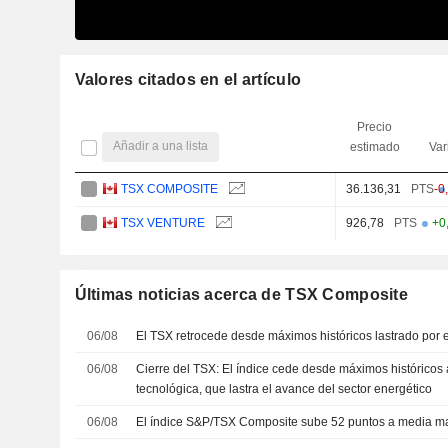
Valores citados en el artículo
Precio
Añadir a una lista
estimado
Var
TSX COMPOSITE
36.136,31
PTS
-0
TSX VENTURE
926,78
PTS
+0
Últimas noticias acerca de TSX Composite
06/08
El TSX retrocede desde máximos históricos lastrado por e
06/08
Cierre del TSX: El índice cede desde máximos históricos 
tecnológica, que lastra el avance del sector energético
06/08
El índice S&P/TSX Composite sube 52 puntos a media m