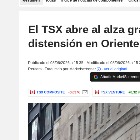
Resumen
Todas
Índice de noticias de componentes
Otros 
El TSX abre al alza gr
distensión en Orient
Publicado el 08/06/2026 a 15:35 - Modificado el 08/06/2026 a 15:
Reuters - Traducido por Marketscreener
-
Ver el original
Añadir MarketScreener 
TSX COMPOSITE
-0,03 %
TSX VENTURE
+0,32 